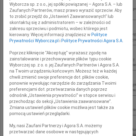
Wyborcza sp. z o.o., jej spółki powiązanej – Agora S.A. – lub
Z ogromnym żalem przyjęliśmy wiadomość o śmierci Marka Edelmana ostatniego p
Zaufanych Partnerów, masz prawo wyrazić sprzeciw. Aby
Warszawskim, patrioty, bohatera, autorytetu i wspaniałego człowieka Rodzinie i...
to zrobić przejdź do „Ustawień Zaawansowanych” lub
skontaktuj się z administratorem – w zależności od
zakresu sprzeciwu i podmiotu, wobec którego jest
Z ogromnym smutkiem przyjęliśmy wiadomość o śmierci Marka Edelmana ostatnie
kierowany. Więcej informacji znajdziesz w
Polityce
getcie warszawskim, lekarza, działacza społecznego i polityka Rodzinie i Najbliższy
Prywatności Wyborcza.pl
i
Polityce Prywatności Agora S.A.
Poprzez kliknięcie "Akceptuję" wyrażasz zgodę na
zainstalowanie i przechowywanie plików typu cookie
Żegnamy Marka Edelmana naszego Przyjaciela i towarzysza broni Łączymy wyrazy 
Ani, Olka i całej Rodziny Luba Gawisar "Zielona Marysia" Pnina Grynszpan-Frymer
Wyborczej sp. z o. o. jej Zaufanych Partnerów i Agora S.A.
na Twoim urządzeniu końcowym. Możesz też w każdej
chwili zmienić swoje preferencje dot. plików cookie,
ponownie wywołując narzędzie do zarządzania Twoimi
W piątek, 9 października 2009 roku na Placu Bohaterów Getta o godzinie 11.00 że
preferencjami dot. przetwarzania danych poprzez
Dziadka Marka Edelmana Aleksander i Zosia, Ania, François, Tomek, Liza i Laurence
odnośnik „Ustawienia prywatności” w stopce serwisu i
przechodząc do sekcji „Ustawienia zaawansowane”.
Zmiana ustawień plików cookie możliwa jest także za
Odszedł Marek Edelman 1919 - 2009 Z Najbliższymi łączymy się w bólu przyjaciele
pomocą ustawień przeglądarki.
My, nasi Zaufani Partnerzy i Agora S.A. możemy
Marek Edelman 1919 - 2009 ostatni dowódca powstania w getcie, wybitny lekarz kar
przetwarzać dane osobowe w następujących
Solidarności, lider opozycji demokratycznej w Polsce, odznaczony Orderem Orła Biał