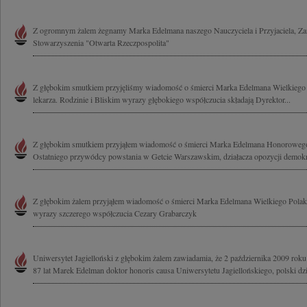
Z ogromnym żalem żegnamy Marka Edelmana naszego Nauczyciela i Przyjaciela, Za
Stowarzyszenia "Otwarta Rzeczpospolita"
Z głębokim smutkiem przyjęliśmy wiadomość o śmierci Marka Edelmana Wielkiego 
lekarza. Rodzinie i Bliskim wyrazy głębokiego współczucia składają Dyrektor...
Z głębokim smutkiem przyjąłem wiadomość o śmierci Marka Edelmana Honorowego
Ostatniego przywódcy powstania w Getcie Warszawskim, działacza opozycji demokra
Z głębokim żalem przyjąłem wiadomość o śmierci Marka Edelmana Wielkiego Polaka
wyrazy szczerego współczucia Cezary Grabarczyk
Uniwersytet Jagielloński z głębokim żalem zawiadamia, że 2 października 2009 ro
87 lat Marek Edelman doktor honoris causa Uniwersytetu Jagiellońskiego, polski dzia