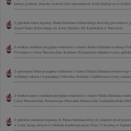
którego godność, prawda i wolność były najważniejsze. Łódź dziękuje za wszystkie 
Z głębokim żalem żegnamy Marka Edelmana bohaterskiego dowódcę powstania w ge
Zespół Teatru Żydowskiego im. Estery Racheli i Idy Kamińskich w Warszawie
Z wielkim smutkiem przyjęłam wiadomość o śmierci Marka Edelmana wielkiego Pola
Powstania w Getcie Warszawskim. Rodzinie i Przyjaciołom składam wyrazy głęboki
Z ogromnym bólem przyjąłem wiadomość o śmierci Marka Edelmana Honorowego O
wybitnego lekarza i wspaniałego Człowieka. Rodzinie i Najbliższym wyrazy szczereg
Z wielkim żalem i smutkiem przyjęłam wiadomość o śmierci Marka Edelmana ostat
Getcie Warszawskim, Honorowego Obywatela Miasta Łodzi, Łodzianina Roku 2000,
Z głębokim smutkiem żegnamy dr. Marka Edelmana który do ostatnich chwil pracow
w Łodzi, lecząc chorych w Oddziale Kardiologicznym. Przez 37 lat pracy w Szpitalu 