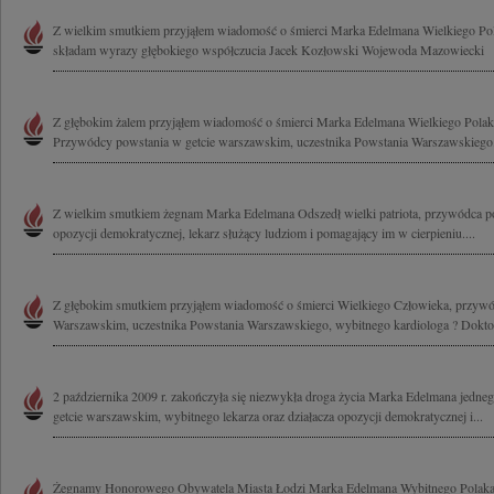
Z wielkim smutkiem przyjąłem wiadomość o śmierci Marka Edelmana Wielkiego Pol
składam wyrazy głębokiego współczucia Jacek Kozłowski Wojewoda Mazowiecki
Z głębokim żalem przyjąłem wiadomość o śmierci Marka Edelmana Wielkiego Polak
Przywódcy powstania w getcie warszawskim, uczestnika Powstania Warszawskiego.
Z wielkim smutkiem żegnam Marka Edelmana Odszedł wielki patriota, przywódca po
opozycji demokratycznej, lekarz służący ludziom i pomagający im w cierpieniu....
Z głębokim smutkiem przyjąłem wiadomość o śmierci Wielkiego Człowieka, przywó
Warszawskim, uczestnika Powstania Warszawskiego, wybitnego kardiologa ? Doktor
2 października 2009 r. zakończyła się niezwykła droga życia Marka Edelmana jed
getcie warszawskim, wybitnego lekarza oraz działacza opozycji demokratycznej i...
Żegnamy Honorowego Obywatela Miasta Łodzi Marka Edelmana Wybitnego Polaka, 