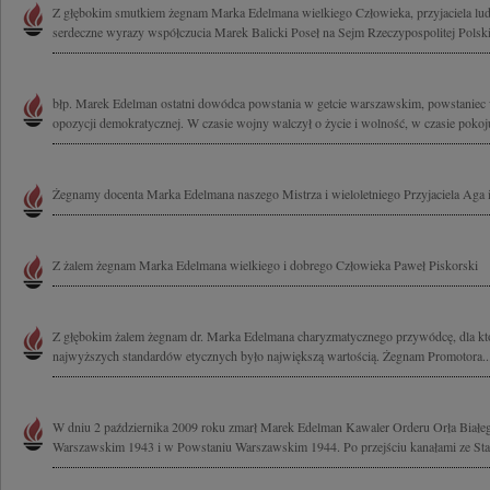
Z głębokim smutkiem żegnam Marka Edelmana wielkiego Człowieka, przyjaciela ludz
serdeczne wyrazy współczucia Marek Balicki Poseł na Sejm Rzeczypospolitej Polski
błp. Marek Edelman ostatni dowódca powstania w getcie warszawskim, powstaniec w
opozycji demokratycznej. W czasie wojny walczył o życie i wolność, w czasie pokoju
Żegnamy docenta Marka Edelmana naszego Mistrza i wieloletniego Przyjaciela Aga i
Z żalem żegnam Marka Edelmana wielkiego i dobrego Człowieka Paweł Piskorski
Z głębokim żalem żegnam dr. Marka Edelmana charyzmatycznego przywódcę, dla któ
najwyższych standardów etycznych było największą wartością. Żegnam Promotora..
W dniu 2 października 2009 roku zmarł Marek Edelman Kawaler Orderu Orła Białeg
Warszawskim 1943 i w Powstaniu Warszawskim 1944. Po przejściu kanałami ze Star