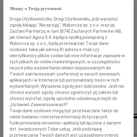
Dbamy o Twoją prywatność
Przyjaciela naszej rodziny,
Droga Użytkowniczko, Drogi Użytkowniku, jeśli wyrazisz
wspaniałego Człowieka.
zgodę klikając "Akceptuję", Wyborcza sp. z o.o. oraz jej
Zaufani Partnerzy, w tym [
874
] Zaufanych Partnerów IAB,
jak również Agora S.A. będąca spółką powiązaną z
Aniu,
Wyborcza sp. z o.o., będą przetwarzać Twoje dane
Olku,
osobowe takie jak adresy IP, adresy e-mail czy
identyfikatory plików cookie lub inne informacje zapisane w
Zosiu,
tych plikach do celów marketingowych, w szczególności
na potrzeby wyświetlania reklam dopasowanych do
Twoich zainteresowań i preferencji w swoich serwisach,
bardzo Wam współczujemy
aplikacjach i w Internecie lub personalizacji treści w nich
i jesteśmy z Wami.
wyświetlanych. Wyrażenie zgody jest dobrowolne. Jeśli nie
chcesz wyrazić zgody, chcesz ograniczyć jej zakres lub
Noemi, Ruth, Leszek, Iwona, Szymon i Edyta
chcesz wycofać zgodę uprzednio udzieloną przejdź do
„Ustawień Zaawansowanych”.
Twoje dane osobowe mogą być przetwarzane także do
celów badania i mierzenia informacji dotyczących
Inne kondolencje
funkcjonowania serwisów i aplikacji lub łączone z danymi
dot. świadczonych Tobie usług. Jeśli podstawą
przetwarzania Twoich danych jest uzasadniony interes