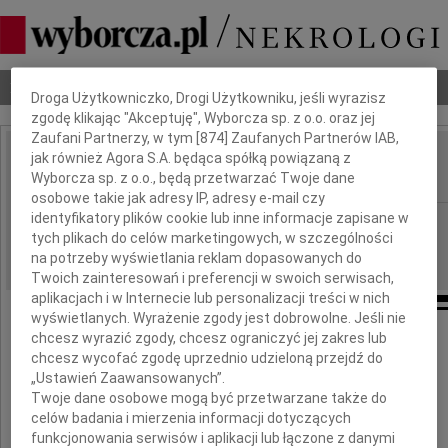
Dbamy o Twoją prywatność
Nekrologi
Odeszli
Poradnik pogrzebowy
Droga Użytkowniczko, Drogi Użytkowniku, jeśli wyrazisz
zgodę klikając "Akceptuję", Wyborcza sp. z o.o. oraz jej
Zaufani Partnerzy, w tym [
874
] Zaufanych Partnerów IAB,
jak również Agora S.A. będąca spółką powiązaną z
Józef Kowalski
IMIĘ I NAZWISKO:
Wyborcza sp. z o.o., będą przetwarzać Twoje dane
osobowe takie jak adresy IP, adresy e-mail czy
identyfikatory plików cookie lub inne informacje zapisane w
Łódź
REGION:
tych plikach do celów marketingowych, w szczególności
27.08.2010
DATA EMISJI:
na potrzeby wyświetlania reklam dopasowanych do
Twoich zainteresowań i preferencji w swoich serwisach,
aplikacjach i w Internecie lub personalizacji treści w nich
wyświetlanych. Wyrażenie zgody jest dobrowolne. Jeśli nie
chcesz wyrazić zgody, chcesz ograniczyć jej zakres lub
Z głębokim żalem przyjąłem
chcesz wycofać zgodę uprzednio udzieloną przejdź do
„Ustawień Zaawansowanych”.
wiadomość o śmierci
Twoje dane osobowe mogą być przetwarzane także do
celów badania i mierzenia informacji dotyczących
funkcjonowania serwisów i aplikacji lub łączone z danymi