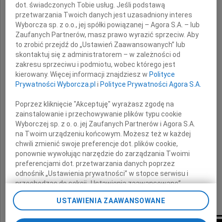
dot. świadczonych Tobie usług. Jeśli podstawą
przetwarzania Twoich danych jest uzasadniony interes
Wyborcza sp. z o.o., jej spółki powiązanej – Agora S.A. – lub
Zaufanych Partnerów, masz prawo wyrazić sprzeciw. Aby
Józefa Kowalskiego
to zrobić przejdź do „Ustawień Zaawansowanych” lub
skontaktuj się z administratorem – w zależności od
zakresu sprzeciwu i podmiotu, wobec którego jest
kierowany. Więcej informacji znajdziesz w
Polityce
byłego Wiceprezydenta Łodzi.
Prywatności Wyborcza.pl
i
Polityce Prywatności Agora S.A.
Poprzez kliknięcie "Akceptuję" wyrażasz zgodę na
Rodzinie i Bliskim
zainstalowanie i przechowywanie plików typu cookie
Wyborczej sp. z o. o. jej Zaufanych Partnerów i Agora S.A.
na Twoim urządzeniu końcowym. Możesz też w każdej
chwili zmienić swoje preferencje dot. plików cookie,
składam wyrazy szczerego współczucia
ponownie wywołując narzędzie do zarządzania Twoimi
preferencjami dot. przetwarzania danych poprzez
odnośnik „Ustawienia prywatności” w stopce serwisu i
Tomasz Sadzyński
przechodząc do sekcji „Ustawienia zaawansowane”.
Zmiana ustawień plików cookie możliwa jest także za
pełniący funkcję Prezydenta Miasta Łodzi
USTAWIENIA ZAAWANSOWANE
pomocą ustawień przeglądarki.