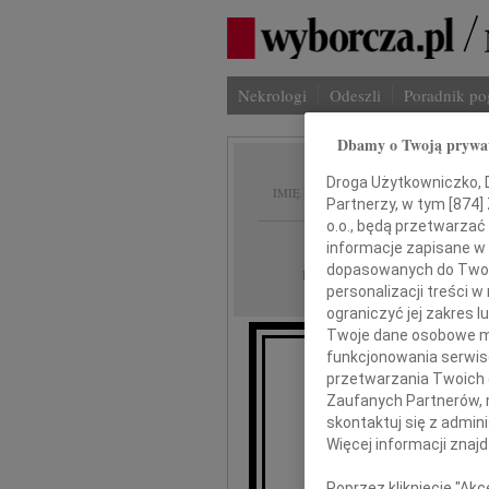
Nekrologi
Odeszli
Poradnik p
Dbamy o Twoją prywa
Krysty
Droga Użytkowniczko, Dr
IMIĘ I NAZWISKO:
Partnerzy, w tym [
874
]
o.o., będą przetwarzać 
Warszawa
REGION:
informacje zapisane w
dopasowanych do Twoich
29.08.2023
DATA EMISJI:
personalizacji treści 
ograniczyć jej zakres
Twoje dane osobowe mo
funkcjonowania serwisó
przetwarzania Twoich da
Zaufanych Partnerów, 
m
skontaktuj się z admin
Więcej informacji znaj
Kr
Poprzez kliknięcie "Ak