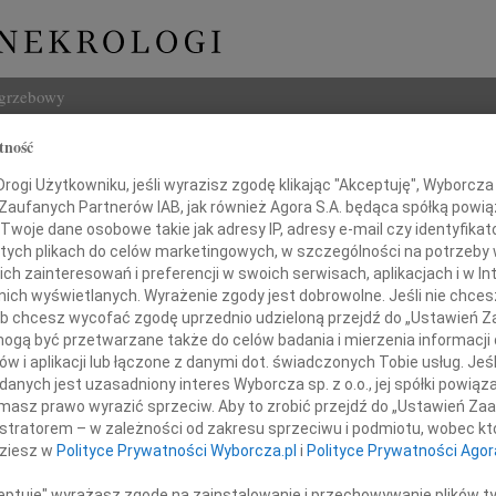
ogrzebowy
tność
Szukaj
na Jamroz
ogi Użytkowniku, jeśli wyrazisz zgodę klikając "Akceptuję", Wyborcza sp
Imię i na
 Zaufanych Partnerów IAB, jak również Agora S.A. będąca spółką powi
Twoje dane osobowe takie jak adresy IP, adresy e-mail czy identyfikato
 tych plikach do celów marketingowych, w szczególności na potrzeby 
 zainteresowań i preferencji w swoich serwisach, aplikacjach i w Int
w nich wyświetlanych. Wyrażenie zgody jest dobrowolne. Jeśli nie chce
INNE NE
 lub chcesz wycofać zgodę uprzednio udzieloną przejdź do „Ustawień
Asia
gą być przetwarzane także do celów badania i mierzenia informacji
Asia 
w i aplikacji lub łączone z danymi dot. świadczonych Tobie usług. Jeś
Małgo
nych jest uzasadniony interes Wyborcza sp. z o.o., jej spółki powiąza
29 sierpnia 2023 roku.
Z żal
masz prawo wyrazić sprzeciw. Aby to zrobić przejdź do „Ustawień Z
ija setna rocznica urodzin
Janus
istratorem – w zależności od zakresu sprzeciwu i podmiotu, wobec któ
Janus
dziesz w
Polityce Prywatności Wyborcza.pl
i
Polityce Prywatności Agor
Wacła
ystyny Jamroz
W dni
ceptuję" wyrażasz zgodę na zainstalowanie i przechowywanie plików t