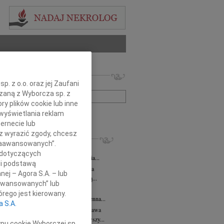
 nekrologów i wspomnień
. z o.o. oraz jej Zaufani
zwisko lub numer ogłoszenia:
ązaną z Wyborcza sp. z
ry plików cookie lub inne
wyświetlania reklam
+ szukanie zaawansowane
ernecie lub
sz wyrazić zgody, chcesz
KROLOGI
 Zaawansowanych”.
 Kułakowska
07.08.2026
Warszawa
 dotyczących
Kułakowska 8 czerwca 1984 - 9 sierpnia...
li podstawą
rzata Kościelska
07.08.2026
Warszawa
nej – Agora S.A. – lub
em żegnam prof. Małgorzatę Kościelską...
aawansowanych” lub
z Goetze
07.08.2026
Warszawa
rego jest kierowany.
z Goetze adwokat 9 lat bez Ciebie Bożenna...
a S.A.
wa Stec-Myśliwska
07.08.2026
Warszawa
u 4 sierpnia 2026 roku zmarła przeżywszy...
ypu cookie Wyborczej sp.