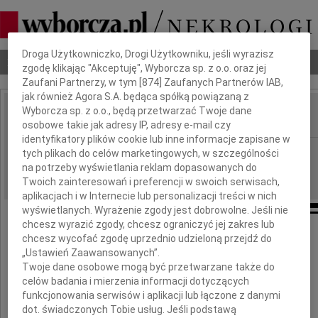
Dbamy o Twoją prywatność
Droga Użytkowniczko, Drogi Użytkowniku, jeśli wyrazisz
Nekrologi
Odeszli
Poradnik pogrzebowy
zgodę klikając "Akceptuję", Wyborcza sp. z o.o. oraz jej
Zaufani Partnerzy, w tym [
874
] Zaufanych Partnerów IAB,
jak również Agora S.A. będąca spółką powiązaną z
Wyborcza sp. z o.o., będą przetwarzać Twoje dane
osobowe takie jak adresy IP, adresy e-mail czy
IMIĘ I NAZWISKO:
identyfikatory plików cookie lub inne informacje zapisane w
Białystok
REGION:
tych plikach do celów marketingowych, w szczególności
na potrzeby wyświetlania reklam dopasowanych do
10.08.2023
DATA EMISJI:
Twoich zainteresowań i preferencji w swoich serwisach,
aplikacjach i w Internecie lub personalizacji treści w nich
wyświetlanych. Wyrażenie zgody jest dobrowolne. Jeśli nie
chcesz wyrazić zgody, chcesz ograniczyć jej zakres lub
chcesz wycofać zgodę uprzednio udzieloną przejdź do
„Ustawień Zaawansowanych”.
Kochana Dorotko
Twoje dane osobowe mogą być przetwarzane także do
celów badania i mierzenia informacji dotyczących
funkcjonowania serwisów i aplikacji lub łączone z danymi
przyjmij wyrazy współczucia i wsparcia
dot. świadczonych Tobie usług. Jeśli podstawą
w trudnych chwilach