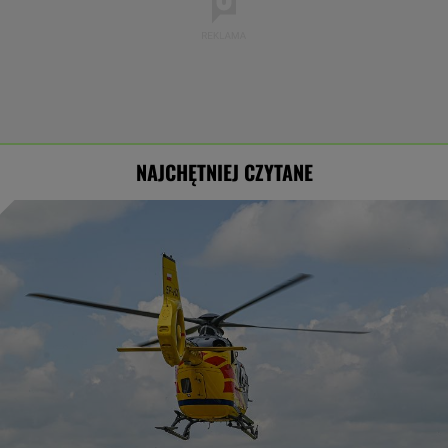
16-latek zaatakowany nożem. Zatrzymano
dwóch nastolatków
ZUS dopłaca Ukraińcom do emerytur.
Konfederacja grzmi, ale zapomina o ważnej
rzeczy
Dostawy rakiet Patriot. Zełenski: Mamy
umowy