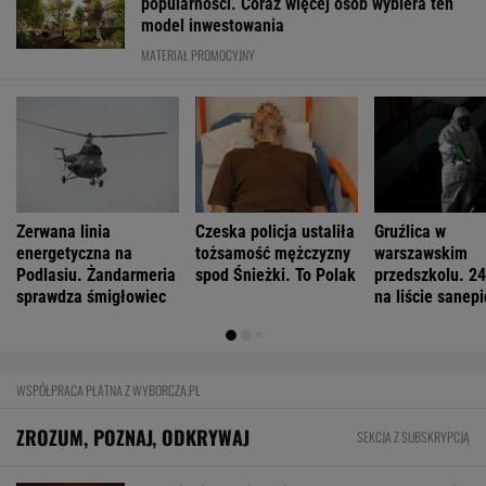
Cały świat uczy się od Ukraińców prowadzenia
wojny. Tylko nie Polacy
Jeśli unikniesz tych trzech rzeczy, opóźnisz
starczą demencję o 13 lat
Tytuł tej książki jest hasłem, znają je ludzie,
którzy jej nie czytali
FINANSE I TECHNOLOGIA