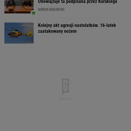
IMGW pokazał nową prognozę. Upały wracają
do Polski
Większość Polaków nie chce płacić tego
podatku. "To sygnał alarmowy"
Manifestacja w Warszawie. Organizatorzy
mają siedem postulatów
Wyniki Lotto 07.08.2026 - EkstraPensja,
EkstraPremia, EuroJackpot, Kaskada,
MiniLotto, MultiMulti
Second home nad morzem zyskuje na
popularności. Coraz więcej osób wybiera ten