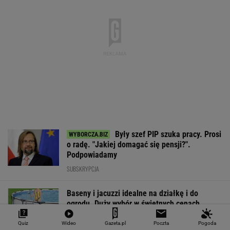
"Teraz wiemy".
1,5 tys. zł za adopcję
Zaćmienie Słoń
Naukowcy odkryli
psa. Nie trzeba nawet
będzie spektak
nowe zagrożenie
mieszkać w tej gminie
Tak zrobisz naj
związane z
zdjęcia
mikroplastikiem
WALUTY I GIEŁDA
EUR
USD
CHF
GBP
WIG
4,2983
3,7187
4,6027
5,0166
151 782,92
-0,09%
-0,41%
0,15%
-0,13%
-0,24%
Quiz
Wideo
Gazeta.pl
Poczta
Pogoda