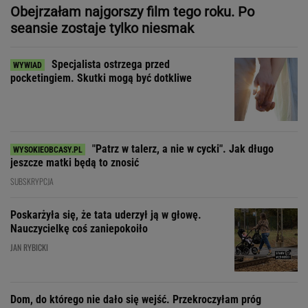
"Patrz w talerz, a nie w cycki". Jak długo
jeszcze matki będą to znosić
SUBSKRYPCJA
Poskarżyła się, że tata uderzył ją w głowę.
Nauczycielkę coś zaniepokoiło
JAN RYBICKI
Dom, do którego nie dało się wejść. Przekroczyłam próg
mediolańskiego apartamentu Osvalda Borsaniego
Zakochała się w kucharzu z
chińskiego baru w Bydgoszczy
SUBSKRYPCJA