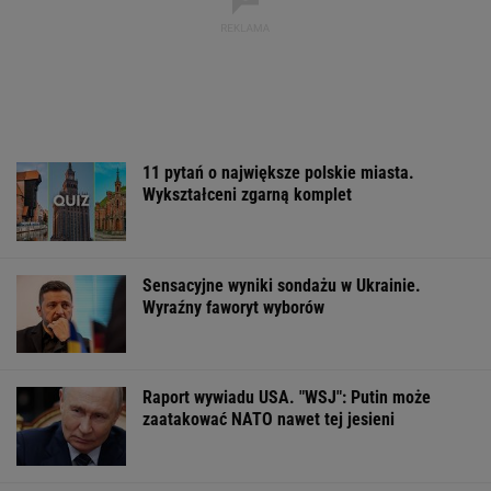
Wyraźny faworyt wyborów
Raport wywiadu USA. "WSJ": Putin może
zaatakować NATO nawet tej jesieni
"Przypomina się scena z 'Misia'". Fala
komentarzy po rocznicy Nawrockiego
Wpadka z Abramowicz wywołała
szum. U Świątek wydarzyło się coś
ważniejszego
SUBSKRYPCJA
Sandały Keen to synonim wakacyjnego
komfortu - teraz tańsze o niemal 100 zł