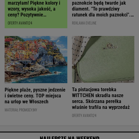
paznokcie będą twarde jak
marzyłam! Piękne kolory i
diament. "To prawdziwy
wzory, wysoka jakość, a
ratunek dla moich paznokci".
ceny? Pozytywnie
Cena? Niska!
zaskakują!
REKLAMA EVELINE
OFERTY AVANTI24
Ta pistacjowa torebka
Piękne plaże, pyszne jedzenie
WITTCHEN skradła nasze
i świetne ceny. TOP miejsca
serca. Skórzana perełka
na urlop we Włoszech
właśnie trafiła na wyprzedaż
MATERIAŁ PROMOCYJNY
OFERTY AVANTI24
NAJLEPSZE NA WEEKEND