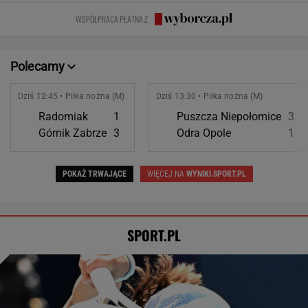
SPORT.PL
Najtrudniejszy mecz Świątek w Toronto.
Szansa na rewanż za Roland Garros
ALEKSANDER BERNARD