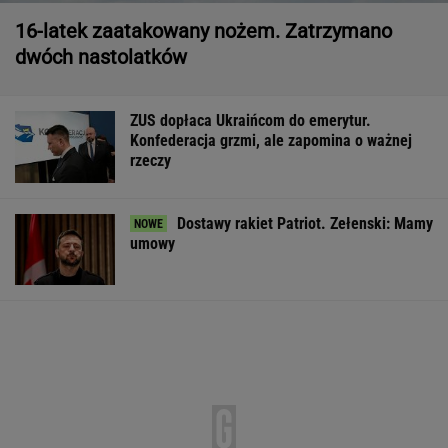
11 pytań o największe polskie miasta.
Wykształceni zgarną komplet
Sensacyjne wyniki sondażu w Ukrainie.