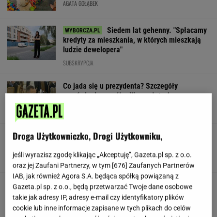
AGATA GOŁĄBEK
Siedem lat gehenny. "Spłacamy
kredyty za mieszkania, w których mieszkają
ludzie dewelopera"
SUBSKRYPCJA
Co jada się u prezydenta? Szczegóły
zamówienia za pół miliona złotych
Droga Użytkowniczko, Drogi Użytkowniku,
Nowe zdjęcie Johna Goodmana trafiło do
sieci. Aktor schudł 90 kg
jeśli wyrazisz zgodę klikając „Akceptuję”, Gazeta.pl sp. z o.o.
oraz jej Zaufani Partnerzy, w tym [
676
] Zaufanych Partnerów
IAB, jak również Agora S.A. będąca spółką powiązaną z
Gawryluk reaguje na krytykę po debacie u
Gazeta.pl sp. z o.o., będą przetwarzać Twoje dane osobowe
Nawrockiego. Co na to Polsat?
takie jak adresy IP, adresy e-mail czy identyfikatory plików
cookie lub inne informacje zapisane w tych plikach do celów