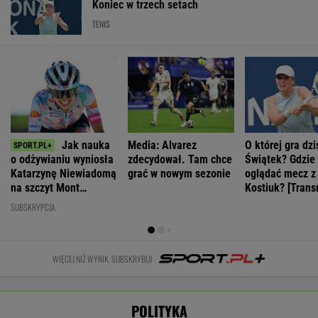
Ventoux
SUBSKRYPCJA
WIĘCEJ NIŻ WYNIK. SUBSKRYBUJ
POLITYKA
Sondaż:
Tisza wybrała
Stan byłego
Zaproszenie dla
Kwaśniewskiego
Andrasa Bakę
żołnierza w
Polek od
lubią wszyscy,
na kandydata
USA
Pierwszej Damy.
Dudę
na prezydenta
więzionego w
"Poznajmy się"
praktycznie nikt
Rosji jest