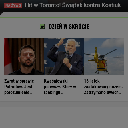
Hit w Toronto! Świątek kontra Kostiuk
DZIEŃ W SKRÓCIE
Zwrot w sprawie
Kwaśniewski
16-latek
Patriotów. Jest
pierwszy. Który w
zaatakowany nożem.
porozumienie
rankingu
Zatrzymano dwóch
Ukrainy i USA
prezydentów jest
nastolatków
Duda?