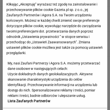
Klikając „Akceptuję” wyrażasz też zgodę na zainstalowanie i
przechowywanie plików cookie Gazeta.pl sp. z o.o., jej
Kulinarny quiz logiczny. Dopasujesz składnik
Zaufanych Partnerów i Agora S.A. na Twoim urządzeniu
do potrawy?
końcowym. Możesz w każdej chwili zmienić swoje preferencje
dotyczące plików cookie, wywołując narzędzie do zarządzania
twoimi preferencjami dot. przetwarzania danych poprzez
odnośnik „Ustawienia prywatności ” w stopce serwisu i
"Mam nadzieję, że zrobią trzecią część". Po 20
latach wywołał burzę
przechodząc do „Ustawień Zaawansowanych”. Zmiana
ustawień plików cookie możliwa jest także za pomocą ustawień
przeglądarki.
Jeden wakacyjny nawyk może mieć
My, nasi Zaufani Partnerzy i Agora S.A. możemy przetwarzać
nieprzyjemne konsekwencje. Też tak robisz?
dane osobowe w następujących celach:
Użycie dokładnych danych geolokalizacyjnych. Aktywne
MATERIAŁ PROMOCYJNY
skanowanie charakterystyki urządzenia do celów
identyfikacji. Przechowywanie informacji na urządzeniu lub
Uruchomili "Tindera dla
dostęp do nich. Spersonalizowane reklamy i treści, pomiar
medyków". Szybko zgłosili się też adwokaci
reklam i treści, badnie odbiorców i ulepszanie usług.
SUBSKRYPCJA
Lista Zaufanych Partnerów