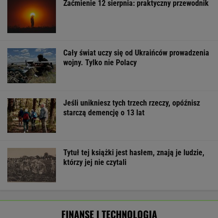
Mają pieniądze i przejmują tereny. "Land Back"
rozkwita
BIZNES
Pierwszy etap GAT zakończony. To
strategiczna inwestycja dla polskiego
eksportu