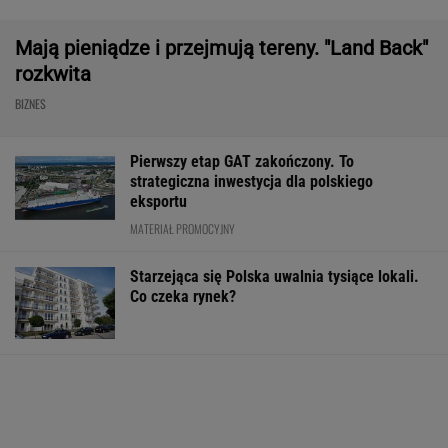
Były szef PIP szuka pracy. Prosi
o radę. "Jakiej domagać się pensji?".
Podpowiadamy
SUBSKRYPCJA
Baseny i jacuzzi idealne na działkę i do
ogrodu. Duży wybór w świetnych cenach
REKLAMA CENEO
Nie tylko zaćmienie Słońca. Sierpień zamieni
niebo w scenę niezwykłych widowisk
BIZNES
ZUS dopłaca Ukraińcom do emerytur.
Konfederacja grzmi, ale zapomina o ważnej
rzeczy