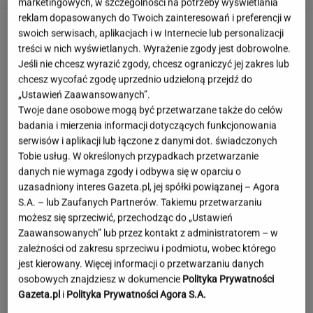
marketingowych, w szczególności na potrzeby wyświetlania
reklam dopasowanych do Twoich zainteresowań i preferencji w
swoich serwisach, aplikacjach i w Internecie lub personalizacji
treści w nich wyświetlanych. Wyrażenie zgody jest dobrowolne.
Jeśli nie chcesz wyrazić zgody, chcesz ograniczyć jej zakres lub
chcesz wycofać zgodę uprzednio udzieloną przejdź do
„Ustawień Zaawansowanych”.
Twoje dane osobowe mogą być przetwarzane także do celów
badania i mierzenia informacji dotyczących funkcjonowania
serwisów i aplikacji lub łączone z danymi dot. świadczonych
Tobie usług. W określonych przypadkach przetwarzanie
danych nie wymaga zgody i odbywa się w oparciu o
uzasadniony interes Gazeta.pl, jej spółki powiązanej – Agora
S.A. – lub Zaufanych Partnerów. Takiemu przetwarzaniu
możesz się sprzeciwić, przechodząc do „Ustawień
Zaawansowanych” lub przez kontakt z administratorem – w
zależności od zakresu sprzeciwu i podmiotu, wobec którego
jest kierowany. Więcej informacji o przetwarzaniu danych
To najdłuższe jezioro w Polsce. Ma aż 16 wysp
osobowych znajdziesz w dokumencie
Polityka Prywatności
Gazeta.pl
i
Polityka Prywatności Agora S.A.