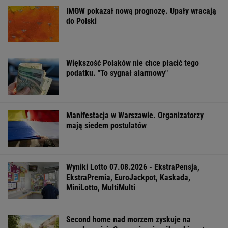
model inwestowania
MATERIAŁ PROMOCYJNY
Zerwana linia
Czeska policja ustaliła
Gruźlica w
energetyczna na
tożsamość mężczyzny
warszawskim
Podlasiu. Żandarmeria
spod Śnieżki. To Polak
przedszkolu. 24
sprawdza śmigłowiec
na liście sanep
WSPÓŁPRACA PŁATNA Z WYBORCZA.PL
ZROZUM, POZNAJ, ODKRYWAJ
SEKCJA Z SUBSKRYPCJĄ
Zaćmienie 12 sierpnia: praktyczny przewodnik