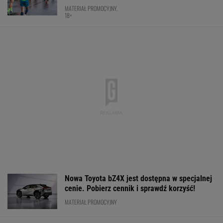
Nowa Toyota bZ4X jest dostępna w specjalnej
cenie. Pobierz cennik i sprawdź korzyść!
MATERIAŁ PROMOCYJNY
Anastazja Kuś mistrzynią świata! Historyczny
występ, brawo!
LEKKOATLETYKA
Mistrzyni olimpijska kończy karierę. To żona
znanego piłkarza
Fatalne wieści dla klubu
Lewandowskiego
PIŁKA NOŻNA