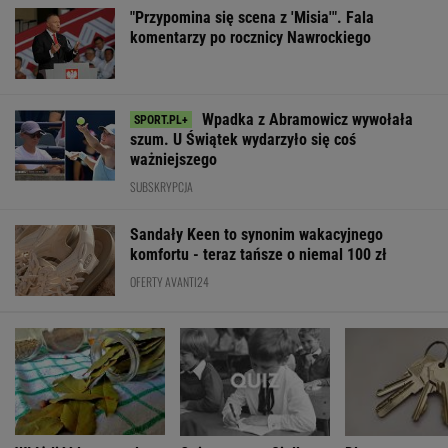
OFERTY AVANTI24
Włóż liść laurowy do
Quiz z ortografii dla
Dlaczego warto
lodówki na godzinę.
prymusów. Sprawdź,
spryskać klucze
Efekt może cię
czy potrafisz zapisać
octem? Sztuczk
zaskoczyć
te wyrazy
której mało kto
ŻYĆ LEPIEJ