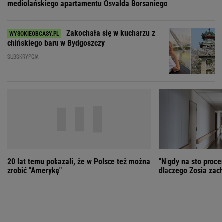
20 lat temu pokazali, że w Polsce też można
"Nigdy na sto proce
zrobić "Amerykę"
dlaczego Zosia zac
ZOBACZ WSZYSTKIE
Wybierz miasto
PEŁNA POGODA
Załaduj ponownie
Jakość powietrza:
-
Ciśnienie:
Opady:
Zachmurzenie:
-
-%
-%