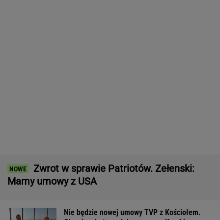
MARCIN KOZŁOWSKI
Kolejny akt agresji nastolatków. 16-latek
zaatakowany nożem