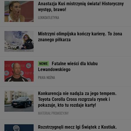
Konkurencja nie nadąża za jego tempem.
Toyota Corolla Cross rozgrzała rynek i
pokazuje, kto tu rozdaje karty!
MATERIAŁ PROMOCYJNY
Rozstrzygnęli mecz Igi Świątek z Kostiuk.
Koniec w trzech setach
TENIS
Jak nauka
Media: Alvarez
O której gra dzi
o odżywianiu wyniosła
zdecydował. Tam chce
Świątek? Gdzie
Katarzynę Niewiadomą
grać w nowym sezonie
oglądać mecz z
na szczyt Mont
Kostiuk? [Trans