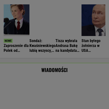
krytyczny
WIADOMOŚCI
Zwrot w sprawie Patriotów. Zełenski:
Mamy umowy z USA
Nie będzie nowej umowy TVP z Kościołem.
Obowiązuje ta podpisana przez Kurskiego