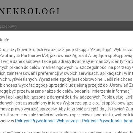
ogrzebowy
tność
Szukaj
 Raptis
ogi Użytkowniku, jeśli wyrazisz zgodę klikając "Akceptuję", Wyborcza sp
Imię i na
 Zaufanych Partnerów IAB, jak również Agora S.A. będąca spółką powi
Twoje dane osobowe takie jak adresy IP, adresy e-mail czy identyfikato
 tych plikach do celów marketingowych, w szczególności na potrzeby 
 zainteresowań i preferencji w swoich serwisach, aplikacjach i w Int
w nich wyświetlanych. Wyrażenie zgody jest dobrowolne. Jeśli nie chce
INNE NE
 lub chcesz wycofać zgodę uprzednio udzieloną przejdź do „Ustawień
Marek
gą być przetwarzane także do celów badania i mierzenia informacji
Z głę
w i aplikacji lub łączone z danymi dot. świadczonych Tobie usług. Jeś
Tadeu
nych jest uzasadniony interes Wyborcza sp. z o.o., jej spółki powiąza
Z wie
masz prawo wyrazić sprzeciw. Aby to zrobić przejdź do „Ustawień Z
2023 roku zmarła przeżywszy 86 lat
Eugen
istratorem – w zależności od zakresu sprzeciwu i podmiotu, wobec któ
ana Mama, Babcia i Teściowa
Żegna
dziesz w
Polityce Prywatności Wyborcza.pl
i
Polityce Prywatności Agor
Andr
Dnia 
ceptuję" wyrażasz zgodę na zainstalowanie i przechowywanie plików t