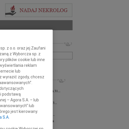
 nekrologów i wspomnień
. z o.o. oraz jej Zaufani
zwisko lub numer ogłoszenia:
ązaną z Wyborcza sp. z
ry plików cookie lub inne
wyświetlania reklam
+ szukanie zaawansowane
ernecie lub
sz wyrazić zgody, chcesz
KROLOGI
 Zaawansowanych”.
 Pliszkiewicz
07.08.2026
cała Polska
 dotyczących
bokim smutkiem zawiadamiamy, że dnia 31...
li podstawą
sz Kotłowski
07.08.2026
cała Polska
nej – Agora S.A. – lub
lkim smutkiem zawiadamiamy, że dnia 3...
aawansowanych” lub
iusz Butruk
07.08.2026
cała Polska
rego jest kierowany.
my z poczuciem nieodżałowanej straty...
a S.A.
zej Morozowski
06.08.2026
cała Polska
4 sierpnia 2026 roku zmarł Andrzej...
ypu cookie Wyborczej sp.