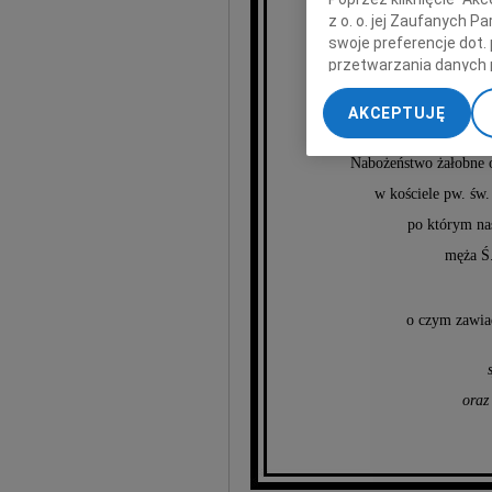
z o. o. jej Zaufanych 
swoje preferencje dot.
przetwarzania danych 
H
„Ustawienia zaawansow
AKCEPTUJĘ
My, nasi Zaufani Part
dokładnych danych geol
Nabożeństwo żałobne o
Przechowywanie informa
w kościele pw. św
treści, badnie odbiorcó
po którym na
męża Ś.
o czym zawia
oraz