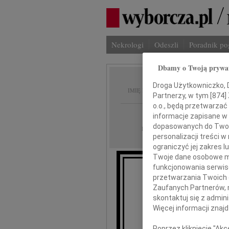
Nekrologi
Odeszli
Poradnik p
Dbamy o Twoją prywa
Helena
Droga Użytkowniczko, Dr
IMIĘ I NAZWISKO:
Partnerzy, w tym [
874
]
o.o., będą przetwarzać 
cała Polska
REGION:
informacje zapisane w
dopasowanych do Twoich
01.08.2023
DATA EMISJI:
personalizacji treści 
ograniczyć jej zakres
Twoje dane osobowe mo
funkcjonowania serwisó
przetwarzania Twoich da
Zaufanych Partnerów, 
20 lipca 
skontaktuj się z admin
Koch
Więcej informacji znaj
Poprzez kliknięcie "Ak