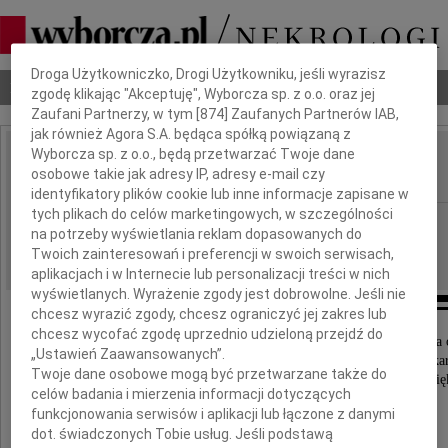
Dbamy o Twoją prywatność
Droga Użytkowniczko, Drogi Użytkowniku, jeśli wyrazisz
Nekrologi
Odeszli
Poradnik pogrzebowy
zgodę klikając "Akceptuję", Wyborcza sp. z o.o. oraz jej
Zaufani Partnerzy, w tym [
874
] Zaufanych Partnerów IAB,
jak również Agora S.A. będąca spółką powiązaną z
Wyborcza sp. z o.o., będą przetwarzać Twoje dane
Anna Cieślińska
osobowe takie jak adresy IP, adresy e-mail czy
IMIĘ I NAZWISKO:
identyfikatory plików cookie lub inne informacje zapisane w
tych plikach do celów marketingowych, w szczególności
Wrocław
REGION:
na potrzeby wyświetlania reklam dopasowanych do
02.08.2023
DATA EMISJI:
Twoich zainteresowań i preferencji w swoich serwisach,
aplikacjach i w Internecie lub personalizacji treści w nich
wyświetlanych. Wyrażenie zgody jest dobrowolne. Jeśli nie
chcesz wyrazić zgody, chcesz ograniczyć jej zakres lub
chcesz wycofać zgodę uprzednio udzieloną przejdź do
Pogrążeni w bólu zawiadamiamy, że 31. lipca odeszła 
„Ustawień Zaawansowanych”.
najukochańsza Mama i Babcia oraz wspaniały lekar
Twoje dane osobowe mogą być przetwarzane także do
Osoba mądra, dobra i wielka duchem, która żyła pię
celów badania i mierzenia informacji dotyczących
funkcjonowania serwisów i aplikacji lub łączone z danymi
dot. świadczonych Tobie usług. Jeśli podstawą