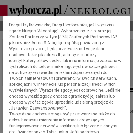
Dbamy o Twoją prywatność
Droga Użytkowniczko, Drogi Użytkowniku, jeśli wyrazisz
Nekrologi
Odeszli
Poradnik pogrzebowy
zgodę klikając "Akceptuję", Wyborcza sp. z o.o. oraz jej
Zaufani Partnerzy, w tym [
874
] Zaufanych Partnerów IAB,
jak również Agora S.A. będąca spółką powiązaną z
Krystyna Jasińska
Wyborcza sp. z o.o., będą przetwarzać Twoje dane
IMIĘ I NAZWISKO:
osobowe takie jak adresy IP, adresy e-mail czy
identyfikatory plików cookie lub inne informacje zapisane w
cała Polska
tych plikach do celów marketingowych, w szczególności
REGION:
na potrzeby wyświetlania reklam dopasowanych do
28.07.2023
DATA EMISJI:
Twoich zainteresowań i preferencji w swoich serwisach,
aplikacjach i w Internecie lub personalizacji treści w nich
wyświetlanych. Wyrażenie zgody jest dobrowolne. Jeśli nie
chcesz wyrazić zgody, chcesz ograniczyć jej zakres lub
chcesz wycofać zgodę uprzednio udzieloną przejdź do
Z głębokim żalem zawiadamiamy,
„Ustawień Zaawansowanych”.
że w dniu 26 lipca 2023 roku zmarła Kochana Żona, Mama, Ba
Twoje dane osobowe mogą być przetwarzane także do
celów badania i mierzenia informacji dotyczących
funkcjonowania serwisów i aplikacji lub łączone z danymi
dot. świadczonych Tobie usług. Jeśli podstawą