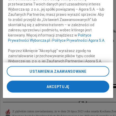
przetwarzania Twoich danych jest uzasadniony interes
Wyborcza sp. z o.o., jej spółki powiązanej – Agora S.A. – lub
Zaufanych Partnerów, masz prawo wyrazić sprzeciw. Aby
Krystyna Jasińska
to zrobić przejdź do „Ustawień Zaawansowanych” lub
skontaktuj się z administratorem – w zależności od
zakresu sprzeciwu i podmiotu, wobec którego jest
emerytowana Dyrektor Szkoły Podstawowej nr 1 w Ustrzyk
kierowany. Więcej informacji znajdziesz w
Polityce
Prywatności Wyborcza.pl
i
Polityce Prywatności Agora S.A.
Msza święta pogrzebowa zostanie odprawiona
29 lipca 2023 roku o godinie 12:00
Poprzez kliknięcie "Akceptuję" wyrażasz zgodę na
zainstalowanie i przechowywanie plików typu cookie
Pogrążona w smutku
Wyborczej sp. z o. o. jej Zaufanych Partnerów i Agora S.A.
na Twoim urządzeniu końcowym. Możesz też w każdej
rodzina
chwili zmienić swoje preferencje dot. plików cookie,
USTAWIENIA ZAAWANSOWANE
ponownie wywołując narzędzie do zarządzania Twoimi
preferencjami dot. przetwarzania danych poprzez
AKCEPTUJĘ
odnośnik „Ustawienia prywatności” w stopce serwisu i
Kondolencje
przechodząc do sekcji „Ustawienia zaawansowane”.
Zmiana ustawień plików cookie możliwa jest także za
pomocą ustawień przeglądarki.
Z głębokim żalem zawiadamiamy, że w dniu 26 lipca 2023 roku zmarła Kochana Żo
My, nasi Zaufani Partnerzy i Agora S.A. możemy
Krystyna Jasińska Dyrektor Szkoły Podstawowej nr 1 im. Mikołaja Kopernika w Us