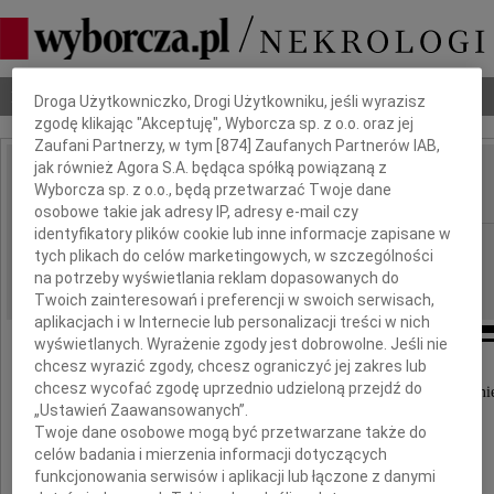
Dbamy o Twoją prywatność
Nekrologi
Odeszli
Poradnik pogrzebowy
Droga Użytkowniczko, Drogi Użytkowniku, jeśli wyrazisz
zgodę klikając "Akceptuję", Wyborcza sp. z o.o. oraz jej
Zaufani Partnerzy, w tym [
874
] Zaufanych Partnerów IAB,
jak również Agora S.A. będąca spółką powiązaną z
Stanisław Bębenek
Wyborcza sp. z o.o., będą przetwarzać Twoje dane
IMIĘ I NAZWISKO:
osobowe takie jak adresy IP, adresy e-mail czy
identyfikatory plików cookie lub inne informacje zapisane w
Katowice
REGION:
tych plikach do celów marketingowych, w szczególności
28.07.2023
na potrzeby wyświetlania reklam dopasowanych do
DATA EMISJI:
Twoich zainteresowań i preferencji w swoich serwisach,
aplikacjach i w Internecie lub personalizacji treści w nich
wyświetlanych. Wyrażenie zgody jest dobrowolne. Jeśli nie
chcesz wyrazić zgody, chcesz ograniczyć jej zakres lub
chcesz wycofać zgodę uprzednio udzieloną przejdź do
Z wielkim smutkiem przyjęliśmy wiadomość o śmie
„Ustawień Zaawansowanych”.
Twoje dane osobowe mogą być przetwarzane także do
Pana
celów badania i mierzenia informacji dotyczących
funkcjonowania serwisów i aplikacji lub łączone z danymi