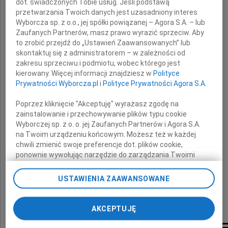
Stanisława Bębenka
dot. świadczonych Tobie usług. Jeśli podstawą
przetwarzania Twoich danych jest uzasadniony interes
Wyborcza sp. z o.o., jej spółki powiązanej – Agora S.A. – lub
Zaufanych Partnerów, masz prawo wyrazić sprzeciw. Aby
długoletniego pracownika Stalexport S.A.
to zrobić przejdź do „Ustawień Zaawansowanych” lub
skontaktuj się z administratorem – w zależności od
zakresu sprzeciwu i podmiotu, wobec którego jest
Rodzinie i Bliskim
kierowany. Więcej informacji znajdziesz w
Polityce
Prywatności Wyborcza.pl
i
Polityce Prywatności Agora S.A.
składamy
Poprzez kliknięcie "Akceptuję" wyrażasz zgodę na
wyrazy serdecznego współczucia.
zainstalowanie i przechowywanie plików typu cookie
Wyborczej sp. z o. o. jej Zaufanych Partnerów i Agora S.A.
na Twoim urządzeniu końcowym. Możesz też w każdej
Zarząd i pracownicy Spółki
chwili zmienić swoje preferencje dot. plików cookie,
Stalexport Autostrady S.A.
ponownie wywołując narzędzie do zarządzania Twoimi
preferencjami dot. przetwarzania danych poprzez
odnośnik „Ustawienia prywatności” w stopce serwisu i
USTAWIENIA ZAAWANSOWANE
przechodząc do sekcji „Ustawienia zaawansowane”.
Zmiana ustawień plików cookie możliwa jest także za
pomocą ustawień przeglądarki.
AKCEPTUJĘ
My, nasi Zaufani Partnerzy i Agora S.A. możemy