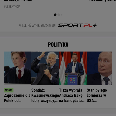
Ventoux
SUBSKRYPCJA
WIĘCEJ NIŻ WYNIK. SUBSKRYBUJ
POLITYKA
Sondaż:
Tisza wybrała
Stan byłego
Zaproszenie dla
Kwaśniewskiego
Andrasa Bakę
żołnierza w
Polek od
lubią wszyscy,
na kandydata
USA
Pierwszej Damy.
Dudę
na prezydenta
więzionego w
"Poznajmy się"
praktycznie nikt
Rosji jest