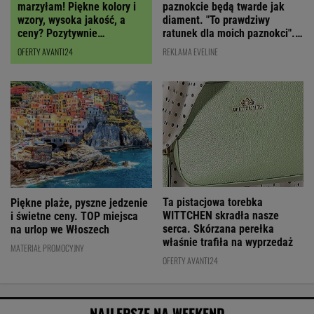
paznokcie będą twarde jak
marzyłam! Piękne kolory i
diament. "To prawdziwy
wzory, wysoka jakość, a
ratunek dla moich paznokci".
ceny? Pozytywnie
Cena? Niska!
zaskakują!
REKLAMA EVELINE
OFERTY AVANTI24
Ta pistacjowa torebka
Piękne plaże, pyszne jedzenie
WITTCHEN skradła nasze
i świetne ceny. TOP miejsca
serca. Skórzana perełka
na urlop we Włoszech
właśnie trafiła na wyprzedaż
MATERIAŁ PROMOCYJNY
OFERTY AVANTI24
NAJLEPSZE NA WEEKEND