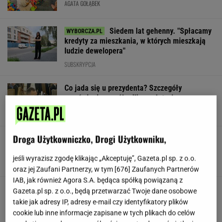
AGATA GOŁĄBEK
Siedem lat gehenny. "Spłacamy
kredyty za mieszkania, w których mieszkają
ludzie dewelopera"
SUBSKRYPCJA
Co jada się u prezydenta? Szczegóły
zamówienia za pół miliona złotych
Droga Użytkowniczko, Drogi Użytkowniku,
Nowe zdjęcie Johna Goodmana trafiło do
sieci. Aktor schudł 90 kg
jeśli wyrazisz zgodę klikając „Akceptuję”, Gazeta.pl sp. z o.o.
oraz jej Zaufani Partnerzy, w tym [
676
] Zaufanych Partnerów
IAB, jak również Agora S.A. będąca spółką powiązaną z
Gawryluk reaguje na krytykę po debacie u
Gazeta.pl sp. z o.o., będą przetwarzać Twoje dane osobowe
Nawrockiego. Co na to Polsat?
takie jak adresy IP, adresy e-mail czy identyfikatory plików
cookie lub inne informacje zapisane w tych plikach do celów