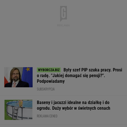
Były szef PIP szuka pracy. Prosi
o radę. "Jakiej domagać się pensji?".
Podpowiadamy
SUBSKRYPCJA
Baseny i jacuzzi idealne na działkę i do
ogrodu. Duży wybór w świetnych cenach
REKLAMA CENEO
Nie tylko zaćmienie Słońca. Sierpień zamieni
niebo w scenę niezwykłych widowisk
BIZNES
ZUS dopłaca Ukraińcom do emerytur.
Konfederacja grzmi, ale zapomina o ważnej
rzeczy