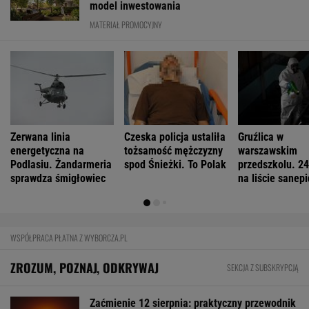
model inwestowania
MATERIAŁ PROMOCYJNY
Zerwana linia
Czeska policja ustaliła
Gruźlica w
energetyczna na
tożsamość mężczyzny
warszawskim
Podlasiu. Żandarmeria
spod Śnieżki. To Polak
przedszkolu. 24
sprawdza śmigłowiec
na liście sanep
WSPÓŁPRACA PŁATNA Z WYBORCZA.PL
ZROZUM, POZNAJ, ODKRYWAJ
SEKCJA Z SUBSKRYPCJĄ
Zaćmienie 12 sierpnia: praktyczny przewodnik