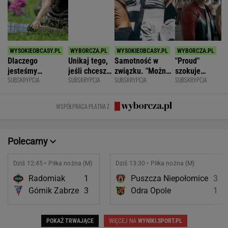
Dlaczego
Unikaj tego,
Samotność w
"Proud"
jesteśmy
jeśli chcesz
związku. "Można
szokuje
SUBSKRYPCJA
SUBSKRYPCJA
SUBSKRYPCJA
SUBSKRYPCJA
permanentnie
znacznie
być kochaną i
odważnymi
zmęczeni? "Te
opóźnić
jednocześnie czuć
scenami.
same grzechy
starczą
się samotną"
Rozmawiamy
WSPÓŁPRACA PŁATNA Z
główne"
demencję
z twórcami
scen
intymnych
Polecamy
Dziś 12:45 • Piłka nożna (M)
Dziś 13:30 • Piłka nożna (M)
Radomiak
1
Puszcza Niepołomice
3
Górnik Zabrze
3
Odra Opole
1
POKAŻ TRWAJĄCE
WIĘCEJ NA
WYNIKI.SPORT.PL