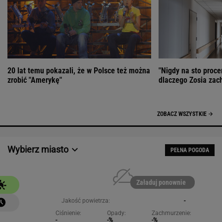
20 lat temu pokazali, że w Polsce też można
"Nigdy na sto proce
zrobić "Amerykę"
dlaczego Zosia zac
ZOBACZ WSZYSTKIE
Wybierz miasto
PEŁNA POGODA
Załaduj ponownie
Jakość powietrza:
-
Ciśnienie:
Opady:
Zachmurzenie:
-
-%
-%