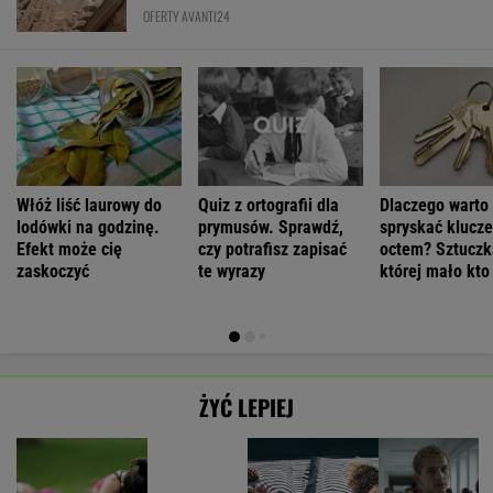
OFERTY AVANTI24
Włóż liść laurowy do
Quiz z ortografii dla
Dlaczego warto
lodówki na godzinę.
prymusów. Sprawdź,
spryskać klucze
Efekt może cię
czy potrafisz zapisać
octem? Sztuczk
zaskoczyć
te wyrazy
której mało kto
ŻYĆ LEPIEJ