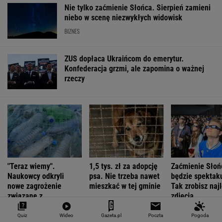
"Teraz wiemy".
1,5 tys. zł za adopcję
Zaćmienie Słoń
Naukowcy odkryli
psa. Nie trzeba nawet
będzie spektak
nowe zagrożenie
mieszkać w tej gminie
Tak zrobisz naj
związane z
zdjęcia
mikroplastikiem
WALUTY I GIEŁDA
EUR
USD
CHF
GBP
WIG
4,2983
3,7187
4,6027
5,0166
151 782,92
-0,09%
-0,41%
0,15%
-0,13%
-0,24%
Quiz
Wideo
Gazeta.pl
Poczta
Pogoda