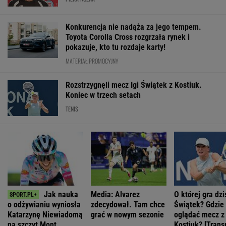
Konkurencja nie nadąża za jego tempem.
Toyota Corolla Cross rozgrzała rynek i
pokazuje, kto tu rozdaje karty!
MATERIAŁ PROMOCYJNY
Rozstrzygnęli mecz Igi Świątek z Kostiuk.
Koniec w trzech setach
TENIS
Jak nauka
Media: Alvarez
O której gra dzi
o odżywianiu wyniosła
zdecydował. Tam chce
Świątek? Gdzie
Katarzynę Niewiadomą
grać w nowym sezonie
oglądać mecz z
na szczyt Mont
Kostiuk? [Trans