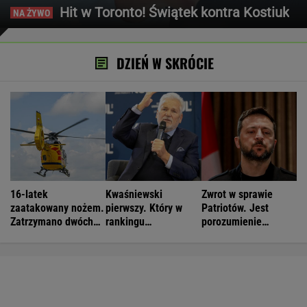
Hit w Toronto! Świątek kontra Kostiuk
DZIEŃ W SKRÓCIE
16-latek
Kwaśniewski
Zwrot w sprawie
zaatakowany nożem.
pierwszy. Który w
Patriotów. Jest
Zatrzymano dwóch
rankingu
porozumienie
nastolatków
prezydentów jest
Ukrainy i USA
Duda?