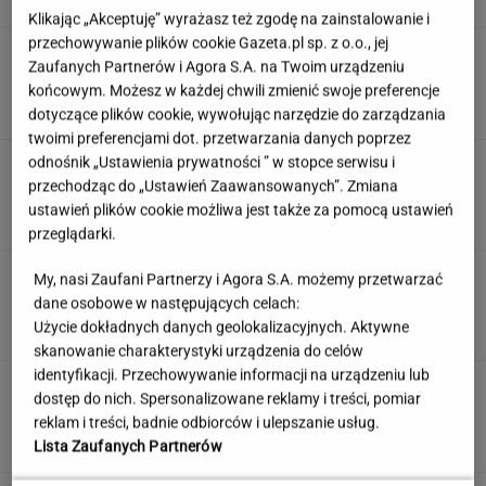
Klikając „Akceptuję” wyrażasz też zgodę na zainstalowanie i
przechowywanie plików cookie Gazeta.pl sp. z o.o., jej
Kulinarny quiz logiczny. Dopasujesz składnik
Zaufanych Partnerów i Agora S.A. na Twoim urządzeniu
do potrawy?
końcowym. Możesz w każdej chwili zmienić swoje preferencje
dotyczące plików cookie, wywołując narzędzie do zarządzania
twoimi preferencjami dot. przetwarzania danych poprzez
odnośnik „Ustawienia prywatności ” w stopce serwisu i
"Mam nadzieję, że zrobią trzecią część". Po 20
latach wywołał burzę
przechodząc do „Ustawień Zaawansowanych”. Zmiana
ustawień plików cookie możliwa jest także za pomocą ustawień
przeglądarki.
Jeden wakacyjny nawyk może mieć
My, nasi Zaufani Partnerzy i Agora S.A. możemy przetwarzać
nieprzyjemne konsekwencje. Też tak robisz?
dane osobowe w następujących celach:
Użycie dokładnych danych geolokalizacyjnych. Aktywne
MATERIAŁ PROMOCYJNY
skanowanie charakterystyki urządzenia do celów
identyfikacji. Przechowywanie informacji na urządzeniu lub
Uruchomili "Tindera dla
dostęp do nich. Spersonalizowane reklamy i treści, pomiar
medyków". Szybko zgłosili się też adwokaci
reklam i treści, badnie odbiorców i ulepszanie usług.
SUBSKRYPCJA
Lista Zaufanych Partnerów