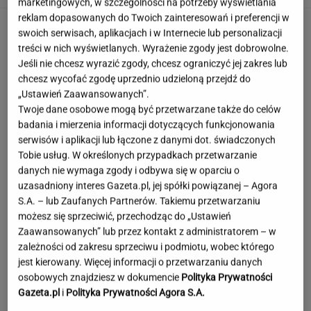
marketingowych, w szczególności na potrzeby wyświetlania
reklam dopasowanych do Twoich zainteresowań i preferencji w
swoich serwisach, aplikacjach i w Internecie lub personalizacji
treści w nich wyświetlanych. Wyrażenie zgody jest dobrowolne.
Jeśli nie chcesz wyrazić zgody, chcesz ograniczyć jej zakres lub
chcesz wycofać zgodę uprzednio udzieloną przejdź do
„Ustawień Zaawansowanych”.
Twoje dane osobowe mogą być przetwarzane także do celów
badania i mierzenia informacji dotyczących funkcjonowania
serwisów i aplikacji lub łączone z danymi dot. świadczonych
Tobie usług. W określonych przypadkach przetwarzanie
danych nie wymaga zgody i odbywa się w oparciu o
uzasadniony interes Gazeta.pl, jej spółki powiązanej – Agora
S.A. – lub Zaufanych Partnerów. Takiemu przetwarzaniu
możesz się sprzeciwić, przechodząc do „Ustawień
Zaawansowanych” lub przez kontakt z administratorem – w
zależności od zakresu sprzeciwu i podmiotu, wobec którego
jest kierowany. Więcej informacji o przetwarzaniu danych
To najdłuższe jezioro w Polsce. Ma aż 16 wysp
osobowych znajdziesz w dokumencie
Polityka Prywatności
Gazeta.pl
i
Polityka Prywatności Agora S.A.