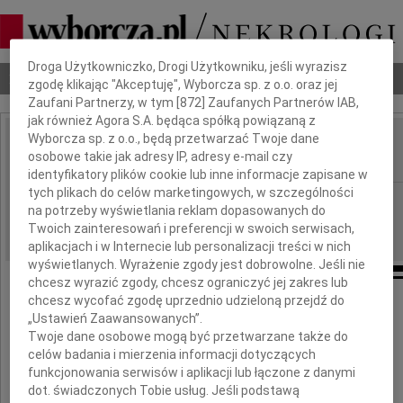
Dbamy o Twoją prywatność
Droga Użytkowniczko, Drogi Użytkowniku, jeśli wyrazisz
Nekrologi
Odeszli
Poradnik pogrzebowy
zgodę klikając "Akceptuję", Wyborcza sp. z o.o. oraz jej
Zaufani Partnerzy, w tym [
872
] Zaufanych Partnerów IAB,
jak również Agora S.A. będąca spółką powiązaną z
Wyborcza sp. z o.o., będą przetwarzać Twoje dane
Włodzimierz Werner
osobowe takie jak adresy IP, adresy e-mail czy
IMIĘ I NAZWISKO:
identyfikatory plików cookie lub inne informacje zapisane w
tych plikach do celów marketingowych, w szczególności
Kraków
REGION:
na potrzeby wyświetlania reklam dopasowanych do
24.07.2023
DATA EMISJI:
Twoich zainteresowań i preferencji w swoich serwisach,
aplikacjach i w Internecie lub personalizacji treści w nich
wyświetlanych. Wyrażenie zgody jest dobrowolne. Jeśli nie
chcesz wyrazić zgody, chcesz ograniczyć jej zakres lub
chcesz wycofać zgodę uprzednio udzieloną przejdź do
Adamowi Wernerowi
„Ustawień Zaawansowanych”.
Twoje dane osobowe mogą być przetwarzane także do
celów badania i mierzenia informacji dotyczących
wyrazy głębokiego współczucia
funkcjonowania serwisów i aplikacji lub łączone z danymi
z powodu śmierci Taty
dot. świadczonych Tobie usług. Jeśli podstawą