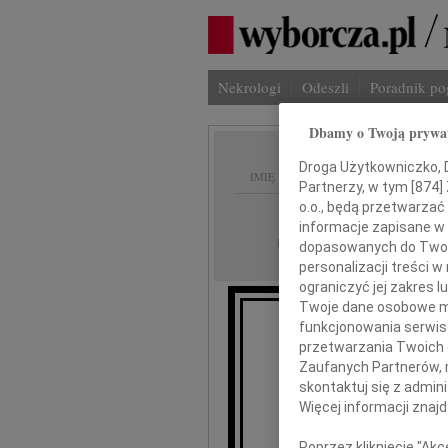
Nekrologi
Odeszli
Poradnik p
Dbamy o Twoją prywa
Droga Użytkowniczko, Dr
IMIĘ I NAZWISKO:
Partnerzy, w tym [
874
]
o.o., będą przetwarzać 
Kraków
REGION:
informacje zapisane w
21.07.2023
DATA EMISJI:
dopasowanych do Twoich
personalizacji treści 
ograniczyć jej zakres
Twoje dane osobowe mo
funkcjonowania serwisó
przetwarzania Twoich da
Zaufanych Partnerów, 
skontaktuj się z admin
mgr Kata
Więcej informacji znaj
Poprzez kliknięcie "Ak