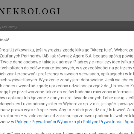
ogrzebowy
tność
Szukaj
ogi Użytkowniku, jeśli wyrazisz zgodę klikając "Akceptuję", Wyborcza sp
Imię i na
 Zaufanych Partnerów IAB, jak również Agora S.A. będąca spółką powi
Twoje dane osobowe takie jak adresy IP, adresy e-mail czy identyfikato
 tych plikach do celów marketingowych, w szczególności na potrzeby 
 zainteresowań i preferencji w swoich serwisach, aplikacjach i w Int
w nich wyświetlanych. Wyrażenie zgody jest dobrowolne. Jeśli nie chce
INNE NE
 lub chcesz wycofać zgodę uprzednio udzieloną przejdź do „Ustawień
Zbign
gą być przetwarzane także do celów badania i mierzenia informacji
Z duż
w i aplikacji lub łączone z danymi dot. świadczonych Tobie usług. Jeś
24.0
Pani
nych jest uzasadniony interes Wyborcza sp. z o.o., jej spółki powiąza
Panu 
masz prawo wyrazić sprzeciw. Aby to zrobić przejdź do „Ustawień Z
Karol
istratorem – w zależności od zakresu sprzeciwu i podmiotu, wobec któ
rzynie Limanówce-Doktor
Z głę
dziesz w
Polityce Prywatności Wyborcza.pl
i
Polityce Prywatności Agor
Joann
Z olb
ceptuję" wyrażasz zgodę na zainstalowanie i przechowywanie plików t