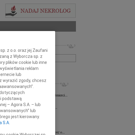
 nekrologów i wspomnień
. z o.o. oraz jej Zaufani
zwisko lub numer ogłoszenia:
ązaną z Wyborcza sp. z
ry plików cookie lub inne
wyświetlania reklam
+ szukanie zaawansowane
ernecie lub
sz wyrazić zgody, chcesz
KROLOGI
 Zaawansowanych”.
iew Święch
07.08.2026
Kraków
 dotyczących
ym smutkiem przyjąłem wiadomość o śmierci...
li podstawą
7.2026
Kraków
nej – Agora S.A. – lub
Jackowi Gryzło Wiceprezesowi Areny...
aawansowanych” lub
ina Witek
20.07.2026
Kraków
rego jest kierowany.
bokim smutkiem i żalem przyjęliśmy...
a S.A.
a Słowińska
20.07.2026
Kraków
rzymim smutkiem przyjęliśmy wiadomość o...
ypu cookie Wyborczej sp.