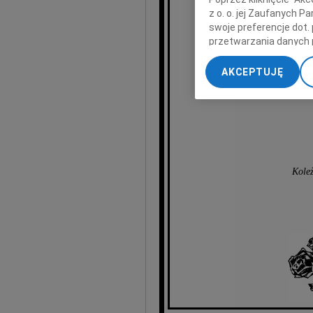
wyr
z o. o. jej Zaufanych 
swoje preferencje dot.
przetwarzania danych 
„Ustawienia zaawansow
AKCEPTUJĘ
My, nasi Zaufani Part
dokładnych danych geol
Przechowywanie informa
treści, badnie odbiorcó
Koleż