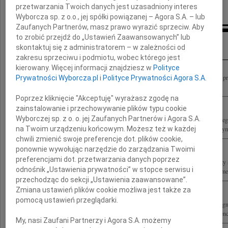
przetwarzania Twoich danych jest uzasadniony interes
Wyborcza sp. z o.o., jej spółki powiązanej – Agora S.A. – lub
Zaufanych Partnerów, masz prawo wyrazić sprzeciw. Aby
to zrobić przejdź do „Ustawień Zaawansowanych” lub
Inne kondolencje
skontaktuj się z administratorem – w zależności od
zakresu sprzeciwu i podmiotu, wobec którego jest
kierowany. Więcej informacji znajdziesz w
Polityce
Z ogromnym żalem przyjęliśmy wiadomość o śmierci Marka Edelmana ostatniego p
Prywatności Wyborcza.pl
i
Polityce Prywatności Agora S.A.
Warszawskim, patrioty, bohatera, autorytetu i wspaniałego człowieka Rodzinie i...
Poprzez kliknięcie "Akceptuję" wyrażasz zgodę na
zainstalowanie i przechowywanie plików typu cookie
Wyborczej sp. z o. o. jej Zaufanych Partnerów i Agora S.A.
Z ogromnym smutkiem przyjęliśmy wiadomość o śmierci Marka Edelmana ostatnie
na Twoim urządzeniu końcowym. Możesz też w każdej
getcie warszawskim, lekarza, działacza społecznego i polityka Rodzinie i Najbliższy
chwili zmienić swoje preferencje dot. plików cookie,
ponownie wywołując narzędzie do zarządzania Twoimi
preferencjami dot. przetwarzania danych poprzez
Żegnamy Marka Edelmana naszego Przyjaciela i towarzysza broni Łączymy wyrazy 
odnośnik „Ustawienia prywatności” w stopce serwisu i
Ani, Olka i całej Rodziny Luba Gawisar "Zielona Marysia" Pnina Grynszpan-Frymer
przechodząc do sekcji „Ustawienia zaawansowane”.
Zmiana ustawień plików cookie możliwa jest także za
pomocą ustawień przeglądarki.
W piątek, 9 października 2009 roku na Placu Bohaterów Getta o godzinie 11.00 że
Dziadka Marka Edelmana Aleksander i Zosia, Ania, François, Tomek, Liza i Laurence
My, nasi Zaufani Partnerzy i Agora S.A. możemy