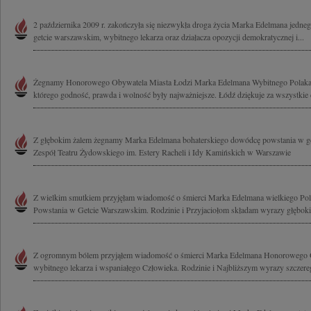
2 października 2009 r. zakończyła się niezwykła droga życia Marka Edelmana jed
getcie warszawskim, wybitnego lekarza oraz działacza opozycji demokratycznej i...
Żegnamy Honorowego Obywatela Miasta Łodzi Marka Edelmana Wybitnego Polaka, 
którego godność, prawda i wolność były najważniejsze. Łódź dziękuje za wszystkie 
Z głębokim żalem żegnamy Marka Edelmana bohaterskiego dowódcę powstania w ge
Zespół Teatru Żydowskiego im. Estery Racheli i Idy Kamińskich w Warszawie
Z wielkim smutkiem przyjęłam wiadomość o śmierci Marka Edelmana wielkiego Pola
Powstania w Getcie Warszawskim. Rodzinie i Przyjaciołom składam wyrazy głęboki
Z ogromnym bólem przyjąłem wiadomość o śmierci Marka Edelmana Honorowego O
wybitnego lekarza i wspaniałego Człowieka. Rodzinie i Najbliższym wyrazy szczereg