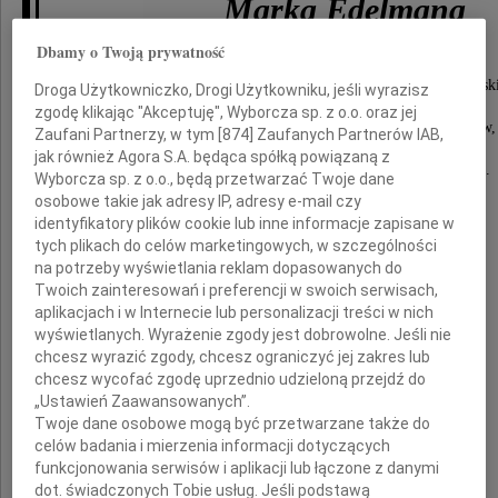
Marka Edelmana
Dbamy o Twoją prywatność
Odszedł przywódca powstania w Getcie Warszawsk
Droga Użytkowniczko, Drogi Użytkowniku, jeśli wyrazisz
niestrudzony bojownik o wolną Polskę,
zgodę klikając "Akceptuję", Wyborcza sp. z o.o. oraz jej
współpracownik Komitetu Obrony Robotników,
Zaufani Partnerzy, w tym [
874
] Zaufanych Partnerów IAB,
działacz "Solidarności".
jak również Agora S.A. będąca spółką powiązaną z
Za zasługi odznaczony Orderem Orła Białego.
Wyborcza sp. z o.o., będą przetwarzać Twoje dane
Honorowy Obywatel Miasta Łodzi.
osobowe takie jak adresy IP, adresy e-mail czy
Wybitny lekarz kardiolog.
identyfikatory plików cookie lub inne informacje zapisane w
tych plikach do celów marketingowych, w szczególności
Rodzinie
na potrzeby wyświetlania reklam dopasowanych do
Twoich zainteresowań i preferencji w swoich serwisach,
i
aplikacjach i w Internecie lub personalizacji treści w nich
wyświetlanych. Wyrażenie zgody jest dobrowolne. Jeśli nie
Bliskim
chcesz wyrazić zgody, chcesz ograniczyć jej zakres lub
chcesz wycofać zgodę uprzednio udzieloną przejdź do
składamy wyrazy głębokiego współczucia
„Ustawień Zaawansowanych”.
Twoje dane osobowe mogą być przetwarzane także do
celów badania i mierzenia informacji dotyczących
Marszałek
funkcjonowania serwisów i aplikacji lub łączone z danymi
dot. świadczonych Tobie usług. Jeśli podstawą
i Zarząd Województwa Łódzkiego