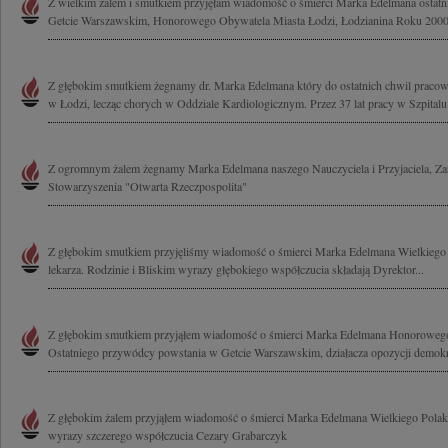
Z wielkim żalem i smutkiem przyjęłam wiadomość o śmierci Marka Edelmana ostat
Getcie Warszawskim, Honorowego Obywatela Miasta Łodzi, Łodzianina Roku 2000,
Z głębokim smutkiem żegnamy dr. Marka Edelmana który do ostatnich chwil pracow
w Łodzi, lecząc chorych w Oddziale Kardiologicznym. Przez 37 lat pracy w Szpitalu 
Z ogromnym żalem żegnamy Marka Edelmana naszego Nauczyciela i Przyjaciela, Za
Stowarzyszenia "Otwarta Rzeczpospolita"
Z głębokim smutkiem przyjęliśmy wiadomość o śmierci Marka Edelmana Wielkiego 
lekarza. Rodzinie i Bliskim wyrazy głębokiego współczucia składają Dyrektor...
Z głębokim smutkiem przyjąłem wiadomość o śmierci Marka Edelmana Honorowego
Ostatniego przywódcy powstania w Getcie Warszawskim, działacza opozycji demokra
Z głębokim żalem przyjąłem wiadomość o śmierci Marka Edelmana Wielkiego Polaka
wyrazy szczerego współczucia Cezary Grabarczyk