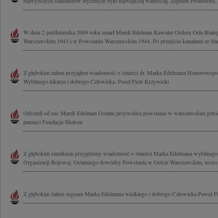
najwyższych standardów etycznych było największą wartością. Żegnam Promotora..
W dniu 2 października 2009 roku zmarł Marek Edelman Kawaler Orderu Orła Białeg
Warszawskim 1943 i w Powstaniu Warszawskim 1944. Po przejściu kanałami ze Star
Z głębokim żalem przyjąłem wiadomość o śmierci dr. Marka Edelmana Honorowego
Wybitnego lekarza i dobrego Człowieka. Poseł Piotr Krzywicki
Odszedł od nas Marek Edelman Ostatni przywódca powstania w warszawskim getc
pamięci Fundacja Shalom
Z głębokim smutkiem przyjęliśmy wiadomość o śmierci Marka Edelmana wybitnego 
Organizacji Bojowej. Ostatniego dowódcy Powstania w Getcie Warszawskim, uczest
Z głębokim żalem żegnam Marka Edelmana wielkiego i dobrego Człowieka Paweł Pi