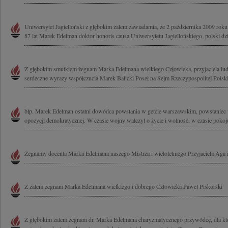
Uniwersytet Jagielloński z głębokim żalem zawiadamia, że 2 października 2009 ro
87 lat Marek Edelman doktor honoris causa Uniwersytetu Jagiellońskiego, polski dzia
Z głębokim smutkiem żegnam Marka Edelmana wielkiego Człowieka, przyjaciela ludz
serdeczne wyrazy współczucia Marek Balicki Poseł na Sejm Rzeczypospolitej Polski
błp. Marek Edelman ostatni dowódca powstania w getcie warszawskim, powstaniec w
opozycji demokratycznej. W czasie wojny walczył o życie i wolność, w czasie pokoju
Żegnamy docenta Marka Edelmana naszego Mistrza i wieloletniego Przyjaciela Aga i
Z żalem żegnam Marka Edelmana wielkiego i dobrego Człowieka Paweł Piskorski
Z głębokim żalem żegnam dr. Marka Edelmana charyzmatycznego przywódcę, dla któ