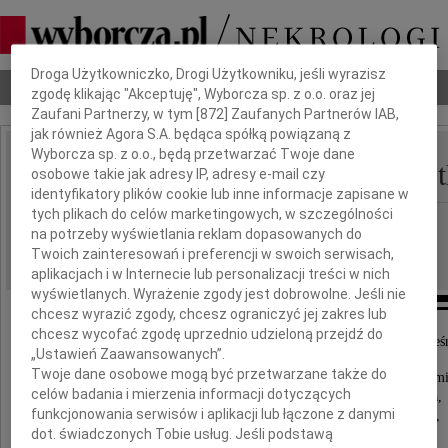
Dbamy o Twoją prywatność
Droga Użytkowniczko, Drogi Użytkowniku, jeśli wyrazisz
Nekrologi
Odeszli
Poradnik pogrzebowy
zgodę klikając "Akceptuję", Wyborcza sp. z o.o. oraz jej
Zaufani Partnerzy, w tym [
872
] Zaufanych Partnerów IAB,
jak również Agora S.A. będąca spółką powiązaną z
Wyborcza sp. z o.o., będą przetwarzać Twoje dane
Barbara Dybowska-Wojt
osobowe takie jak adresy IP, adresy e-mail czy
IMIĘ I NAZWISKO:
identyfikatory plików cookie lub inne informacje zapisane w
tych plikach do celów marketingowych, w szczególności
Łódź
REGION:
na potrzeby wyświetlania reklam dopasowanych do
14.07.2023
DATA EMISJI:
Twoich zainteresowań i preferencji w swoich serwisach,
aplikacjach i w Internecie lub personalizacji treści w nich
wyświetlanych. Wyrażenie zgody jest dobrowolne. Jeśli nie
chcesz wyrazić zgody, chcesz ograniczyć jej zakres lub
chcesz wycofać zgodę uprzednio udzieloną przejdź do
"Ci, których kochamy, nie umierają nigdy, bo miłość to nieś
„Ustawień Zaawansowanych”.
Twoje dane osobowe mogą być przetwarzane także do
7 lipca 2023 roku w wieku 96 lat odeszła zaopatrzona świętym
celów badania i mierzenia informacji dotyczących
nasza kochana Mamusia, Babunia, Prababunia,
funkcjonowania serwisów i aplikacji lub łączone z danymi
nestorka rodzin Przedworskich i Dybowskich,
dot. świadczonych Tobie usług. Jeśli podstawą
lekarz stomatolog