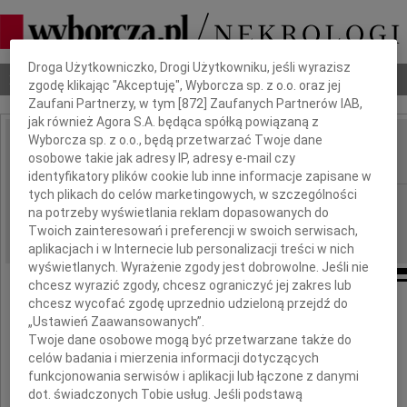
Dbamy o Twoją prywatność
Droga Użytkowniczko, Drogi Użytkowniku, jeśli wyrazisz
Nekrologi
Odeszli
Poradnik pogrzebowy
zgodę klikając "Akceptuję", Wyborcza sp. z o.o. oraz jej
Zaufani Partnerzy, w tym [
872
] Zaufanych Partnerów IAB,
jak również Agora S.A. będąca spółką powiązaną z
Wyborcza sp. z o.o., będą przetwarzać Twoje dane
Maciej Żuławski
osobowe takie jak adresy IP, adresy e-mail czy
IMIĘ I NAZWISKO:
identyfikatory plików cookie lub inne informacje zapisane w
tych plikach do celów marketingowych, w szczególności
Warszawa, cała Polska
REGION:
na potrzeby wyświetlania reklam dopasowanych do
05.07.2023
DATA EMISJI:
Twoich zainteresowań i preferencji w swoich serwisach,
aplikacjach i w Internecie lub personalizacji treści w nich
wyświetlanych. Wyrażenie zgody jest dobrowolne. Jeśli nie
chcesz wyrazić zgody, chcesz ograniczyć jej zakres lub
chcesz wycofać zgodę uprzednio udzieloną przejdź do
„Ustawień Zaawansowanych”.
1 lipca odszedł w wieku 97 lat
Twoje dane osobowe mogą być przetwarzane także do
celów badania i mierzenia informacji dotyczących
funkcjonowania serwisów i aplikacji lub łączone z danymi
dot. świadczonych Tobie usług. Jeśli podstawą