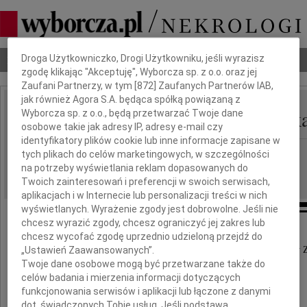
Dbamy o Twoją prywatność
Droga Użytkowniczko, Drogi Użytkowniku, jeśli wyrazisz
Nekrologi
Odeszli
Poradnik pogrzebowy
zgodę klikając "Akceptuję", Wyborcza sp. z o.o. oraz jej
Zaufani Partnerzy, w tym [
872
] Zaufanych Partnerów IAB,
jak również Agora S.A. będąca spółką powiązaną z
Grażyna Zofia Kamińsk
Wyborcza sp. z o.o., będą przetwarzać Twoje dane
IMIĘ I NAZWISKO:
osobowe takie jak adresy IP, adresy e-mail czy
identyfikatory plików cookie lub inne informacje zapisane w
Warszawa, cała Polska
REGION:
tych plikach do celów marketingowych, w szczególności
na potrzeby wyświetlania reklam dopasowanych do
28.06.2023
DATA EMISJI:
Twoich zainteresowań i preferencji w swoich serwisach,
aplikacjach i w Internecie lub personalizacji treści w nich
wyświetlanych. Wyrażenie zgody jest dobrowolne. Jeśli nie
chcesz wyrazić zgody, chcesz ograniczyć jej zakres lub
chcesz wycofać zgodę uprzednio udzieloną przejdź do
„Ustawień Zaawansowanych”.
Dnia 15 września 2020 r. w Sussex, stan New Jersey, Stany 
Twoje dane osobowe mogą być przetwarzane także do
zmarła w wieku 90 lat
celów badania i mierzenia informacji dotyczących
funkcjonowania serwisów i aplikacji lub łączone z danymi
dot. świadczonych Tobie usług. Jeśli podstawą