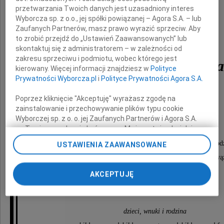
przetwarzania Twoich danych jest uzasadniony interes
Wyborcza sp. z o.o., jej spółki powiązanej – Agora S.A. – lub
Zaufanych Partnerów, masz prawo wyrazić sprzeciw. Aby
to zrobić przejdź do „Ustawień Zaawansowanych” lub
Grażyna Zofia
skontaktuj się z administratorem – w zależności od
zakresu sprzeciwu i podmiotu, wobec którego jest
Kamińska McNamara
kierowany. Więcej informacji znajdziesz w
Polityce
Prywatności Wyborcza.pl
i
Polityce Prywatności Agora S.A.
z d. Szmurło
Poprzez kliknięcie "Akceptuję" wyrażasz zgodę na
zainstalowanie i przechowywanie plików typu cookie
ur. w Warszawie
Wyborczej sp. z o. o. jej Zaufanych Partnerów i Agora S.A.
na Twoim urządzeniu końcowym. Możesz też w każdej
chwili zmienić swoje preferencje dot. plików cookie,
Pożegnanie odbędzie się dnia 30 czerwca 2023 r., o god
USTAWIENIA ZAAWANSOWANE
ponownie wywołując narzędzie do zarządzania Twoimi
w Warszawie w Kościele Karola Boromeusza na Pową
preferencjami dot. przetwarzania danych poprzez
odnośnik „Ustawienia prywatności” w stopce serwisu i
AKCEPTUJĘ
przechodząc do sekcji „Ustawienia zaawansowane”.
O czym zawiadamiają
Zmiana ustawień plików cookie możliwa jest także za
pomocą ustawień przeglądarki.
dzieci, wnuki i rodzina
My, nasi Zaufani Partnerzy i Agora S.A. możemy