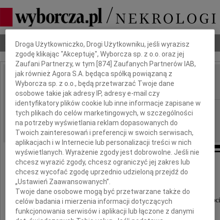
Dbamy o Twoją prywatność
Nekrologi
Odeszli
Poradnik pogrzebowy
Droga Użytkowniczko, Drogi Użytkowniku, jeśli wyrazisz
zgodę klikając "Akceptuję", Wyborcza sp. z o.o. oraz jej
Zaufani Partnerzy, w tym [
874
] Zaufanych Partnerów IAB,
jak również Agora S.A. będąca spółką powiązaną z
Dorota Bardan
Wyborcza sp. z o.o., będą przetwarzać Twoje dane
IMIĘ I NAZWISKO:
osobowe takie jak adresy IP, adresy e-mail czy
identyfikatory plików cookie lub inne informacje zapisane w
GAZETA_AREA_CODE.R4, Radom
REGION:
tych plikach do celów marketingowych, w szczególności
29.06.2023
na potrzeby wyświetlania reklam dopasowanych do
DATA EMISJI:
Twoich zainteresowań i preferencji w swoich serwisach,
aplikacjach i w Internecie lub personalizacji treści w nich
wyświetlanych. Wyrażenie zgody jest dobrowolne. Jeśli nie
chcesz wyrazić zgody, chcesz ograniczyć jej zakres lub
chcesz wycofać zgodę uprzednio udzieloną przejdź do
Z ogromnym bólem zawiadamiamy,
„Ustawień Zaawansowanych”.
że w dniu 25 czerwca 2023 roku,
Twoje dane osobowe mogą być przetwarzane także do
odeszła nasza kochana Żona, Córka, Mama, Babc
celów badania i mierzenia informacji dotyczących
funkcjonowania serwisów i aplikacji lub łączone z danymi