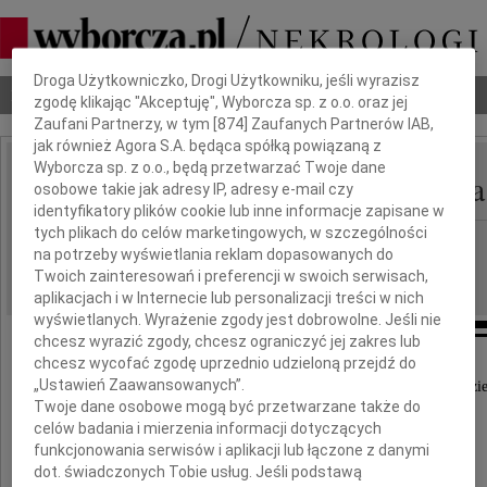
Dbamy o Twoją prywatność
Droga Użytkowniczko, Drogi Użytkowniku, jeśli wyrazisz
Nekrologi
Odeszli
Poradnik pogrzebowy
zgodę klikając "Akceptuję", Wyborcza sp. z o.o. oraz jej
Zaufani Partnerzy, w tym [
874
] Zaufanych Partnerów IAB,
jak również Agora S.A. będąca spółką powiązaną z
Wyborcza sp. z o.o., będą przetwarzać Twoje dane
Anna Klimowicz-Pakuła
osobowe takie jak adresy IP, adresy e-mail czy
IMIĘ I NAZWISKO:
identyfikatory plików cookie lub inne informacje zapisane w
tych plikach do celów marketingowych, w szczególności
Łódź
REGION:
na potrzeby wyświetlania reklam dopasowanych do
22.06.2023
DATA EMISJI:
Twoich zainteresowań i preferencji w swoich serwisach,
aplikacjach i w Internecie lub personalizacji treści w nich
wyświetlanych. Wyrażenie zgody jest dobrowolne. Jeśli nie
chcesz wyrazić zgody, chcesz ograniczyć jej zakres lub
chcesz wycofać zgodę uprzednio udzieloną przejdź do
„Ustawień Zaawansowanych”.
Dnia 6 czerwca 2023 roku zmarła w Stuttgardzi
Twoje dane osobowe mogą być przetwarzane także do
w wieku lat 78
celów badania i mierzenia informacji dotyczących
funkcjonowania serwisów i aplikacji lub łączone z danymi
dot. świadczonych Tobie usług. Jeśli podstawą