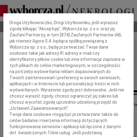
Dbamy o Twoją prywatność
Droga Użytkowniczko, Drogi Użytkowniku, jeśli wyrazisz
Nekrologi
Odeszli
Poradnik pogrzebowy
zgodę klikając "Akceptuję", Wyborcza sp. z o.o. oraz jej
Zaufani Partnerzy, w tym [
874
] Zaufanych Partnerów IAB,
jak również Agora S.A. będąca spółką powiązaną z
Wyborcza sp. z o.o., będą przetwarzać Twoje dane
Zygfryd Gwizdalski
osobowe takie jak adresy IP, adresy e-mail czy
IMIĘ I NAZWISKO:
identyfikatory plików cookie lub inne informacje zapisane w
tych plikach do celów marketingowych, w szczególności
cała Polska
REGION:
na potrzeby wyświetlania reklam dopasowanych do
20.06.2023
DATA EMISJI:
Twoich zainteresowań i preferencji w swoich serwisach,
aplikacjach i w Internecie lub personalizacji treści w nich
wyświetlanych. Wyrażenie zgody jest dobrowolne. Jeśli nie
chcesz wyrazić zgody, chcesz ograniczyć jej zakres lub
chcesz wycofać zgodę uprzednio udzieloną przejdź do
W dniu 18 czerwca 2023 roku, mając 93 lata, zma
„Ustawień Zaawansowanych”.
Twoje dane osobowe mogą być przetwarzane także do
Zygfryd Gwizdalski
celów badania i mierzenia informacji dotyczących
funkcjonowania serwisów i aplikacji lub łączone z danymi
dot. świadczonych Tobie usług. Jeśli podstawą