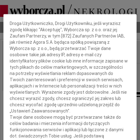
Dbamy o Twoją prywatność
Droga Użytkowniczko, Drogi Użytkowniku, jeśli wyrazisz
Nekrologi
Odeszli
Poradnik pogrzebowy
zgodę klikając "Akceptuję", Wyborcza sp. z o.o. oraz jej
Zaufani Partnerzy, w tym [
872
] Zaufanych Partnerów IAB,
jak również Agora S.A. będąca spółką powiązaną z
Wyborcza sp. z o.o., będą przetwarzać Twoje dane
Elżbieta Chlebicka
osobowe takie jak adresy IP, adresy e-mail czy
IMIĘ I NAZWISKO:
identyfikatory plików cookie lub inne informacje zapisane w
tych plikach do celów marketingowych, w szczególności
Wrocław
REGION:
na potrzeby wyświetlania reklam dopasowanych do
16.06.2023
DATA EMISJI:
Twoich zainteresowań i preferencji w swoich serwisach,
aplikacjach i w Internecie lub personalizacji treści w nich
wyświetlanych. Wyrażenie zgody jest dobrowolne. Jeśli nie
chcesz wyrazić zgody, chcesz ograniczyć jej zakres lub
chcesz wycofać zgodę uprzednio udzieloną przejdź do
Z głębokim żalem zawiadamiamy, że
„Ustawień Zaawansowanych”.
zmarła przeżywszy 74 lata
Twoje dane osobowe mogą być przetwarzane także do
celów badania i mierzenia informacji dotyczących
funkcjonowania serwisów i aplikacji lub łączone z danymi
dot. świadczonych Tobie usług. Jeśli podstawą