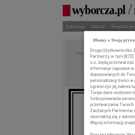
Nekrologi
Odeszli
Poradnik p
Dbamy o Twoją prywa
Donata
Droga Użytkowniczko, Dr
IMIĘ I NAZWISKO:
Partnerzy, w tym [
872
]
o.o., będą przetwarzać 
Warszawa
REGION:
informacje zapisane w
dopasowanych do Twoich
09.06.2023
DATA EMISJI:
personalizacji treści 
ograniczyć jej zakres
Twoje dane osobowe mo
funkcjonowania serwisó
przetwarzania Twoich da
Rok temu
Zaufanych Partnerów, 
skontaktuj się z admin
Więcej informacji znaj
Poprzez kliknięcie "Ak