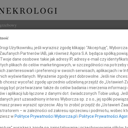
ogrzebowy
tność
Szukaj
 Kloza
ogi Użytkowniku, jeśli wyrazisz zgodę klikając "Akceptuję", Wyborcza sp
Imię i na
 Zaufanych Partnerów IAB, jak również Agora S.A. będąca spółką powi
Twoje dane osobowe takie jak adresy IP, adresy e-mail czy identyfikato
 tych plikach do celów marketingowych, w szczególności na potrzeby 
 zainteresowań i preferencji w swoich serwisach, aplikacjach i w Int
w nich wyświetlanych. Wyrażenie zgody jest dobrowolne. Jeśli nie chce
INNE NE
 lub chcesz wycofać zgodę uprzednio udzieloną przejdź do „Ustawień
Asia
gą być przetwarzane także do celów badania i mierzenia informacji
Asia 
w i aplikacji lub łączone z danymi dot. świadczonych Tobie usług. Jeś
Małgo
nych jest uzasadniony interes Wyborcza sp. z o.o., jej spółki powiąza
Z żal
 odeszła wspaniała Żona i Matka
masz prawo wyrazić sprzeciw. Aby to zrobić przejdź do „Ustawień Z
Janus
istratorem – w zależności od zakresu sprzeciwu i podmiotu, wobec któ
Janus
dziesz w
Polityce Prywatności Wyborcza.pl
i
Polityce Prywatności Agor
Wacła
W dni
ceptuję" wyrażasz zgodę na zainstalowanie i przechowywanie plików t