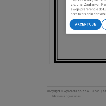
z o. o. jej Zaufanych 
swoje preferencje dot.
przetwarzania danych 
D
„Ustawienia zaawansow
AKCEPTUJĘ
My, nasi Zaufani Part
dokładnych danych geol
Przechowywanie informa
treści, badnie odbiorcó
Copyright © Wyborcza sp. z o.o.
O nas
St
Ustawienia prywatności