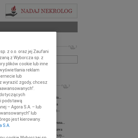
 nekrologów i wspomnień
. z o.o. oraz jej Zaufani
zwisko lub numer ogłoszenia:
ązaną z Wyborcza sp. z
ry plików cookie lub inne
wyświetlania reklam
+ szukanie zaawansowane
ernecie lub
sz wyrazić zgody, chcesz
KROLOGI
 Zaawansowanych”.
 Kułakowska
07.08.2026
Warszawa
 dotyczących
Kułakowska 8 czerwca 1984 - 9 sierpnia...
li podstawą
rzata Kościelska
07.08.2026
Warszawa
nej – Agora S.A. – lub
em żegnam prof. Małgorzatę Kościelską...
aawansowanych” lub
z Goetze
07.08.2026
Warszawa
rego jest kierowany.
z Goetze adwokat 9 lat bez Ciebie Bożenna...
a S.A.
wa Stec-Myśliwska
07.08.2026
Warszawa
u 4 sierpnia 2026 roku zmarła przeżywszy...
ypu cookie Wyborczej sp.