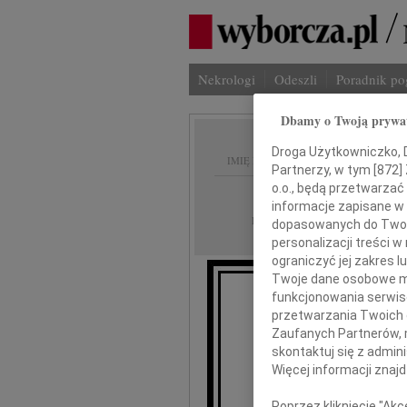
Nekrologi
Odeszli
Poradnik p
Dbamy o Twoją prywa
Droga Użytkowniczko, Dr
IMIĘ I NAZWISKO:
Partnerzy, w tym [
872
]
o.o., będą przetwarzać 
Warszawa
REGION:
informacje zapisane w
07.06.2023
DATA EMISJI:
dopasowanych do Twoich
personalizacji treści 
ograniczyć jej zakres
Twoje dane osobowe mo
funkcjonowania serwisó
przetwarzania Twoich da
Chciałb
Zaufanych Partnerów, 
skontaktuj się z admin
El
Więcej informacji znaj
za wsparc
Poprzez kliknięcie "Ak