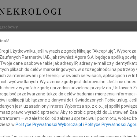
ogrzebowy
tność
Szukaj
ogi Użytkowniku, jeśli wyrazisz zgodę klikając "Akceptuję", Wyborcza sp
Imię i na
 Zaufanych Partnerów IAB, jak również Agora S.A. będąca spółką powi
Twoje dane osobowe takie jak adresy IP, adresy e-mail czy identyfikato
 tych plikach do celów marketingowych, w szczególności na potrzeby 
 zainteresowań i preferencji w swoich serwisach, aplikacjach i w Int
w nich wyświetlanych. Wyrażenie zgody jest dobrowolne. Jeśli nie chce
INNE NE
 lub chcesz wycofać zgodę uprzednio udzieloną przejdź do „Ustawień
Asia
gą być przetwarzane także do celów badania i mierzenia informacji
Asia 
w i aplikacji lub łączone z danymi dot. świadczonych Tobie usług. Jeś
Małgo
nych jest uzasadniony interes Wyborcza sp. z o.o., jej spółki powiąza
ym wyrazić głęboką wdzięczność
Z żal
masz prawo wyrazić sprzeciw. Aby to zrobić przejdź do „Ustawień Z
Janus
istratorem – w zależności od zakresu sprzeciwu i podmiotu, wobec któ
żbiecie i Marcie Świeckim
Janus
dziesz w
Polityce Prywatności Wyborcza.pl
i
Polityce Prywatności Agor
Wacła
ie, jakiego udzielały mojemu Tacie
W dni
ceptuję" wyrażasz zgodę na zainstalowanie i przechowywanie plików t