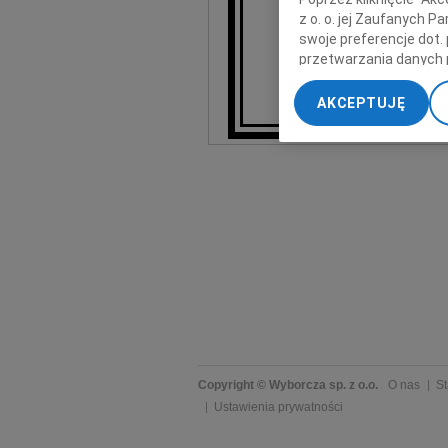
w trakcie d
z o. o. jej Zaufanych 
jakiego doznała mo
swoje preferencje dot.
przetwarzania danych 
„Ustawienia zaawansow
AKCEPTUJĘ
My, nasi Zaufani Part
dokładnych danych geol
Przechowywanie informa
treści, badnie odbiorcó
Copyright © Wyborcza sp. z o.o.
O nas
St
Ustawienia prywatności