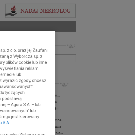
 nekrologów i wspomnień
. z o.o. oraz jej Zaufani
zwisko lub numer ogłoszenia:
ązaną z Wyborcza sp. z
ry plików cookie lub inne
wyświetlania reklam
+ szukanie zaawansowane
ernecie lub
sz wyrazić zgody, chcesz
KROLOGI
 Zaawansowanych”.
 Kułakowska
07.08.2026
Warszawa
 dotyczących
Kułakowska 8 czerwca 1984 - 9 sierpnia...
li podstawą
rzata Kościelska
07.08.2026
Warszawa
nej – Agora S.A. – lub
em żegnam prof. Małgorzatę Kościelską...
aawansowanych” lub
z Goetze
07.08.2026
Warszawa
rego jest kierowany.
z Goetze adwokat 9 lat bez Ciebie Bożenna...
a S.A.
wa Stec-Myśliwska
07.08.2026
Warszawa
u 4 sierpnia 2026 roku zmarła przeżywszy...
ypu cookie Wyborczej sp.