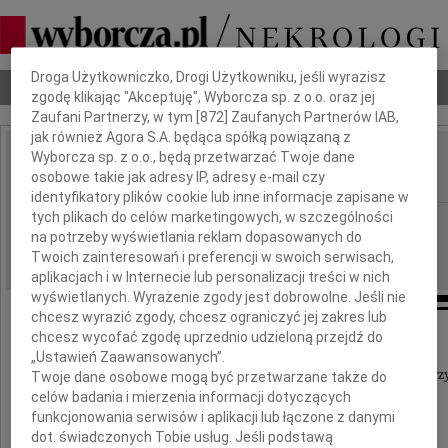
Dbamy o Twoją prywatność
Droga Użytkowniczko, Drogi Użytkowniku, jeśli wyrazisz
Nekrologi
Odeszli
Poradnik pogrzebowy
zgodę klikając "Akceptuję", Wyborcza sp. z o.o. oraz jej
Zaufani Partnerzy, w tym [
872
] Zaufanych Partnerów IAB,
jak również Agora S.A. będąca spółką powiązaną z
Wyborcza sp. z o.o., będą przetwarzać Twoje dane
Ewa Ciborska
IMIĘ I NAZWISKO:
osobowe takie jak adresy IP, adresy e-mail czy
identyfikatory plików cookie lub inne informacje zapisane w
tych plikach do celów marketingowych, w szczególności
Warszawa
REGION:
na potrzeby wyświetlania reklam dopasowanych do
19.05.2023
DATA EMISJI:
Twoich zainteresowań i preferencji w swoich serwisach,
aplikacjach i w Internecie lub personalizacji treści w nich
wyświetlanych. Wyrażenie zgody jest dobrowolne. Jeśli nie
chcesz wyrazić zgody, chcesz ograniczyć jej zakres lub
chcesz wycofać zgodę uprzednio udzieloną przejdź do
23 maja 2023 roku o godzinie12.00
„Ustawień Zaawansowanych”.
w kościele św Karola Boromeusza pożegnamy naszą Przy
Twoje dane osobowe mogą być przetwarzane także do
celów badania i mierzenia informacji dotyczących
funkcjonowania serwisów i aplikacji lub łączone z danymi
dot. świadczonych Tobie usług. Jeśli podstawą