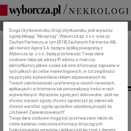
Dbamy o Twoją prywatność
Nekrologi
Odeszli
Poradnik pogrzebowy
Droga Użytkowniczko, Drogi Użytkowniku, jeśli wyrazisz
zgodę klikając "Akceptuję", Wyborcza sp. z o.o. oraz jej
Zaufani Partnerzy, w tym [
874
] Zaufanych Partnerów IAB,
Anna Grajek
jak również Agora S.A. będąca spółką powiązaną z
IMIĘ I NAZWISKO:
Wyborcza sp. z o.o., będą przetwarzać Twoje dane
osobowe takie jak adresy IP, adresy e-mail czy
Poznań
REGION:
identyfikatory plików cookie lub inne informacje zapisane w
tych plikach do celów marketingowych, w szczególności
18.05.2023
DATA EMISJI:
na potrzeby wyświetlania reklam dopasowanych do
Twoich zainteresowań i preferencji w swoich serwisach,
aplikacjach i w Internecie lub personalizacji treści w nich
wyświetlanych. Wyrażenie zgody jest dobrowolne. Jeśli nie
Z żalem przyjęliśmy wiadomość o śmierci
chcesz wyrazić zgody, chcesz ograniczyć jej zakres lub
chcesz wycofać zgodę uprzednio udzieloną przejdź do
„Ustawień Zaawansowanych”.
Pani Anny Grajek
Twoje dane osobowe mogą być przetwarzane także do
celów badania i mierzenia informacji dotyczących
funkcjonowania serwisów i aplikacji lub łączone z danymi