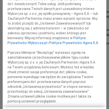
dot. świadczonych Tobie usług. Jeśli podstawą
twórczyni i wieloletniej Dyrektor
przetwarzania Twoich danych jest uzasadniony interes
Muzeum Powstańców Wielkopolskich w Lusowie
Wyborcza sp. z o.o., jej spółki powiązanej – Agora S.A. – lub
współzałożycielki tamtejszego Towarzystwa Pamię
Zaufanych Partnerów, masz prawo wyrazić sprzeciw. Aby
Generała Józefa Dowbora Muśnickiego.
to zrobić przejdź do „Ustawień Zaawansowanych” lub
skontaktuj się z administratorem – w zależności od
Była osobą niestrudzoną i ogromnie zaangażowaną w propago
zakresu sprzeciwu i podmiotu, wobec którego jest
o bohaterach naszego zwycięskiego Powstania Wielkopolskie
kierowany. Więcej informacji znajdziesz w
Polityce
Prywatności Wyborcza.pl
i
Polityce Prywatności Agora S.A.
We wdzięcznej pamięci zachowamy pasję, z jaką pielęgnowa
Naszej Wielkopolskiej Insurekcji.
Poprzez kliknięcie "Akceptuję" wyrażasz zgodę na
Cześć Jej pamięci!
zainstalowanie i przechowywanie plików typu cookie
Wyborczej sp. z o. o. jej Zaufanych Partnerów i Agora S.A.
na Twoim urządzeniu końcowym. Możesz też w każdej
chwili zmienić swoje preferencje dot. plików cookie,
ponownie wywołując narzędzie do zarządzania Twoimi
preferencjami dot. przetwarzania danych poprzez
odnośnik „Ustawienia prywatności” w stopce serwisu i
przechodząc do sekcji „Ustawienia zaawansowane”.
Słowa otuchy i wsparcia kierujemy na ręce
Zmiana ustawień plików cookie możliwa jest także za
pomocą ustawień przeglądarki.