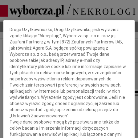
Dbamy o Twoją prywatność
Nekrologi
Odeszli
Poradnik pogrzebowy
Droga Użytkowniczko, Drogi Użytkowniku, jeśli wyrazisz
zgodę klikając "Akceptuję", Wyborcza sp. z o.o. oraz jej
Zaufani Partnerzy, w tym [
872
] Zaufanych Partnerów IAB,
jak również Agora S.A. będąca spółką powiązaną z
Andrzej Pawłowski
Wyborcza sp. z o.o., będą przetwarzać Twoje dane
IMIĘ I NAZWISKO:
osobowe takie jak adresy IP, adresy e-mail czy
identyfikatory plików cookie lub inne informacje zapisane w
Warszawa
REGION:
tych plikach do celów marketingowych, w szczególności
25.08.2010
DATA EMISJI:
na potrzeby wyświetlania reklam dopasowanych do
Twoich zainteresowań i preferencji w swoich serwisach,
aplikacjach i w Internecie lub personalizacji treści w nich
wyświetlanych. Wyrażenie zgody jest dobrowolne. Jeśli nie
chcesz wyrazić zgody, chcesz ograniczyć jej zakres lub
Z głębokim żalem zawiadamiamy,
chcesz wycofać zgodę uprzednio udzieloną przejdź do
że w dniu 23 sierpnia 2010 roku odszedł
„Ustawień Zaawansowanych”.
nasz kochany Mąż, Ojciec i Dziadek
Twoje dane osobowe mogą być przetwarzane także do
celów badania i mierzenia informacji dotyczących
funkcjonowania serwisów i aplikacji lub łączone z danymi