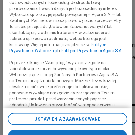
dot. świadczonych Tobie usług. Jeśli podstawą
przetwarzania Twoich danych jest uzasadniony interes
Wyborcza sp. z o.o., jej spółki powiązanej – Agora S.A. – lub
Andrzej Pawłowski
Zaufanych Partnerów, masz prawo wyrazić sprzeciw. Aby
to zrobić przejdź do „Ustawień Zaawansowanych” lub
skontaktuj się z administratorem – w zależności od
zakresu sprzeciwu i podmiotu, wobec którego jest
Nabożeństwo żałobne odbędzie się
kierowany. Więcej informacji znajdziesz w
Polityce
w dniu 27 sierpnia 2010 roku (piątek) o godzinie 1
Prywatności Wyborcza.pl
i
Polityce Prywatności Agora S.A.
w kościele pw. św. Karola Boromeusza,
po czym nastąpi odprowadzenie do grobu rodzinne
Poprzez kliknięcie "Akceptuję" wyrażasz zgodę na
zainstalowanie i przechowywanie plików typu cookie
Pogrążeni w głębokim smutku
Wyborczej sp. z o. o. jej Zaufanych Partnerów i Agora S.A.
na Twoim urządzeniu końcowym. Możesz też w każdej
chwili zmienić swoje preferencje dot. plików cookie,
żona, córki, zięciowie i wnuki
ponownie wywołując narzędzie do zarządzania Twoimi
preferencjami dot. przetwarzania danych poprzez
odnośnik „Ustawienia prywatności” w stopce serwisu i
Kondolencje
przechodząc do sekcji „Ustawienia zaawansowane”.
Zmiana ustawień plików cookie możliwa jest także za
USTAWIENIA ZAAWANSOWANE
pomocą ustawień przeglądarki.
W dniu 23 sierpnia 2010 roku zmarł po ciężkiej chorobie inż. Andrzej Pawłowski p