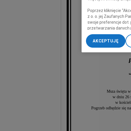
Poprzez kliknięcie "Ak
nasz k
z o. o. jej Zaufanych 
swoje preferencje dot.
przetwarzania danych 
„Ustawienia zaawansow
AKCEPTUJĘ
My, nasi Zaufani Part
dokładnych danych geol
Przechowywanie informa
treści, badnie odbiorcó
Msza święta w
w dniu 26 
w koście
Pogrzeb odbędzie się na