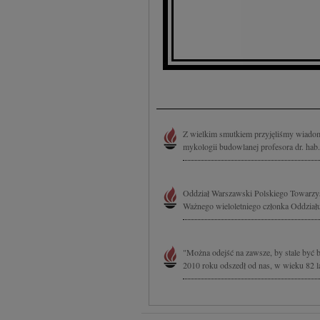
Z wielkim smutkiem przyjęliśmy wiadomo
mykologii budowlanej profesora dr. hab
Oddział Warszawski Polskiego Towarzyst
Ważnego wieloletniego członka Oddziału,
"Można odejść na zawsze, by stale być 
2010 roku odszedł od nas, w wieku 82 lat