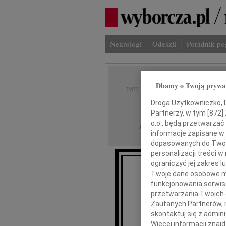
Nekrologi
Odeszli
Poradnik p
Jerzy 
Dbamy o Twoją prywa
IMIĘ I NAZWISKO:
Droga Użytkowniczko, Dr
Warszawa
Partnerzy, w tym [
872
]
REGION:
o.o., będą przetwarzać 
25.08.2010
DATA EMISJI:
informacje zapisane w
dopasowanych do Twoich
personalizacji treści 
ograniczyć jej zakres
Twoje dane osobowe mo
" Można ode
funkcjonowania serwisó
przetwarzania Twoich da
Zaufanych Partnerów, 
skontaktuj się z admin
Z
Więcej informacji znaj