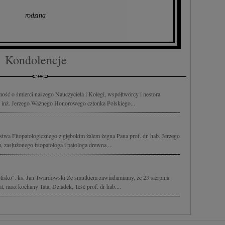
rodzina
Kondolencje
ść o śmierci naszego Nauczyciela i Kolegi, współtwórcy i nestora
. inż. Jerzego Ważnego Honorowego członka Polskiego...
wa Fitopatologicznego z głębokim żalem żegna Pana prof. dr. hab. Jerzego
 zasłużonego fitopatologa i patologa drewna,...
blisko". ks. Jan Twardowski Ze smutkiem zawiadamiamy, że 23 sierpnia
, nasz kochany Tata, Dziadek, Teść prof. dr hab....