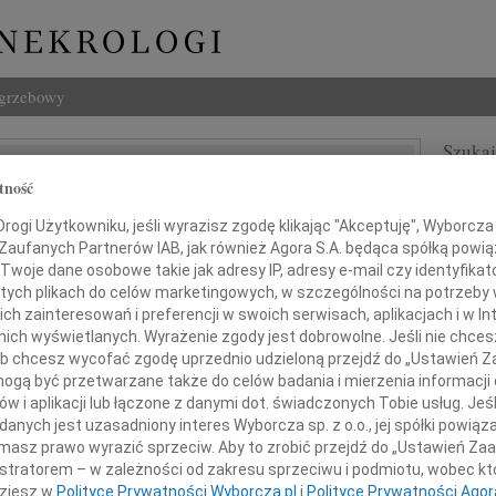
ogrzebowy
Szukaj
Ważny
tność
Imię i na
ogi Użytkowniku, jeśli wyrazisz zgodę klikając "Akceptuję", Wyborcza sp
 Zaufanych Partnerów IAB, jak również Agora S.A. będąca spółką powi
Twoje dane osobowe takie jak adresy IP, adresy e-mail czy identyfikato
 tych plikach do celów marketingowych, w szczególności na potrzeby 
INNE NE
 zainteresowań i preferencji w swoich serwisach, aplikacjach i w Int
Jerzy
w nich wyświetlanych. Wyrażenie zgody jest dobrowolne. Jeśli nie chce
W dni
 lub chcesz wycofać zgodę uprzednio udzieloną przejdź do „Ustawień
Kryst
gą być przetwarzane także do celów badania i mierzenia informacji
jść na zawsze, by być stale blisko "
Z żal
w i aplikacji lub łączone z danymi dot. świadczonych Tobie usług. Jeś
ks. Jan Twardowski
Ewa W
nych jest uzasadniony interes Wyborcza sp. z o.o., jej spółki powiąza
W dni
masz prawo wyrazić sprzeciw. Aby to zrobić przejdź do „Ustawień Z
Małgo
istratorem – w zależności od zakresu sprzeciwu i podmiotu, wobec któ
e smutkiem zawiadamiamy,
Z wie
dziesz w
Polityce Prywatności Wyborcza.pl
i
Polityce Prywatności Agor
że 23 sierpnia 2010 roku