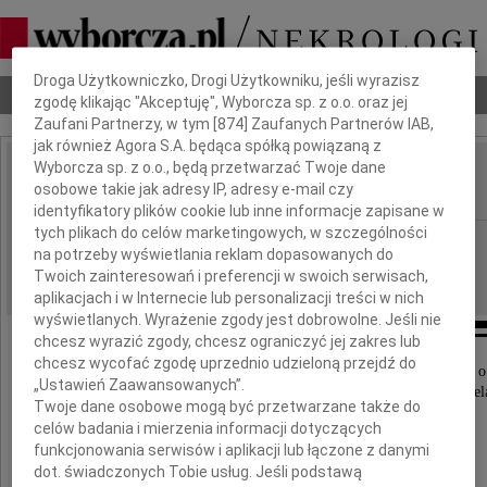
Dbamy o Twoją prywatność
Droga Użytkowniczko, Drogi Użytkowniku, jeśli wyrazisz
Nekrologi
Odeszli
Poradnik pogrzebowy
zgodę klikając "Akceptuję", Wyborcza sp. z o.o. oraz jej
Zaufani Partnerzy, w tym [
874
] Zaufanych Partnerów IAB,
jak również Agora S.A. będąca spółką powiązaną z
Wyborcza sp. z o.o., będą przetwarzać Twoje dane
Mirosław Kobieszka
osobowe takie jak adresy IP, adresy e-mail czy
IMIĘ I NAZWISKO:
identyfikatory plików cookie lub inne informacje zapisane w
tych plikach do celów marketingowych, w szczególności
Białystok
REGION:
na potrzeby wyświetlania reklam dopasowanych do
26.05.2023
DATA EMISJI:
Twoich zainteresowań i preferencji w swoich serwisach,
aplikacjach i w Internecie lub personalizacji treści w nich
wyświetlanych. Wyrażenie zgody jest dobrowolne. Jeśli nie
chcesz wyrazić zgody, chcesz ograniczyć jej zakres lub
chcesz wycofać zgodę uprzednio udzieloną przejdź do
Z głębokim smutkiem i żalem przyjęliśmy wiadomość o
„Ustawień Zaawansowanych”.
w dniu 28 kwietnia 2023 roku naszego przyjaciel
Twoje dane osobowe mogą być przetwarzane także do
celów badania i mierzenia informacji dotyczących
funkcjonowania serwisów i aplikacji lub łączone z danymi
dot. świadczonych Tobie usług. Jeśli podstawą