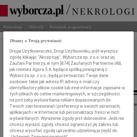
Nekrologi
Odeszli
Poradnik pogrzebowy
Dbamy o Twoją prywatność
Leonard Szymański
Droga Użytkowniczko, Drogi Użytkowniku, jeśli wyrazisz
IMIĘ I NAZWISKO:
zgodę klikając "Akceptuję", Wyborcza sp. z o.o. oraz jej
Zaufani Partnerzy, w tym [
874
] Zaufanych Partnerów IAB,
Poznań
REGION:
jak również Agora S.A. będąca spółką powiązaną z
Wyborcza sp. z o.o., będą przetwarzać Twoje dane
11.05.2023
DATA EMISJI:
osobowe takie jak adresy IP, adresy e-mail czy
identyfikatory plików cookie lub inne informacje zapisane w
tych plikach do celów marketingowych, w szczególności
na potrzeby wyświetlania reklam dopasowanych do
Z dużym smutkiem przyjąłem informację o śmier
Twoich zainteresowań i preferencji w swoich serwisach,
aplikacjach i w Internecie lub personalizacji treści w nich
wyświetlanych. Wyrażenie zgody jest dobrowolne. Jeśli nie
chcesz wyrazić zgody, chcesz ograniczyć jej zakres lub
chcesz wycofać zgodę uprzednio udzieloną przejdź do
„Ustawień Zaawansowanych”.