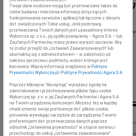
Leonarda Szymańskieg
Twoje dane osobowe mogą być przetwarzane także do
celów badania i mierzenia informacji dotyczących
funkcjonowania serwisów i aplikacji lub łączone z danymi
działacza opozycyjnego,
dot. świadczonych Tobie usług. Jeśli podstawą
współzałożyciela poznańskiej Solidarności,
przetwarzania Twoich danych jest uzasadniony interes
Posła na Sejm wybranego w pierwszych częściow
Wyborcza sp. z o.o., jej spółki powiązanej – Agora S.A. – lub
wolnych wyborach 4 czerwca 1989 r.
Zaufanych Partnerów, masz prawo wyrazić sprzeciw. Aby
to zrobić przejdź do „Ustawień Zaawansowanych” lub
Rodzinie i Przyjaciołom
skontaktuj się z administratorem – w zależności od
zakresu sprzeciwu i podmiotu, wobec którego jest
kierowany. Więcej informacji znajdziesz w
Polityce
składam wyrazy współczucia
Prywatności Wyborcza.pl
i
Polityce Prywatności Agora S.A.
Tadeusz Czajka
Poprzez kliknięcie "Akceptuję" wyrażasz zgodę na
Wójt Gminy Tarnowo Podgórne
zainstalowanie i przechowywanie plików typu cookie
Wyborczej sp. z o. o. jej Zaufanych Partnerów i Agora S.A.
na Twoim urządzeniu końcowym. Możesz też w każdej
chwili zmienić swoje preferencje dot. plików cookie,
Inne kondolencje
ponownie wywołując narzędzie do zarządzania Twoimi
preferencjami dot. przetwarzania danych poprzez
odnośnik „Ustawienia prywatności” w stopce serwisu i
przechodząc do sekcji „Ustawienia zaawansowane”.
Z głębokim żalem przyjęliśmy wiadomość o śmierci Leonarda Szymańskiego Wyrazy