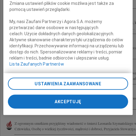
Rodzinie i Bliskim składa rodzina Meissnerów i Osińskich
Zmiana ustawień plików cookie możliwa jest także za
pomocą ustawień przeglądarki.
My, nasi Zaufani Partnerzy i Agora S.A. możemy
Ze smutkiem żegnamy Leonarda Szymańskiego działacza opozycji demokratycznej, 
przetwarzać dane osobowe w następujących
posła, osoby zasłużonej dla lokalnego życia politycznego i społecznego, człowieka...
celach:
Użycie dokładnych danych geolokalizacyjnych.
Aktywne skanowanie charakterystyki urządzenia do celów
identyfikacji. Przechowywanie informacji na urządzeniu lub
Z ogromnym żalem i smutkiem żegnamy Leonarda Szymańskiego wspaniałą, serdeczn
dostęp do nich. Spersonalizowane reklamy i treści, pomiar
pracowitość oraz wiedza były dla nas wzorem do naśladowania. Ci, którzy mieli...
reklam i treści, badnie odbiorców i ulepszanie usług.
Lista Zaufanych Partnerów
"W dobrych zawodach wystąpiłem, bieg ukończyłem, wiary ustrzegłem." / św. Paweł
odszedł od nas Leonard Szymański ukochany Mąż, wspaniały Tato i najlepszy Dziade
USTAWIENIA ZAAWANSOWANE
"Odszedłeś cicho, bez słów pożegnania. Tak jakbyś nie chciał, swym odejściem smuc
AKCEPTUJĘ
Leonard Szymański Odszedłeś A miałeś tyle planów, tyle opowieści nie...
Z ogromnym smutkiem przyjęliśmy wiadomość o śmierci Leonarda Szymańskiego ws
Człowieka, Osobę o wielkiej życzliwości, mądrości i dobroci, Przyjaciela Stowarzysz