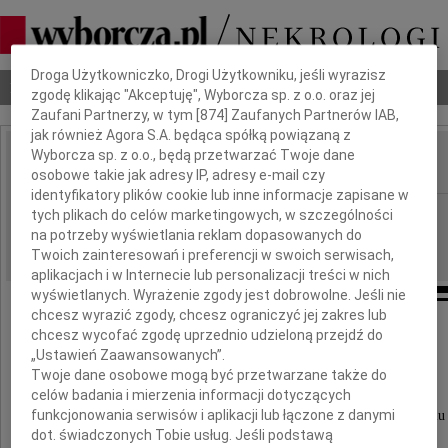
Dbamy o Twoją prywatność
Droga Użytkowniczko, Drogi Użytkowniku, jeśli wyrazisz
Nekrologi
Odeszli
Poradnik pogrzebowy
zgodę klikając "Akceptuję", Wyborcza sp. z o.o. oraz jej
Zaufani Partnerzy, w tym [
874
] Zaufanych Partnerów IAB,
jak również Agora S.A. będąca spółką powiązaną z
Wyborcza sp. z o.o., będą przetwarzać Twoje dane
osobowe takie jak adresy IP, adresy e-mail czy
IMIĘ I NAZWISKO:
identyfikatory plików cookie lub inne informacje zapisane w
GAZETA_AREA_CODE.BS, Bydgoszcz
tych plikach do celów marketingowych, w szczególności
REGION:
na potrzeby wyświetlania reklam dopasowanych do
12.05.2023
DATA EMISJI:
Twoich zainteresowań i preferencji w swoich serwisach,
aplikacjach i w Internecie lub personalizacji treści w nich
wyświetlanych. Wyrażenie zgody jest dobrowolne. Jeśli nie
chcesz wyrazić zgody, chcesz ograniczyć jej zakres lub
chcesz wycofać zgodę uprzednio udzieloną przejdź do
Pani Antoninie Szulc
„Ustawień Zaawansowanych”.
Twoje dane osobowe mogą być przetwarzane także do
celów badania i mierzenia informacji dotyczących
byłej Prezes i Członkowi Rady Nadzorczej
funkcjonowania serwisów i aplikacji lub łączone z danymi
Fabryki Cukierniczej Kopernik S.A. w Toruniu
dot. świadczonych Tobie usług. Jeśli podstawą