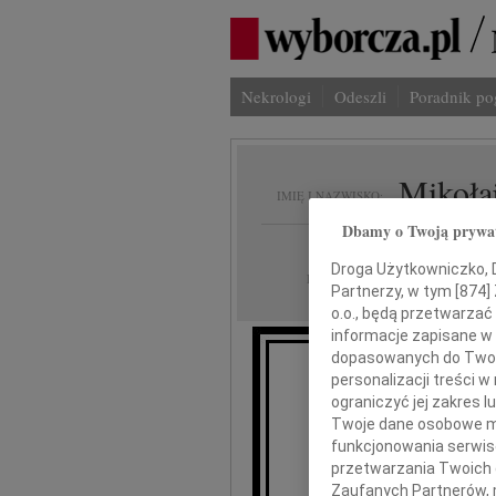
Nekrologi
Odeszli
Poradnik p
Mikołaj
IMIĘ I NAZWISKO:
Dbamy o Twoją prywa
Poznań, Wrocław
REGION:
Droga Użytkowniczko, Dr
02.05.2023
DATA EMISJI:
Partnerzy, w tym [
874
]
o.o., będą przetwarzać 
informacje zapisane w
dopasowanych do Twoich
Składamy wy
personalizacji treści 
ograniczyć jej zakres
Twoje dane osobowe mo
Rodzinie, 
funkcjonowania serwisó
przetwarzania Twoich da
Zaufanych Partnerów, 