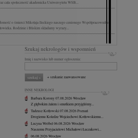
raz cała społeczność akademicka Uniwersytetu WSB...
domość o śmierci Mikołaja Ileckiego naszego cenionego Współpracownika,
złowieka. Rodzinie i Bliskim składamy wyrazy...
Szukaj nekrologów i wspomnień
Imię i nazwisko lub numer ogłoszenia:
+ szukanie zaawansowane
INNE NEKROLOGI
Barbara Korony
07.08.2026
Wrocław
Z głębokim żalem i smutkiem przyjęliśmy...
Tadeusz Kotłowski
07.08.2026
Poznań
Drogiemu Koledze Wojciechowi Kotłowskiemu...
Lucyna Wróbel
06.08.2026
Wrocław
Naszemu Przyjacielowi Michałowi Łuczakowi...
06.08.2026
Wrocław