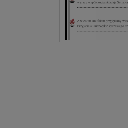
wyrazy współczucia składają Senat o
Z wielkim smutkiem przyjęliśmy wia
Przyjaciela i niezwykle życzliwego c