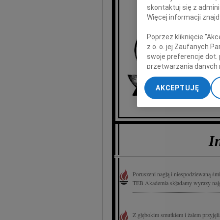
skontaktuj się z admin
Mik
Więcej informacji znaj
Poprzez kliknięcie "Ak
na
z o. o. jej Zaufanych 
Współpr
swoje preferencje dot.
przetwarzania danych 
„Ustawienia zaawansow
Władz
AKCEPTUJĘ
Uniwer
My, nasi Zaufani Part
dokładnych danych geol
Przechowywanie informa
treści, badnie odbiorcó
I
Poruszeni nagłą i niespodziewaną śm
TEB Akademia składamy wyrazy najgłę
Z głębokim smutkiem i żalem przyjęl