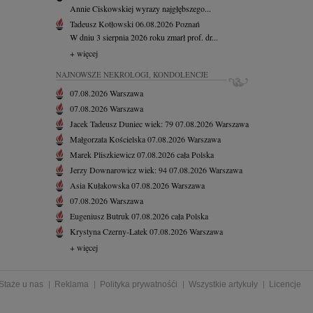
Annie Ciskowskiej wyrazy najgłębszego...
Tadeusz Kotłowski
06.08.2026
Poznań
W dniu 3 sierpnia 2026 roku zmarł prof. dr...
+ więcej
NAJNOWSZE NEKROLOGI, KONDOLENCJE
07.08.2026
Warszawa
07.08.2026
Warszawa
Jacek Tadeusz Duniec
wiek: 79
07.08.2026
Warszawa
Małgorzata Kościelska
07.08.2026
Warszawa
Marek Pliszkiewicz
07.08.2026
cała Polska
Jerzy Downarowicz
wiek: 94
07.08.2026
Warszawa
Asia Kułakowska
07.08.2026
Warszawa
07.08.2026
Warszawa
Eugeniusz Butruk
07.08.2026
cała Polska
Krystyna Czerny-Latek
07.08.2026
Warszawa
+ więcej
Staże u nas
Reklama
Polityka prywatnośći
Wszystkie artykuły
Licencje