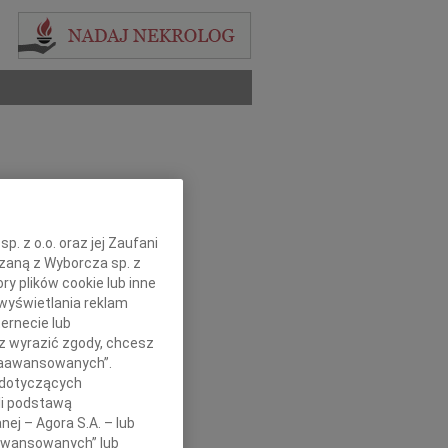
. z o.o. oraz jej Zaufani
ązaną z Wyborcza sp. z
ry plików cookie lub inne
wyświetlania reklam
ernecie lub
sz wyrazić zgody, chcesz
 Zaawansowanych”.
 dotyczących
li podstawą
nej – Agora S.A. – lub
aawansowanych” lub