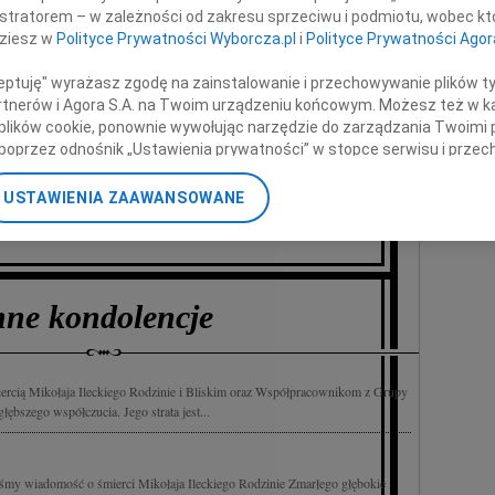
istratorem – w zależności od zakresu sprzeciwu i podmiotu, wobec któ
ołaja Ileckiego
dziesz w
Polityce Prywatności Wyborcza.pl
i
Polityce Prywatności Agor
ceptuję" wyrażasz zgodę na zainstalowanie i przechowywanie plików t
szego wieloletniego Kolegi,
Partnerów i Agora S.A. na Twoim urządzeniu końcowym. Możesz też w ka
acownika i Przyjaciela uczelni.
 plików cookie, ponownie wywołując narzędzie do zarządzania Twoimi 
poprzez odnośnik „Ustawienia prywatności” w stopce serwisu i przec
ane”. Zmiana ustawień plików cookie możliwa jest także za pomocą u
e uczelni wraz ze społecznością
USTAWIENIA ZAAWANSOWANE
sytetu WSB Merito we Wrocławiu
nerzy i Agora S.A. możemy przetwarzać dane osobowe w następującyc
okalizacyjnych. Aktywne skanowanie charakterystyki urządzenia do ce
cji na urządzeniu lub dostęp do nich. Spersonalizowane reklamy i tre
w i ulepszanie usług.
Lista Zaufanych Partnerów
nne kondolencje
iercią Mikołaja Ileckiego Rodzinie i Bliskim oraz Współpracownikom z Grupy
bszego współczucia. Jego strata jest...
iśmy wiadomość o śmierci Mikołaja Ileckiego Rodzinie Zmarłego głębokie