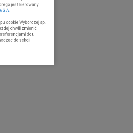
rego jest kierowany.
a S.A.
ypu cookie Wyborczej sp.
żdej chwili zmienić
preferencjami dot.
hodząc do sekcji
stawień przeglądarki.
h celach:
Użycie
lów identyfikacji.
ści, pomiar reklam i