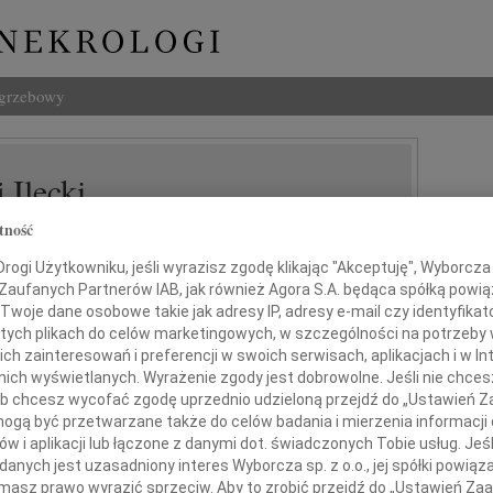
ogrzebowy
 Ilecki
tność
ogi Użytkowniku, jeśli wyrazisz zgodę klikając "Akceptuję", Wyborcza sp
 Zaufanych Partnerów IAB, jak również Agora S.A. będąca spółką powi
Twoje dane osobowe takie jak adresy IP, adresy e-mail czy identyfikato
 tych plikach do celów marketingowych, w szczególności na potrzeby 
 zainteresowań i preferencji w swoich serwisach, aplikacjach i w Int
razy głębokiego współczucia i żalu
w nich wyświetlanych. Wyrażenie zgody jest dobrowolne. Jeśli nie chce
 lub chcesz wycofać zgodę uprzednio udzieloną przejdź do „Ustawień
gą być przetwarzane także do celów badania i mierzenia informacji
Bliskim i Współpracownikom
w i aplikacji lub łączone z danymi dot. świadczonych Tobie usług. Jeś
nych jest uzasadniony interes Wyborcza sp. z o.o., jej spółki powiąza
masz prawo wyrazić sprzeciw. Aby to zrobić przejdź do „Ustawień Z