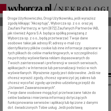
Dbamy o Twoją prywatność
Droga Użytkowniczko, Drogi Użytkowniku, jeśli wyrazisz
Nekrologi
Odeszli
Poradnik pogrzebowy
zgodę klikając "Akceptuję", Wyborcza sp. z o.o. oraz jej
Zaufani Partnerzy, w tym [
872
] Zaufanych Partnerów IAB,
jak również Agora S.A. będąca spółką powiązaną z
Wyborcza sp. z o.o., będą przetwarzać Twoje dane
Mikołąj Ilecki
osobowe takie jak adresy IP, adresy e-mail czy
IMIĘ I NAZWISKO:
identyfikatory plików cookie lub inne informacje zapisane w
tych plikach do celów marketingowych, w szczególności
Poznań
REGION:
na potrzeby wyświetlania reklam dopasowanych do
02.05.2023
DATA EMISJI:
Twoich zainteresowań i preferencji w swoich serwisach,
aplikacjach i w Internecie lub personalizacji treści w nich
wyświetlanych. Wyrażenie zgody jest dobrowolne. Jeśli nie
chcesz wyrazić zgody, chcesz ograniczyć jej zakres lub
chcesz wycofać zgodę uprzednio udzieloną przejdź do
Z głębokim żalem przyjęliśmy wiadomość o śmier
„Ustawień Zaawansowanych”.
Twoje dane osobowe mogą być przetwarzane także do
Pana
celów badania i mierzenia informacji dotyczących
funkcjonowania serwisów i aplikacji lub łączone z danymi
Mikołaja Ileckiego
dot. świadczonych Tobie usług. Jeśli podstawą