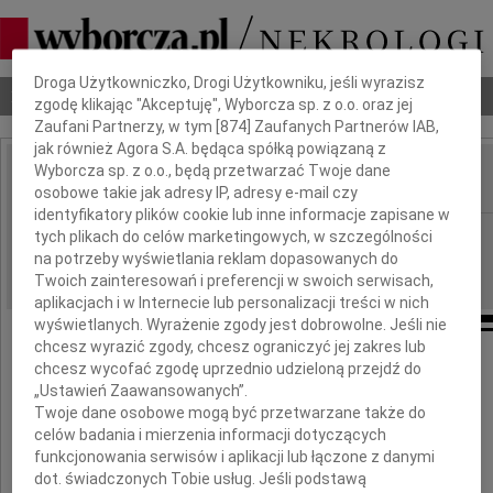
Dbamy o Twoją prywatność
Droga Użytkowniczko, Drogi Użytkowniku, jeśli wyrazisz
Nekrologi
Odeszli
Poradnik pogrzebowy
zgodę klikając "Akceptuję", Wyborcza sp. z o.o. oraz jej
Zaufani Partnerzy, w tym [
874
] Zaufanych Partnerów IAB,
jak również Agora S.A. będąca spółką powiązaną z
Wyborcza sp. z o.o., będą przetwarzać Twoje dane
osobowe takie jak adresy IP, adresy e-mail czy
IMIĘ I NAZWISKO:
identyfikatory plików cookie lub inne informacje zapisane w
Bydgoszcz
tych plikach do celów marketingowych, w szczególności
REGION:
na potrzeby wyświetlania reklam dopasowanych do
28.04.2023
DATA EMISJI:
Twoich zainteresowań i preferencji w swoich serwisach,
aplikacjach i w Internecie lub personalizacji treści w nich
wyświetlanych. Wyrażenie zgody jest dobrowolne. Jeśli nie
chcesz wyrazić zgody, chcesz ograniczyć jej zakres lub
Koleżance
chcesz wycofać zgodę uprzednio udzieloną przejdź do
„Ustawień Zaawansowanych”.
Twoje dane osobowe mogą być przetwarzane także do
Ewie Śrutek
celów badania i mierzenia informacji dotyczących
funkcjonowania serwisów i aplikacji lub łączone z danymi
wyrazy współczucia z powodu śmierci
dot. świadczonych Tobie usług. Jeśli podstawą