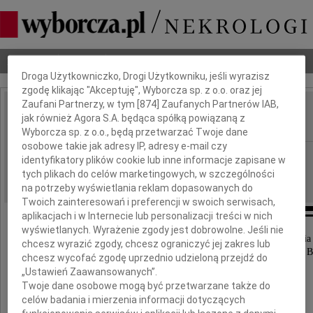
Dbamy o Twoją prywatność
Nekrologi
Odeszli
Poradnik pogrzebowy
Droga Użytkowniczko, Drogi Użytkowniku, jeśli wyrazisz
zgodę klikając "Akceptuję", Wyborcza sp. z o.o. oraz jej
Zaufani Partnerzy, w tym [
874
] Zaufanych Partnerów IAB,
Andrzej Kalisz
jak również Agora S.A. będąca spółką powiązaną z
IMIĘ I NAZWISKO:
Wyborcza sp. z o.o., będą przetwarzać Twoje dane
osobowe takie jak adresy IP, adresy e-mail czy
Warszawa
REGION:
identyfikatory plików cookie lub inne informacje zapisane w
25.08.2010
tych plikach do celów marketingowych, w szczególności
DATA EMISJI:
na potrzeby wyświetlania reklam dopasowanych do
Twoich zainteresowań i preferencji w swoich serwisach,
aplikacjach i w Internecie lub personalizacji treści w nich
wyświetlanych. Wyrażenie zgody jest dobrowolne. Jeśli nie
Z głębokim smutkiem zawiadamiam, że w dniu 22 sierpnia
chcesz wyrazić zgody, chcesz ograniczyć jej zakres lub
po długiej i ciężkiej chorobie zmarł mój kochany B
chcesz wycofać zgodę uprzednio udzieloną przejdź do
„Ustawień Zaawansowanych”.
Twoje dane osobowe mogą być przetwarzane także do
celów badania i mierzenia informacji dotyczących