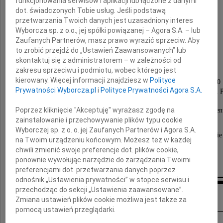
funkcjonowania serwisów i aplikacji lub łączone z danymi
dot. świadczonych Tobie usług. Jeśli podstawą
przetwarzania Twoich danych jest uzasadniony interes
Andrzej Kalisz
Wyborcza sp. z o.o., jej spółki powiązanej – Agora S.A. – lub
Zaufanych Partnerów, masz prawo wyrazić sprzeciw. Aby
to zrobić przejdź do „Ustawień Zaawansowanych” lub
skontaktuj się z administratorem – w zależności od
zakresu sprzeciwu i podmiotu, wobec którego jest
Msza żałobna zostanie odprawiona
kierowany. Więcej informacji znajdziesz w
Polityce
w dniu 27 sierpnia 2010 roku o godzinie 13.30
Prywatności Wyborcza.pl
i
Polityce Prywatności Agora S.A.
w kościele pw. św. Ignacego na Cmentarzu Komunalnym 
w Warszawie przy ul. Wóycickiego 14,
Poprzez kliknięcie "Akceptuję" wyrażasz zgodę na
po czym nastąpi wyprowadzenie na miejscowy cment
zainstalowanie i przechowywanie plików typu cookie
Wyborczej sp. z o. o. jej Zaufanych Partnerów i Agora S.A.
Wszystkich życzliwych Jego pamięci proszę o wspomnienie
na Twoim urządzeniu końcowym. Możesz też w każdej
chwili zmienić swoje preferencje dot. plików cookie,
siostra Ewa
ponownie wywołując narzędzie do zarządzania Twoimi
preferencjami dot. przetwarzania danych poprzez
odnośnik „Ustawienia prywatności” w stopce serwisu i
przechodząc do sekcji „Ustawienia zaawansowane”.
Kondolencje
Zmiana ustawień plików cookie możliwa jest także za
pomocą ustawień przeglądarki.