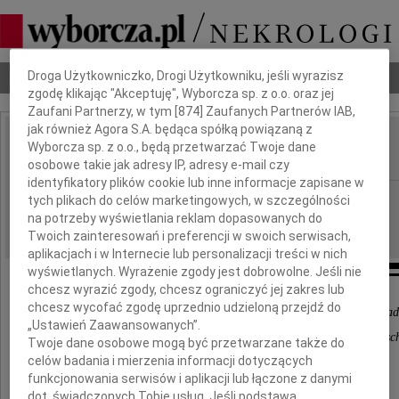
Dbamy o Twoją prywatność
Droga Użytkowniczko, Drogi Użytkowniku, jeśli wyrazisz
Nekrologi
Odeszli
Poradnik pogrzebowy
zgodę klikając "Akceptuję", Wyborcza sp. z o.o. oraz jej
Zaufani Partnerzy, w tym [
874
] Zaufanych Partnerów IAB,
jak również Agora S.A. będąca spółką powiązaną z
Violetta Ciężka
Wyborcza sp. z o.o., będą przetwarzać Twoje dane
IMIĘ I NAZWISKO:
osobowe takie jak adresy IP, adresy e-mail czy
identyfikatory plików cookie lub inne informacje zapisane w
Poznań
REGION:
tych plikach do celów marketingowych, w szczególności
na potrzeby wyświetlania reklam dopasowanych do
26.04.2023
DATA EMISJI:
Twoich zainteresowań i preferencji w swoich serwisach,
aplikacjach i w Internecie lub personalizacji treści w nich
wyświetlanych. Wyrażenie zgody jest dobrowolne. Jeśli nie
chcesz wyrazić zgody, chcesz ograniczyć jej zakres lub
chcesz wycofać zgodę uprzednio udzieloną przejdź do
"W momencie śmierci bliskiego uderza człowieka świa
„Ustawień Zaawansowanych”.
niczym nie dającej się zapełnić pustki" ks. Józef Tisc
Twoje dane osobowe mogą być przetwarzane także do
celów badania i mierzenia informacji dotyczących
Z ogromnym smutkiem żegnamy
funkcjonowania serwisów i aplikacji lub łączone z danymi
dot. świadczonych Tobie usług. Jeśli podstawą