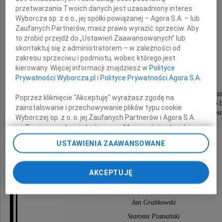
przetwarzania Twoich danych jest uzasadniony interes
Wyborcza sp. z o.o., jej spółki powiązanej – Agora S.A. – lub
Zaufanych Partnerów, masz prawo wyrazić sprzeciw. Aby
to zrobić przejdź do „Ustawień Zaawansowanych” lub
skontaktuj się z administratorem – w zależności od
zakresu sprzeciwu i podmiotu, wobec którego jest
Violettę Ciężką
kierowany. Więcej informacji znajdziesz w
Polityce
Prywatności Wyborcza.pl
i
Polityce Prywatności Agora S.A.
wieloletnią pracownicę Wydziału Administracji Architektonic
Poprzez kliknięcie "Akceptuję" wyrażasz zgodę na
Starostwa Powiatowego w Poznaniu. Będzie nam bardzo 
zainstalowanie i przechowywanie plików typu cookie
jej życzliwego uśmiechu, otwartości oraz ciepła, jakim e
Wyborczej sp. z o. o. jej Zaufanych Partnerów i Agora S.A.
na Twoim urządzeniu końcowym. Możesz też w każdej
Wyrazy głębokiego współczucia
chwili zmienić swoje preferencje dot. plików cookie,
USTAWIENIA ZAAWANSOWANE
ponownie wywołując narzędzie do zarządzania Twoimi
Rodzinie i Bliskim
preferencjami dot. przetwarzania danych poprzez
odnośnik „Ustawienia prywatności” w stopce serwisu i
AKCEPTUJĘ
przechodząc do sekcji „Ustawienia zaawansowane”.
przekazuje
Zmiana ustawień plików cookie możliwa jest także za
pomocą ustawień przeglądarki.
Jan Grabkowski
My, nasi Zaufani Partnerzy i Agora S.A. możemy
Starosta Poznański