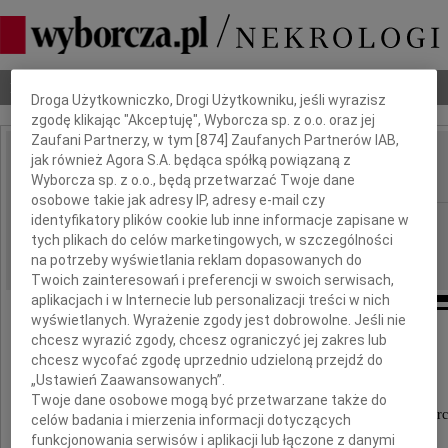
Dbamy o Twoją prywatność
Nekrologi
Odeszli
Poradnik pogrzebowy
Droga Użytkowniczko, Drogi Użytkowniku, jeśli wyrazisz
zgodę klikając "Akceptuję", Wyborcza sp. z o.o. oraz jej
Zaufani Partnerzy, w tym [
874
] Zaufanych Partnerów IAB,
jak również Agora S.A. będąca spółką powiązaną z
Daniel Olejnik
IMIĘ I NAZWISKO:
Wyborcza sp. z o.o., będą przetwarzać Twoje dane
osobowe takie jak adresy IP, adresy e-mail czy
identyfikatory plików cookie lub inne informacje zapisane w
Katowice
REGION:
tych plikach do celów marketingowych, w szczególności
25.04.2023
DATA EMISJI:
na potrzeby wyświetlania reklam dopasowanych do
Twoich zainteresowań i preferencji w swoich serwisach,
aplikacjach i w Internecie lub personalizacji treści w nich
wyświetlanych. Wyrażenie zgody jest dobrowolne. Jeśli nie
chcesz wyrazić zgody, chcesz ograniczyć jej zakres lub
Rodzinie oraz Bliskim
chcesz wycofać zgodę uprzednio udzieloną przejdź do
„Ustawień Zaawansowanych”.
Twoje dane osobowe mogą być przetwarzane także do
wyrazy głębokiego współczucia z powodu śmierc
celów badania i mierzenia informacji dotyczących
funkcjonowania serwisów i aplikacji lub łączone z danymi
ukochanego Syna, Ojca, Męża oraz Brata