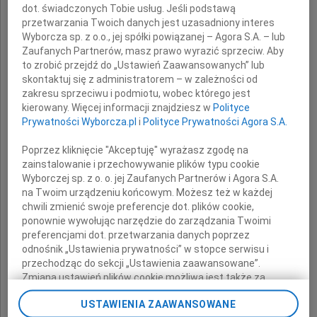
dot. świadczonych Tobie usług. Jeśli podstawą
przetwarzania Twoich danych jest uzasadniony interes
Pana
Wyborcza sp. z o.o., jej spółki powiązanej – Agora S.A. – lub
Zaufanych Partnerów, masz prawo wyrazić sprzeciw. Aby
to zrobić przejdź do „Ustawień Zaawansowanych” lub
skontaktuj się z administratorem – w zależności od
Daniela Olejnika
zakresu sprzeciwu i podmiotu, wobec którego jest
kierowany. Więcej informacji znajdziesz w
Polityce
Prywatności Wyborcza.pl
i
Polityce Prywatności Agora S.A.
Wiceprezesa Grupy Delta Trans
Poprzez kliknięcie "Akceptuję" wyrażasz zgodę na
zainstalowanie i przechowywanie plików typu cookie
Wyborczej sp. z o. o. jej Zaufanych Partnerów i Agora S.A.
na Twoim urządzeniu końcowym. Możesz też w każdej
chwili zmienić swoje preferencje dot. plików cookie,
ponownie wywołując narzędzie do zarządzania Twoimi
preferencjami dot. przetwarzania danych poprzez
odnośnik „Ustawienia prywatności” w stopce serwisu i
przechodząc do sekcji „Ustawienia zaawansowane”.
składają
Zmiana ustawień plików cookie możliwa jest także za
pomocą ustawień przeglądarki.
USTAWIENIA ZAAWANSOWANE
współpracownicy