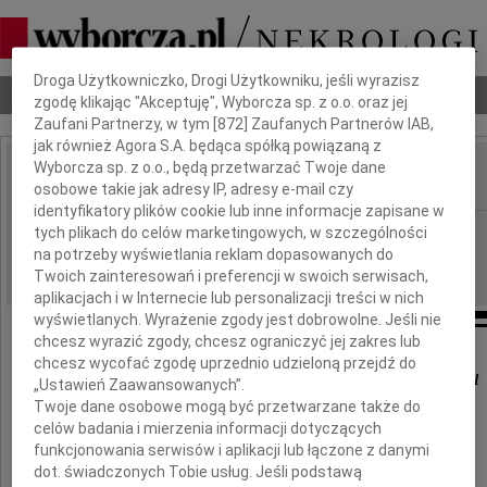
Dbamy o Twoją prywatność
Droga Użytkowniczko, Drogi Użytkowniku, jeśli wyrazisz
Nekrologi
Odeszli
Poradnik pogrzebowy
zgodę klikając "Akceptuję", Wyborcza sp. z o.o. oraz jej
Zaufani Partnerzy, w tym [
872
] Zaufanych Partnerów IAB,
jak również Agora S.A. będąca spółką powiązaną z
Wyborcza sp. z o.o., będą przetwarzać Twoje dane
osobowe takie jak adresy IP, adresy e-mail czy
IMIĘ I NAZWISKO:
identyfikatory plików cookie lub inne informacje zapisane w
Poznań
tych plikach do celów marketingowych, w szczególności
REGION:
na potrzeby wyświetlania reklam dopasowanych do
26.04.2023
DATA EMISJI:
Twoich zainteresowań i preferencji w swoich serwisach,
aplikacjach i w Internecie lub personalizacji treści w nich
wyświetlanych. Wyrażenie zgody jest dobrowolne. Jeśli nie
chcesz wyrazić zgody, chcesz ograniczyć jej zakres lub
chcesz wycofać zgodę uprzednio udzieloną przejdź do
Krzysztofowi Niciejewskiemu
„Ustawień Zaawansowanych”.
Twoje dane osobowe mogą być przetwarzane także do
celów badania i mierzenia informacji dotyczących
wyrazy głębokiego współczucia
funkcjonowania serwisów i aplikacji lub łączone z danymi
w powodu śmieci
dot. świadczonych Tobie usług. Jeśli podstawą