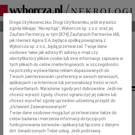
Dbamy o Twoją prywatność
Droga Użytkowniczko, Drogi Użytkowniku, jeśli wyrazisz
Nekrologi
Odeszli
Poradnik pogrzebowy
zgodę klikając "Akceptuję", Wyborcza sp. z o.o. oraz jej
Zaufani Partnerzy, w tym [
874
] Zaufanych Partnerów IAB,
jak również Agora S.A. będąca spółką powiązaną z
Wyborcza sp. z o.o., będą przetwarzać Twoje dane
osobowe takie jak adresy IP, adresy e-mail czy
IMIĘ I NAZWISKO:
identyfikatory plików cookie lub inne informacje zapisane w
Warszawa
tych plikach do celów marketingowych, w szczególności
REGION:
na potrzeby wyświetlania reklam dopasowanych do
21.04.2023
DATA EMISJI:
Twoich zainteresowań i preferencji w swoich serwisach,
aplikacjach i w Internecie lub personalizacji treści w nich
wyświetlanych. Wyrażenie zgody jest dobrowolne. Jeśli nie
chcesz wyrazić zgody, chcesz ograniczyć jej zakres lub
Z głębokim smutkiem żegnamy
chcesz wycofać zgodę uprzednio udzieloną przejdź do
„Ustawień Zaawansowanych”.
Prof. dr hab.
Twoje dane osobowe mogą być przetwarzane także do
celów badania i mierzenia informacji dotyczących
Zsolta Kissa
funkcjonowania serwisów i aplikacji lub łączone z danymi
dot. świadczonych Tobie usług. Jeśli podstawą