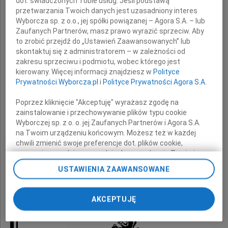
dot. świadczonych Tobie usług. Jeśli podstawą
przetwarzania Twoich danych jest uzasadniony interes
Wyborcza sp. z o.o., jej spółki powiązanej – Agora S.A. – lub
wyrazy głębokiego współczucia
Zaufanych Partnerów, masz prawo wyrazić sprzeciw. Aby
to zrobić przejdź do „Ustawień Zaawansowanych” lub
z powodu śmierci
skontaktuj się z administratorem – w zależności od
zakresu sprzeciwu i podmiotu, wobec którego jest
kierowany. Więcej informacji znajdziesz w
Polityce
Prywatności Wyborcza.pl
i
Polityce Prywatności Agora S.A.
Taty
Poprzez kliknięcie "Akceptuję" wyrażasz zgodę na
zainstalowanie i przechowywanie plików typu cookie
Wyborczej sp. z o. o. jej Zaufanych Partnerów i Agora S.A.
na Twoim urządzeniu końcowym. Możesz też w każdej
składają
chwili zmienić swoje preferencje dot. plików cookie,
ponownie wywołując narzędzie do zarządzania Twoimi
preferencjami dot. przetwarzania danych poprzez
USTAWIENIA ZAAWANSOWANE
Burmistrz i Zarząd
odnośnik „Ustawienia prywatności” w stopce serwisu i
Dzielnicy Bielany m.st. Warszawy
przechodząc do sekcji „Ustawienia zaawansowane”.
Zmiana ustawień plików cookie możliwa jest także za
AKCEPTUJĘ
pomocą ustawień przeglądarki.
My, nasi Zaufani Partnerzy i Agora S.A. możemy