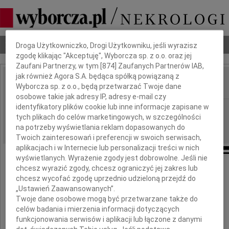
Dbamy o Twoją prywatność
Nekrologi
Odeszli
Poradnik pogrzebowy
Droga Użytkowniczko, Drogi Użytkowniku, jeśli wyrazisz
zgodę klikając "Akceptuję", Wyborcza sp. z o.o. oraz jej
Zaufani Partnerzy, w tym [
874
] Zaufanych Partnerów IAB,
jak również Agora S.A. będąca spółką powiązaną z
Wyborcza sp. z o.o., będą przetwarzać Twoje dane
IMIĘ I NAZWISKO:
osobowe takie jak adresy IP, adresy e-mail czy
identyfikatory plików cookie lub inne informacje zapisane w
Warszawa
REGION:
tych plikach do celów marketingowych, w szczególności
03.10.2009
DATA EMISJI:
na potrzeby wyświetlania reklam dopasowanych do
Twoich zainteresowań i preferencji w swoich serwisach,
aplikacjach i w Internecie lub personalizacji treści w nich
wyświetlanych. Wyrażenie zgody jest dobrowolne. Jeśli nie
chcesz wyrazić zgody, chcesz ograniczyć jej zakres lub
chcesz wycofać zgodę uprzednio udzieloną przejdź do
Pani
„Ustawień Zaawansowanych”.
Twoje dane osobowe mogą być przetwarzane także do
celów badania i mierzenia informacji dotyczących
Alinie Tomaszewskiej
funkcjonowania serwisów i aplikacji lub łączone z danymi