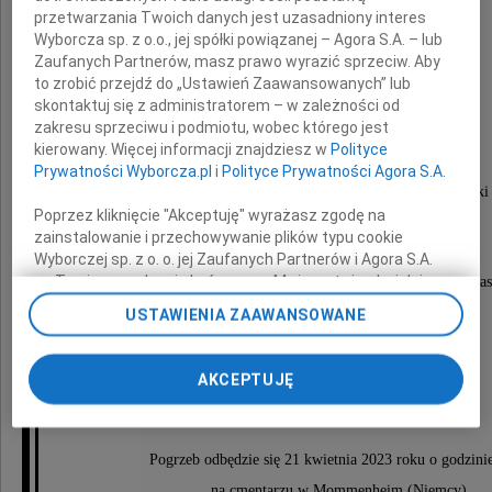
przetwarzania Twoich danych jest uzasadniony interes
Wyborcza sp. z o.o., jej spółki powiązanej – Agora S.A. – lub
Zaufanych Partnerów, masz prawo wyrazić sprzeciw. Aby
Andrzej Żukowski
to zrobić przejdź do „Ustawień Zaawansowanych” lub
skontaktuj się z administratorem – w zależności od
zakresu sprzeciwu i podmiotu, wobec którego jest
kierowany. Więcej informacji znajdziesz w
Polityce
absolwent LO w Tomaszowie Lubelskim
Prywatności Wyborcza.pl
i
Polityce Prywatności Agora S.A.
oraz Wydziału Samochodów i Maszyn Roboczych Politechniki 
Poprzez kliknięcie "Akceptuję" wyrażasz zgodę na
pracownik bielskiej FSM oraz Opla i Delphi.
zainstalowanie i przechowywanie plików typu cookie
Wyborczej sp. z o. o. jej Zaufanych Partnerów i Agora S.A.
na Twoim urządzeniu końcowym. Możesz też w każdej
Pasjonat motoryzacji, górskich wędrówek i muzyki klas
chwili zmienić swoje preferencje dot. plików cookie,
USTAWIENIA ZAAWANSOWANE
ponownie wywołując narzędzie do zarządzania Twoimi
Pogrążona w żałobie
preferencjami dot. przetwarzania danych poprzez
odnośnik „Ustawienia prywatności” w stopce serwisu i
AKCEPTUJĘ
przechodząc do sekcji „Ustawienia zaawansowane”.
Rodzina
Zmiana ustawień plików cookie możliwa jest także za
pomocą ustawień przeglądarki.
Pogrzeb odbędzie się 21 kwietnia 2023 roku o godzini
My, nasi Zaufani Partnerzy i Agora S.A. możemy
na cmentarzu w Mommenheim (Niemcy).