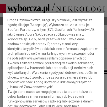
Dbamy o Twoją prywatność
Droga Użytkowniczko, Drogi Użytkowniku, jeśli wyrazisz
Nekrologi
Odeszli
Poradnik pogrzebowy
zgodę klikając "Akceptuję", Wyborcza sp. z o.o. oraz jej
Zaufani Partnerzy, w tym [
872
] Zaufanych Partnerów IAB,
jak również Agora S.A. będąca spółką powiązaną z
Andrzej Żukowski
Wyborcza sp. z o.o., będą przetwarzać Twoje dane
IMIĘ I NAZWISKO:
osobowe takie jak adresy IP, adresy e-mail czy
identyfikatory plików cookie lub inne informacje zapisane w
Lublin
REGION:
tych plikach do celów marketingowych, w szczególności
na potrzeby wyświetlania reklam dopasowanych do
21.04.2023
DATA EMISJI:
Twoich zainteresowań i preferencji w swoich serwisach,
aplikacjach i w Internecie lub personalizacji treści w nich
wyświetlanych. Wyrażenie zgody jest dobrowolne. Jeśli nie
chcesz wyrazić zgody, chcesz ograniczyć jej zakres lub
chcesz wycofać zgodę uprzednio udzieloną przejdź do
„Ustawień Zaawansowanych”.
2 kwietnia w wieku 69 lat odszedł
Twoje dane osobowe mogą być przetwarzane także do
celów badania i mierzenia informacji dotyczących
funkcjonowania serwisów i aplikacji lub łączone z danymi
dot. świadczonych Tobie usług. Jeśli podstawą