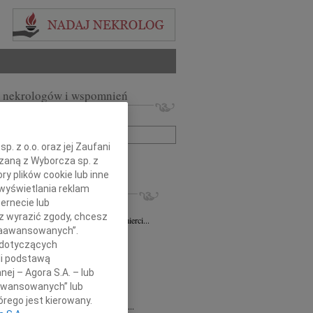
 nekrologów i wspomnień
zwisko lub numer ogłoszenia:
. z o.o. oraz jej Zaufani
+ szukanie zaawansowane
ązaną z Wyborcza sp. z
ry plików cookie lub inne
KROLOGI
wyświetlania reklam
ernecie lub
sz Gapiński
03.08.2026
Łódź
sz wyrazić zgody, chcesz
ym żalem przyjęliśmy wiadomość o śmierci...
 Zaawansowanych”.
7.2026
Łódź
 dotyczących
y głębokiego współczucia dla...
li podstawą
7.2026
Łódź
nej – Agora S.A. – lub
y współczucia Pani Janinie...
aawansowanych” lub
7.2026
Łódź
rego jest kierowany.
Joannie Nowińskiej wyrazy głębokiego...