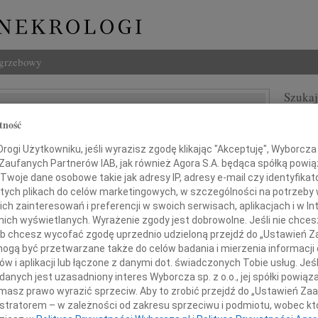
ogrzebowy
Szukaj
Binkowski
Imię i na
tność
ogi Użytkowniku, jeśli wyrazisz zgodę klikając "Akceptuję", Wyborcza sp
 Zaufanych Partnerów IAB, jak również Agora S.A. będąca spółką powi
Twoje dane osobowe takie jak adresy IP, adresy e-mail czy identyfikato
INNE NE
 tych plikach do celów marketingowych, w szczególności na potrzeby 
 zainteresowań i preferencji w swoich serwisach, aplikacjach i w Int
Tadeu
w nich wyświetlanych. Wyrażenie zgody jest dobrowolne. Jeśli nie chce
Z duż
 lub chcesz wycofać zgodę uprzednio udzieloną przejdź do „Ustawień
31.0
Z głębokim żalem
gą być przetwarzane także do celów badania i mierzenia informacji
Wyraz
 poczuciem ogromnej straty
w i aplikacji lub łączone z danymi dot. świadczonych Tobie usług. Jeś
29.0
my wiadomość o tragicznej śmierci
nych jest uzasadniony interes Wyborcza sp. z o.o., jej spółki powiąza
Wyraz
masz prawo wyrazić sprzeciw. Aby to zrobić przejdź do „Ustawień Z
27.0
istratorem – w zależności od zakresu sprzeciwu i podmiotu, wobec któ
Pani 