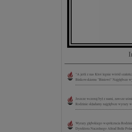
I
"A jeśli z nas Ktoś legnie wśród szaleń
Binkowskiemu "Biniowi" Najgłębsze wyr
Jeszcze wczoraj był z nami, zawsze uśm
Rodzinie składamy najgłębsze wyrazy ws
Wyrazy głębokiego współczucia Rodzinie
Dyrektora Naczelnego Altrad Belle Polan