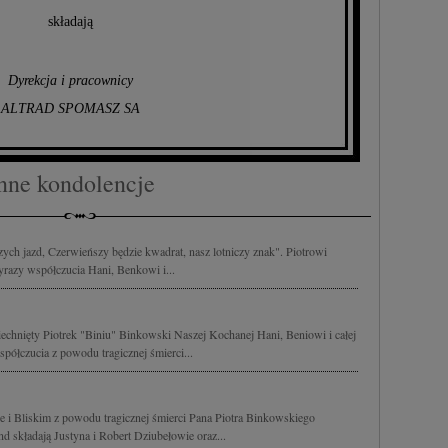
składają
Dyrekcja i pracownicy
ALTRAD SPOMASZ SA
nne kondolencje
czych jazd, Czerwieńszy będzie kwadrat, nasz lotniczy znak". Piotrowi
azy współczucia Hani, Benkowi i...
iechnięty Piotrek "Biniu" Binkowski Naszej Kochanej Hani, Beniowi i całej
półczucia z powodu tragicznej śmierci...
 i Bliskim z powodu tragicznej śmierci Pana Piotra Binkowskiego
d składają Justyna i Robert Dziubełowie oraz...