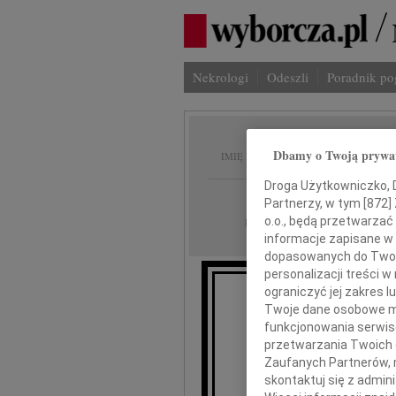
Nekrologi
Odeszli
Poradnik p
Piotr 
Dbamy o Twoją prywa
IMIĘ I NAZWISKO:
Droga Użytkowniczko, Dr
Łódź
REGION:
Partnerzy, w tym [
872
]
25.08.2010
o.o., będą przetwarzać 
DATA EMISJI:
informacje zapisane w
dopasowanych do Twoich
personalizacji treści 
ograniczyć jej zakres
Twoje dane osobowe mo
i
funkcjonowania serwisó
przyjęliś
przetwarzania Twoich da
Zaufanych Partnerów, 
skontaktuj się z admin