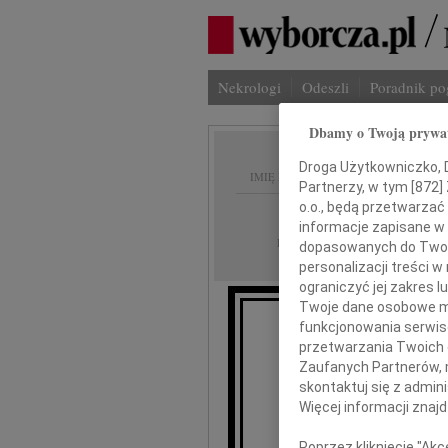
Nekrologi
Odeszli
Poradnik p
Dbamy o Twoją prywa
Droga Użytkowniczko, Dr
IMIĘ I NAZWISKO:
Partnerzy, w tym [
872
]
o.o., będą przetwarzać 
GAZETA_AREA_C
REGION:
informacje zapisane w
13.04.2023
DATA EMISJI:
dopasowanych do Twoich
personalizacji treści 
ograniczyć jej zakres
Twoje dane osobowe mo
funkcjonowania serwisó
Wyraz
przetwarzania Twoich da
Zaufanych Partnerów, 
skontaktuj się z admin
Więcej informacji znaj
Kr
Poprzez kliknięcie "Ak