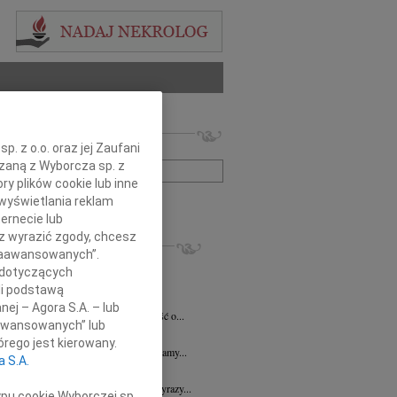
 nekrologów i wspomnień
. z o.o. oraz jej Zaufani
zwisko lub numer ogłoszenia:
ązaną z Wyborcza sp. z
ry plików cookie lub inne
wyświetlania reklam
+ szukanie zaawansowane
ernecie lub
sz wyrazić zgody, chcesz
KROLOGI
 Zaawansowanych”.
7.2026
Płock
 dotyczących
y głębokiego współczucia dla Pani...
li podstawą
y Fijałkowski
03.07.2026
Warszawa
nej – Agora S.A. – lub
bokim smutkiem przyjęliśmy wiadomość o...
aawansowanych” lub
6.2026
Płock
rego jest kierowany.
j Koleżance Julicie Kalinowskiej składamy...
a S.A.
6.2026
Płock
j Koleżance Wioletcie Czajkowskiej wyrazy...
ypu cookie Wyborczej sp.