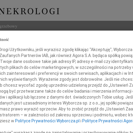
ogrzebowy
tność
Szukaj
ogi Użytkowniku, jeśli wyrazisz zgodę klikając "Akceptuję", Wyborcza sp
Imię i na
 Zaufanych Partnerów IAB, jak również Agora S.A. będąca spółką powi
Twoje dane osobowe takie jak adresy IP, adresy e-mail czy identyfikato
ODE.R5, Płock
 tych plikach do celów marketingowych, w szczególności na potrzeby 
 zainteresowań i preferencji w swoich serwisach, aplikacjach i w Int
w nich wyświetlanych. Wyrażenie zgody jest dobrowolne. Jeśli nie chce
INNE NE
 lub chcesz wycofać zgodę uprzednio udzieloną przejdź do „Ustawień
16.0
gą być przetwarzane także do celów badania i mierzenia informacji
Wyraz
w i aplikacji lub łączone z danymi dot. świadczonych Tobie usług. Jeś
Cezar
y głębokiego współczucia dla
nych jest uzasadniony interes Wyborcza sp. z o.o., jej spółki powiąza
Z głę
masz prawo wyrazić sprzeciw. Aby to zrobić przejdź do „Ustawień Z
29.0
istratorem – w zależności od zakresu sprzeciwu i podmiotu, wobec któ
Pana
Nasze
dziesz w
Polityce Prywatności Wyborcza.pl
i
Polityce Prywatności Agor
19.0
zysztofa Florczaka
Nasze
ceptuję" wyrażasz zgodę na zainstalowanie i przechowywanie plików t