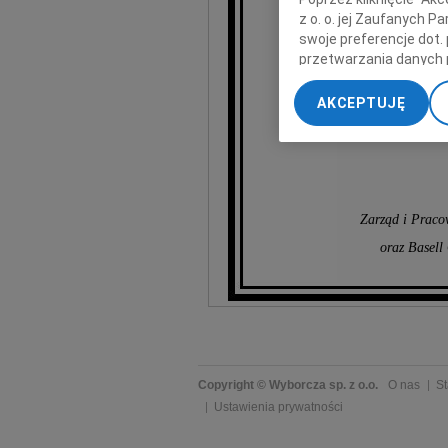
z o. o. jej Zaufanych 
swoje preferencje dot.
przetwarzania danych 
„Ustawienia zaawansow
AKCEPTUJĘ
My, nasi Zaufani Part
dokładnych danych geol
Przechowywanie informa
treści, badnie odbiorcó
Zarząd i Pracow
oraz Basell 
Copyright © Wyborcza sp. z o.o.
O nas
St
Ustawienia prywatności