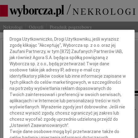
Nekrologi
Odeszli
Poradnik pogrzebowy
Dbamy o Twoją prywatność
Droga Użytkowniczko, Drogi Użytkowniku, jeśli wyrazisz
zgodę klikając "Akceptuję", Wyborcza sp. z o.o. oraz jej
Aleksander Zandecki
Zaufani Partnerzy, w tym [
872
] Zaufanych Partnerów IAB,
IMIĘ I NAZWISKO:
jak również Agora S.A. będąca spółką powiązaną z
Wyborcza sp. z o.o., będą przetwarzać Twoje dane
Poznań
REGION:
osobowe takie jak adresy IP, adresy e-mail czy
identyfikatory plików cookie lub inne informacje zapisane w
11.04.2023
DATA EMISJI:
tych plikach do celów marketingowych, w szczególności
na potrzeby wyświetlania reklam dopasowanych do
Twoich zainteresowań i preferencji w swoich serwisach,
aplikacjach i w Internecie lub personalizacji treści w nich
wyświetlanych. Wyrażenie zgody jest dobrowolne. Jeśli nie
Z głębokim smutkiem i żalem zawiadamiamy,
chcesz wyrazić zgody, chcesz ograniczyć jej zakres lub
że dnia 6 kwietnia 2023 roku zmarł
chcesz wycofać zgodę uprzednio udzieloną przejdź do
„Ustawień Zaawansowanych”.
Twoje dane osobowe mogą być przetwarzane także do
Profesor
celów badania i mierzenia informacji dotyczących