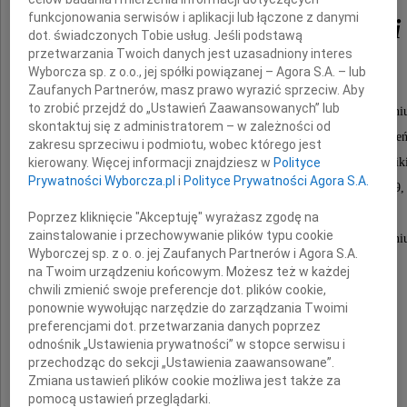
funkcjonowania serwisów i aplikacji lub łączone z danymi
Aleksander Zandecki
dot. świadczonych Tobie usług. Jeśli podstawą
przetwarzania Twoich danych jest uzasadniony interes
Wyborcza sp. z o.o., jej spółki powiązanej – Agora S.A. – lub
Profesor Wydziału Studiów Edukacyjnych
Zaufanych Partnerów, masz prawo wyrazić sprzeciw. Aby
to zrobić przejdź do „Ustawień Zaawansowanych” lub
Uniwersytetu im. Adama Mickiewicza w Poznani
skontaktuj się z administratorem – w zależności od
Ceniony naukowiec, nauczyciel i wychowawca wielu pokole
zakresu sprzeciwu i podmiotu, wobec którego jest
kierowany. Więcej informacji znajdziesz w
Polityce
badacz pedagogiki młodzieży, pedagogiki społecznej i pedagogiki
Prywatności Wyborcza.pl
i
Polityce Prywatności Agora S.A.
Prodziekan na WSE UAM w latach 1993-1999,
wieloletni zasłużony pracownik
Poprzez kliknięcie "Akceptuję" wyrażasz zgodę na
zainstalowanie i przechowywanie plików typu cookie
Uniwersytetu im. Adama Mickiewicza w Poznani
Wyborczej sp. z o. o. jej Zaufanych Partnerów i Agora S.A.
Z chwilą śmierci Pana Profesora
na Twoim urządzeniu końcowym. Możesz też w każdej
chwili zmienić swoje preferencje dot. plików cookie,
polska pedagogika i nauki o edukacji
ponownie wywołując narzędzie do zarządzania Twoimi
poniosły wielką stratę.
preferencjami dot. przetwarzania danych poprzez
odnośnik „Ustawienia prywatności” w stopce serwisu i
przechodząc do sekcji „Ustawienia zaawansowane”.
Zmiana ustawień plików cookie możliwa jest także za
pomocą ustawień przeglądarki.