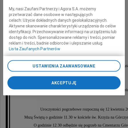
My, nasi Zaufani Partnerzy i Agora S.A. możemy
przetwarzać dane osobowe w następujących
Rodzinie i Bliskim Zmarłego
celach:
Użycie dokładnych danych geolokalizacyjnych.
Aktywne skanowanie charakterystyki urządzenia do celów
identyfikacji. Przechowywanie informacji na urządzeniu lub
wyrazy głębokiego współczucia składają
dostęp do nich. Spersonalizowane reklamy i treści, pomiar
reklam i treści, badnie odbiorców i ulepszanie usług.
Lista Zaufanych Partnerów
Rektor i Senat,
Dziekan, Kierownik i pracownicy
USTAWIENIA ZAAWANSOWANE
z Zakładu Socjopedagogicznych Problemów Młodzi
oraz
Społeczność Wydziału Studiów Edukacyjnych
AKCEPTUJĘ
Uniwersytetu im. Adama Mickiewicza w Poznani
Uroczystości pogrzebowe rozpoczną się 12 kwietnia 2
Mszą Świętą o godzinie 11.30 w kościele św. Krzyża na Górczy
O godzinie 12.30 odbędzie się pogrzeb na Cmentarzu Gór