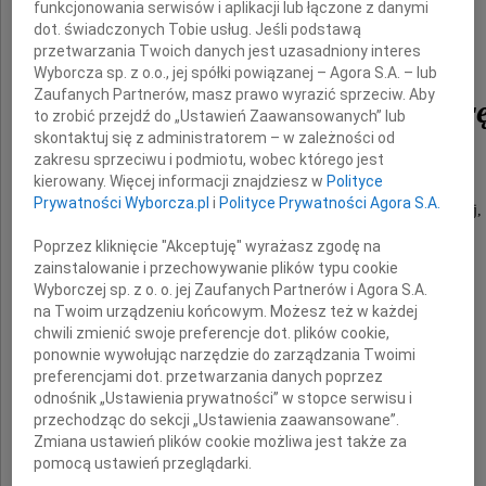
funkcjonowania serwisów i aplikacji lub łączone z danymi
dot. świadczonych Tobie usług. Jeśli podstawą
przetwarzania Twoich danych jest uzasadniony interes
Wyborcza sp. z o.o., jej spółki powiązanej – Agora S.A. – lub
Zaufanych Partnerów, masz prawo wyrazić sprzeciw. Aby
Włodzimierza Kędzior
to zrobić przejdź do „Ustawień Zaawansowanych” lub
skontaktuj się z administratorem – w zależności od
zakresu sprzeciwu i podmiotu, wobec którego jest
wieloletniego Członka Zarządu i Dyrektora
kierowany. Więcej informacji znajdziesz w
Polityce
Prywatności Wyborcza.pl
i
Polityce Prywatności Agora S.A.
łódzkich elektrociepłowni i sieci ciepłowniczej,
eksperta branży energetycznej,
Poprzez kliknięcie "Akceptuję" wyrażasz zgodę na
zainstalowanie i przechowywanie plików typu cookie
Przyjaciela, Kolegę, Mentora i Nauczyciela.
Wyborczej sp. z o. o. jej Zaufanych Partnerów i Agora S.A.
na Twoim urządzeniu końcowym. Możesz też w każdej
chwili zmienić swoje preferencje dot. plików cookie,
ponownie wywołując narzędzie do zarządzania Twoimi
preferencjami dot. przetwarzania danych poprzez
odnośnik „Ustawienia prywatności” w stopce serwisu i
przechodząc do sekcji „Ustawienia zaawansowane”.
Zmiana ustawień plików cookie możliwa jest także za
Rodzinie i Najbliższym
pomocą ustawień przeglądarki.