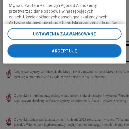
My, nasi Zaufani Partnerzy i Agora S.A. możemy
składamy najgłębsze wyrazy współczucia
przetwarzać dane osobowe w następujących
celach:
Użycie dokładnych danych geolokalizacyjnych.
Zarząd i Pracownicy Veolia Energia Łódź
Aktywne skanowanie charakterystyki urządzenia do celów
identyfikacji. Przechowywanie informacji na urządzeniu lub
Koledzy i Przyjaciele
USTAWIENIA ZAAWANSOWANE
dostęp do nich. Spersonalizowane reklamy i treści, pomiar
reklam i treści, badnie odbiorców i ulepszanie usług.
Lista Zaufanych Partnerów
Inne kondolencje
AKCEPTUJĘ
Najgłębsze wyrazy współczucia dla Maryli i Ani z powodu śmierci Męża i Ojca Włod
łączą się w modlitwie Zofia Zajdel wraz z dziećmi Anią i Robertem
Z głębokim smutkiem przyjeliśmy wiadomość o śmierci naszego Przyjaciela Włodzim
Najbliższym składamy serdeczne wyrazy współczucia Violetta i Lekszek z rodziną i..
Z głębokim żalem zawiadamiamy, że 1 kwietnia 2023 roku, zmarł w wieku 76 lat, nas
Dziadek Włodzimierz Kędziora prawy, mądry, bardzo kochający swoich bliskich Czł