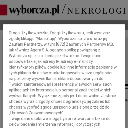
Dbamy o Twoją prywatność
Nekrologi
Odeszli
Poradnik pogrzebowy
Droga Użytkowniczko, Drogi Użytkowniku, jeśli wyrazisz
zgodę klikając "Akceptuję", Wyborcza sp. z o.o. oraz jej
Zaufani Partnerzy, w tym [
872
] Zaufanych Partnerów IAB,
Włodzimierz Kędziora
jak również Agora S.A. będąca spółką powiązaną z
IMIĘ I NAZWISKO:
Wyborcza sp. z o.o., będą przetwarzać Twoje dane
osobowe takie jak adresy IP, adresy e-mail czy
Łódź
REGION:
identyfikatory plików cookie lub inne informacje zapisane w
06.04.2023
DATA EMISJI:
tych plikach do celów marketingowych, w szczególności
na potrzeby wyświetlania reklam dopasowanych do
Twoich zainteresowań i preferencji w swoich serwisach,
aplikacjach i w Internecie lub personalizacji treści w nich
wyświetlanych. Wyrażenie zgody jest dobrowolne. Jeśli nie
"Nie umiera ten, kto trwa w sercach i pamięci nasz
chcesz wyrazić zgody, chcesz ograniczyć jej zakres lub
chcesz wycofać zgodę uprzednio udzieloną przejdź do
„Ustawień Zaawansowanych”.
Z głębokim żalem i smutkiem żegnamy
Twoje dane osobowe mogą być przetwarzane także do
celów badania i mierzenia informacji dotyczących