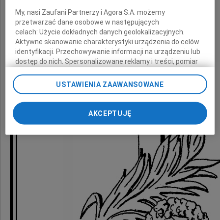
Człowiek prawy i życzliwy ludziom.
My, nasi Zaufani Partnerzy i Agora S.A. możemy
przetwarzać dane osobowe w następujących
celach:
Użycie dokładnych danych geolokalizacyjnych.
Cześć Jego pamięci.
Aktywne skanowanie charakterystyki urządzenia do celów
identyfikacji. Przechowywanie informacji na urządzeniu lub
dostęp do nich. Spersonalizowane reklamy i treści, pomiar
reklam i treści, badnie odbiorców i ulepszanie usług.
Lista Zaufanych Partnerów
USTAWIENIA ZAAWANSOWANE
AKCEPTUJĘ