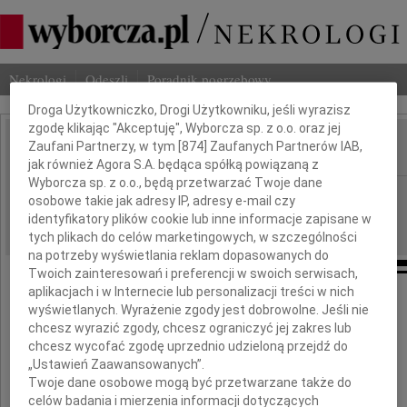
Dbamy o Twoją prywatność
Nekrologi
Odeszli
Poradnik pogrzebowy
Droga Użytkowniczko, Drogi Użytkowniku, jeśli wyrazisz
zgodę klikając "Akceptuję", Wyborcza sp. z o.o. oraz jej
Zaufani Partnerzy, w tym [
874
] Zaufanych Partnerów IAB,
IMIĘ I NAZWISKO:
jak również Agora S.A. będąca spółką powiązaną z
Wyborcza sp. z o.o., będą przetwarzać Twoje dane
Warszawa
REGION:
osobowe takie jak adresy IP, adresy e-mail czy
03.10.2009
identyfikatory plików cookie lub inne informacje zapisane w
DATA EMISJI:
tych plikach do celów marketingowych, w szczególności
na potrzeby wyświetlania reklam dopasowanych do
Twoich zainteresowań i preferencji w swoich serwisach,
aplikacjach i w Internecie lub personalizacji treści w nich
wyświetlanych. Wyrażenie zgody jest dobrowolne. Jeśli nie
Okręgowa Rada Adwokacka w Warszawie
chcesz wyrazić zgody, chcesz ograniczyć jej zakres lub
chcesz wycofać zgodę uprzednio udzieloną przejdź do
„Ustawień Zaawansowanych”.
Twoje dane osobowe mogą być przetwarzane także do
zawiadamia z głębokim żalem,
celów badania i mierzenia informacji dotyczących