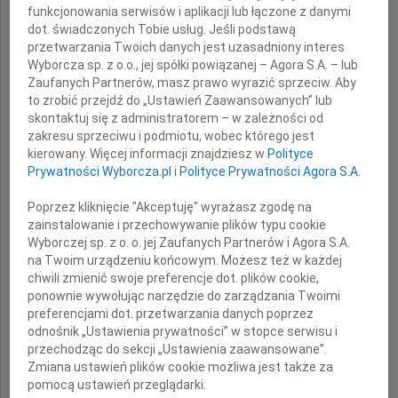
funkcjonowania serwisów i aplikacji lub łączone z danymi
dot. świadczonych Tobie usług. Jeśli podstawą
że w dniu 30 września 2009 roku zmarł
przetwarzania Twoich danych jest uzasadniony interes
Wyborcza sp. z o.o., jej spółki powiązanej – Agora S.A. – lub
Zaufanych Partnerów, masz prawo wyrazić sprzeciw. Aby
to zrobić przejdź do „Ustawień Zaawansowanych” lub
skontaktuj się z administratorem – w zależności od
zakresu sprzeciwu i podmiotu, wobec którego jest
kierowany. Więcej informacji znajdziesz w
Polityce
Andrzej Kubiak
Prywatności Wyborcza.pl
i
Polityce Prywatności Agora S.A.
Poprzez kliknięcie "Akceptuję" wyrażasz zgodę na
zainstalowanie i przechowywanie plików typu cookie
adwokat
Wyborczej sp. z o. o. jej Zaufanych Partnerów i Agora S.A.
na Twoim urządzeniu końcowym. Możesz też w każdej
chwili zmienić swoje preferencje dot. plików cookie,
ponownie wywołując narzędzie do zarządzania Twoimi
w latach 1994-997 oraz 2002-2009
preferencjami dot. przetwarzania danych poprzez
wykonywał zawód w indywidualnej
odnośnik „Ustawienia prywatności” w stopce serwisu i
Kancelarii Adwokackiej,
przechodząc do sekcji „Ustawienia zaawansowane”.
Zmiana ustawień plików cookie możliwa jest także za
pomocą ustawień przeglądarki.