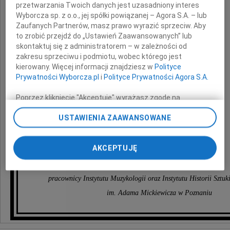
przetwarzania Twoich danych jest uzasadniony interes
Wyborcza sp. z o.o., jej spółki powiązanej – Agora S.A. – lub
Zaufanych Partnerów, masz prawo wyrazić sprzeciw. Aby
Pana Profesora
to zrobić przejdź do „Ustawień Zaawansowanych” lub
skontaktuj się z administratorem – w zależności od
zakresu sprzeciwu i podmiotu, wobec którego jest
Mirosława Perza
kierowany. Więcej informacji znajdziesz w
Polityce
Prywatności Wyborcza.pl
i
Polityce Prywatności Agora S.A.
Poprzez kliknięcie "Akceptuję" wyrażasz zgodę na
zainstalowanie i przechowywanie plików typu cookie
Całej rodzinie Profesora
USTAWIENIA ZAAWANSOWANE
Wyborczej sp. z o. o. jej Zaufanych Partnerów i Agora S.A.
na Twoim urządzeniu końcowym. Możesz też w każdej
chwili zmienić swoje preferencje dot. plików cookie,
AKCEPTUJĘ
ponownie wywołując narzędzie do zarządzania Twoimi
składamy najszczersze wyrazy współczucia
preferencjami dot. przetwarzania danych poprzez
odnośnik „Ustawienia prywatności” w stopce serwisu i
pracownicy Instytutu Muzykologii oraz Instytutu Historii Sztuk
przechodząc do sekcji „Ustawienia zaawansowane”.
Zmiana ustawień plików cookie możliwa jest także za
im. Adama Mickiewicza w Poznaniu
pomocą ustawień przeglądarki.
My, nasi Zaufani Partnerzy i Agora S.A. możemy