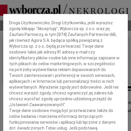
Dbamy o Twoją prywatność
Droga Użytkowniczko, Drogi Użytkowniku, jeśli wyrazisz
Nekrologi
Odeszli
Poradnik pogrzebowy
zgodę klikając "Akceptuję", Wyborcza sp. z o.o. oraz jej
Zaufani Partnerzy, w tym [
874
] Zaufanych Partnerów IAB,
jak również Agora S.A. będąca spółką powiązaną z
Wyborcza sp. z o.o., będą przetwarzać Twoje dane
Mirosław Perz
IMIĘ I NAZWISKO:
osobowe takie jak adresy IP, adresy e-mail czy
identyfikatory plików cookie lub inne informacje zapisane w
tych plikach do celów marketingowych, w szczególności
Poznań
REGION:
na potrzeby wyświetlania reklam dopasowanych do
05.04.2023
DATA EMISJI:
Twoich zainteresowań i preferencji w swoich serwisach,
aplikacjach i w Internecie lub personalizacji treści w nich
wyświetlanych. Wyrażenie zgody jest dobrowolne. Jeśli nie
chcesz wyrazić zgody, chcesz ograniczyć jej zakres lub
chcesz wycofać zgodę uprzednio udzieloną przejdź do
Z głębokim smutkiem żegnamy wybitnego muzykol
„Ustawień Zaawansowanych”.
Twoje dane osobowe mogą być przetwarzane także do
znawcę muzyki dawnej i niezwykle cenionego wykła
celów badania i mierzenia informacji dotyczących
funkcjonowania serwisów i aplikacji lub łączone z danymi
dot. świadczonych Tobie usług. Jeśli podstawą