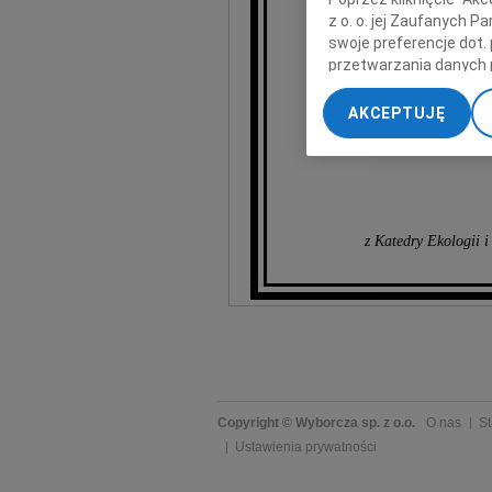
najszczersze wyrazy
z o. o. jej Zaufanych 
swoje preferencje dot.
przetwarzania danych 
„Ustawienia zaawansow
AKCEPTUJĘ
My, nasi Zaufani Part
dokładnych danych geol
Przechowywanie informa
treści, badnie odbiorcó
z Katedry Ekologii 
Copyright © Wyborcza sp. z o.o.
O nas
St
Ustawienia prywatności