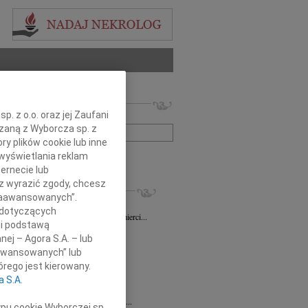
 nekrologów i wspomnień
. z o.o. oraz jej Zaufani
zwisko lub numer ogłoszenia:
ązaną z Wyborcza sp. z
ry plików cookie lub inne
wyświetlania reklam
+ szukanie zaawansowane
ernecie lub
sz wyrazić zgody, chcesz
KROLOGI
 Zaawansowanych”.
sz Gapiński
03.08.2026
Łódź
 dotyczących
ym żalem przyjęliśmy wiadomość o śmierci...
li podstawą
7.2026
Łódź
nej – Agora S.A. – lub
y głębokiego współczucia dla...
aawansowanych” lub
7.2026
Łódź
rego jest kierowany.
y współczucia Pani Janinie...
a S.A.
7.2026
Łódź
Joannie Nowińskiej wyrazy głębokiego...
ypu cookie Wyborczej sp.