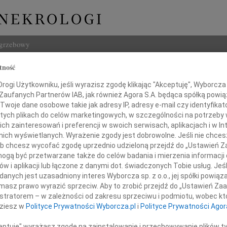
ogrzebowy
tność
Szukaj
ogi Użytkowniku, jeśli wyrazisz zgodę klikając "Akceptuję", Wyborcza sp
Imię i na
 Zaufanych Partnerów IAB, jak również Agora S.A. będąca spółką powi
Twoje dane osobowe takie jak adresy IP, adresy e-mail czy identyfikato
 tych plikach do celów marketingowych, w szczególności na potrzeby 
 zainteresowań i preferencji w swoich serwisach, aplikacjach i w Int
w nich wyświetlanych. Wyrażenie zgody jest dobrowolne. Jeśli nie chce
INNE NE
 lub chcesz wycofać zgodę uprzednio udzieloną przejdź do „Ustawień
Tadeu
gą być przetwarzane także do celów badania i mierzenia informacji
Z duż
w i aplikacji lub łączone z danymi dot. świadczonych Tobie usług. Jeś
31.0
Drogiej Koleżance
nych jest uzasadniony interes Wyborcza sp. z o.o., jej spółki powiąza
Wyraz
masz prawo wyrazić sprzeciw. Aby to zrobić przejdź do „Ustawień Z
29.0
istratorem – w zależności od zakresu sprzeciwu i podmiotu, wobec któ
dr Lidii Marszał
Wyraz
dziesz w
Polityce Prywatności Wyborcza.pl
i
Polityce Prywatności Agor
27.0
Pani 
ceptuję" wyrażasz zgodę na zainstalowanie i przechowywanie plików t