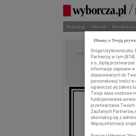
Nekrologi
Odeszli
Poradnik p
Dbamy o Twoją prywa
Droga Użytkowniczko, Dr
IMIĘ I NAZWISKO:
Partnerzy, w tym [
874
]
o.o., będą przetwarzać 
Łódź
REGION:
informacje zapisane w
31.03.2023
DATA EMISJI:
dopasowanych do Twoich
personalizacji treści 
ograniczyć jej zakres
Twoje dane osobowe mo
funkcjonowania serwisó
przetwarzania Twoich da
Zaufanych Partnerów, 
skontaktuj się z admin
Więcej informacji znaj
Poprzez kliknięcie "Ak