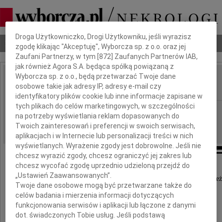
Dbamy o Twoją prywatność
Droga Użytkowniczko, Drogi Użytkowniku, jeśli wyrazisz
Nekrologi
Odeszli
Poradnik pogrzebowy
zgodę klikając "Akceptuję", Wyborcza sp. z o.o. oraz jej
Zaufani Partnerzy, w tym [
872
] Zaufanych Partnerów IAB,
jak również Agora S.A. będąca spółką powiązaną z
Wyborcza sp. z o.o., będą przetwarzać Twoje dane
Jolanta Błaszczyk
osobowe takie jak adresy IP, adresy e-mail czy
IMIĘ I NAZWISKO:
identyfikatory plików cookie lub inne informacje zapisane w
tych plikach do celów marketingowych, w szczególności
Poznań
REGION:
na potrzeby wyświetlania reklam dopasowanych do
31.03.2023
DATA EMISJI:
Twoich zainteresowań i preferencji w swoich serwisach,
aplikacjach i w Internecie lub personalizacji treści w nich
wyświetlanych. Wyrażenie zgody jest dobrowolne. Jeśli nie
chcesz wyrazić zgody, chcesz ograniczyć jej zakres lub
chcesz wycofać zgodę uprzednio udzieloną przejdź do
Z ogromnym żalem przyjęliśmy wiadomość,
„Ustawień Zaawansowanych”.
że 28 marca 2023 w wieku 72 lat zmarła nasza Kole
Twoje dane osobowe mogą być przetwarzane także do
celów badania i mierzenia informacji dotyczących
funkcjonowania serwisów i aplikacji lub łączone z danymi
dot. świadczonych Tobie usług. Jeśli podstawą