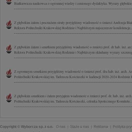
Białkiewicza naukowca o ogromnej wiedzy i cenionego dydaktyka. Wyrazy głębokiego
Z głębokim żalem i poczuciem straty przyjęliśmy wiadomość o śmierci Andrzeja Białk
Rektora Politechniki Krakowskiej Rodzinie i Najbliższym najszczersze kondolencje..
Z głębokim żalem i smutkiem przyjęliśmy wiadomość o śmierci prof. dr hab. inż. arc
Rektora Politechniki Krakowskiej Rodzinie i Najbliższym składamy wyrazy szczereg
Z ogromnym smutkiem przyjęliśmy wiadomość o śmierci prof. dra hab. inż. arch. An
Politechniki Krakowskiej im. Tadeusza Kościuszki w kadencji 2020-2024 Rodzinie P
Z głębokim smutkiem i żalem przyjąłem wiadomość o śmierci prof. dr. hab. inż. arch
Politechniki Krakowskiej im. Tadeusza Kościuszki, członka Społecznego Komitetu..
Copyright © Wyborcza sp. z o.o.
O nas
Staże u nas
Reklama
Polityka pr