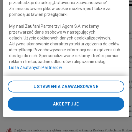
przechodząc do sekcji „Ustawienia zaawansowane”.
Zmiana ustawień plików cookie możliwa jest także za
Inne kondolencje
pomocą ustawień przeglądarki.
My, nasi Zaufani Partnerzy i Agora S.A. możemy
przetwarzać dane osobowe w następujących
Z wielkim żalem przyjęliśmy wiadomość o śmierci prof. dr. hab. inż. arch. Andrzeja
Wydziale Architektury, Rektora Politechniki Krakowskiej im. Tadeusza Kościuszki...
celach:
Użycie dokładnych danych geolokalizacyjnych.
Aktywne skanowanie charakterystyki urządzenia do celów
identyfikacji. Przechowywanie informacji na urządzeniu lub
dostęp do nich. Spersonalizowane reklamy i treści, pomiar
Z głębokim żalem przyjęliśmy wiadomość o śmierci prof. dra hab. inż. arch. Andrzej
reklam i treści, badnie odbiorców i ulepszanie usług.
Politechniki Krakowskiej im. Tadeusza Kościuszki Rodzinie oraz Najbliższym wyraz
Lista Zaufanych Partnerów
Profesor Andrzej Białkiewicz Jego Magnificencja Rektor Politechniki Krakowskiej
przyjęliśmy wiadomość, że 22 marca 2023 r. zmarł Rektor Politechniki Krakowskiej. 
USTAWIENIA ZAAWANSOWANE
AKCEPTUJĘ
Z wielkim smutkiem przyjęliśmy wiadomość o śmierci Profesora Andrzeja Białkiewic
Krakowskiej im. Tadeusza Kościuszki Rodzinie, najbliższym i społeczności akademic
Z głębokim smutkiem przyjęliśmy wiadomość o śmierci Rektora Politechniki Krakow