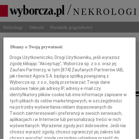
Nekrologi
Odeszli
Poradnik pogrzebowy
Dbamy o Twoją prywatność
Andrzej Białkiewicz
IMIĘ I NAZWISKO:
Droga Użytkowniczko, Drogi Użytkowniku, jeśli wyrazisz
zgodę klikając "Akceptuję", Wyborcza sp. z o.o. oraz jej
Kraków
REGION:
Zaufani Partnerzy, w tym [
874
] Zaufanych Partnerów IAB,
jak również Agora S.A. będąca spółką powiązaną z
28.03.2023
DATA EMISJI:
Wyborcza sp. z o.o., będą przetwarzać Twoje dane
osobowe takie jak adresy IP, adresy e-mail czy
identyfikatory plików cookie lub inne informacje zapisane w
tych plikach do celów marketingowych, w szczególności
na potrzeby wyświetlania reklam dopasowanych do
Żegnamy
Twoich zainteresowań i preferencji w swoich serwisach,
aplikacjach i w Internecie lub personalizacji treści w nich
wyświetlanych. Wyrażenie zgody jest dobrowolne. Jeśli nie
prof. dra hab. inż. arch.
chcesz wyrazić zgody, chcesz ograniczyć jej zakres lub
chcesz wycofać zgodę uprzednio udzieloną przejdź do