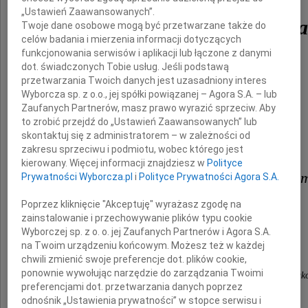
„Ustawień Zaawansowanych”.
Andrzeja Białkiewicza
Twoje dane osobowe mogą być przetwarzane także do
celów badania i mierzenia informacji dotyczących
funkcjonowania serwisów i aplikacji lub łączone z danymi
dot. świadczonych Tobie usług. Jeśli podstawą
przetwarzania Twoich danych jest uzasadniony interes
Wyborcza sp. z o.o., jej spółki powiązanej – Agora S.A. – lub
Zaufanych Partnerów, masz prawo wyrazić sprzeciw. Aby
to zrobić przejdź do „Ustawień Zaawansowanych” lub
skontaktuj się z administratorem – w zależności od
zakresu sprzeciwu i podmiotu, wobec którego jest
kierowany. Więcej informacji znajdziesz w
Polityce
Rodzinie, Bliskim, Przyjacioło
Prywatności Wyborcza.pl
i
Polityce Prywatności Agora S.A.
Poprzez kliknięcie "Akceptuję" wyrażasz zgodę na
zainstalowanie i przechowywanie plików typu cookie
wyrazy współczucia
Wyborczej sp. z o. o. jej Zaufanych Partnerów i Agora S.A.
składają
na Twoim urządzeniu końcowym. Możesz też w każdej
chwili zmienić swoje preferencje dot. plików cookie,
ponownie wywołując narzędzie do zarządzania Twoimi
Rektor i Senat Akademii Górcznio-Hutniczej w Krak
preferencjami dot. przetwarzania danych poprzez
odnośnik „Ustawienia prywatności” w stopce serwisu i