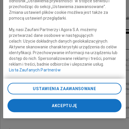
odnośnik „Ustawienia prywatności” w stopce serwisu i
przechodząc do sekcji „Ustawienia zaawansowane”.
Dziekan, Pracownicy i Studenci
Zmiana ustawień plików cookie możliwa jest także za
pomocą ustawień przeglądarki.
Wydziału Inżynierii Lądowej Politechniki Krakowsk
My, nasi Zaufani Partnerzy i Agora S.A. możemy
przetwarzać dane osobowe w następujących
Inne kondolencje
celach:
Użycie dokładnych danych geolokalizacyjnych.
Aktywne skanowanie charakterystyki urządzenia do celów
identyfikacji. Przechowywanie informacji na urządzeniu lub
dostęp do nich. Spersonalizowane reklamy i treści, pomiar
Z wielkim żalem przyjęliśmy wiadomość o śmierci prof. dr. hab. inż. arch. Andrzeja
reklam i treści, badnie odbiorców i ulepszanie usług.
Wydziale Architektury, Rektora Politechniki Krakowskiej im. Tadeusza Kościuszki...
Lista Zaufanych Partnerów
Z głębokim żalem przyjęliśmy wiadomość o śmierci prof. dra hab. inż. arch. Andrzej
Politechniki Krakowskiej im. Tadeusza Kościuszki Rodzinie oraz Najbliższym wyraz
USTAWIENIA ZAAWANSOWANE
AKCEPTUJĘ
Żegnamy prof. dra hab. inż. arch. Andrzeja Białkiewicza Rodzinie, Bliskim, Przyja
składają Rektor i Senat Akademii Górcznio-Hutniczej w Krakowie