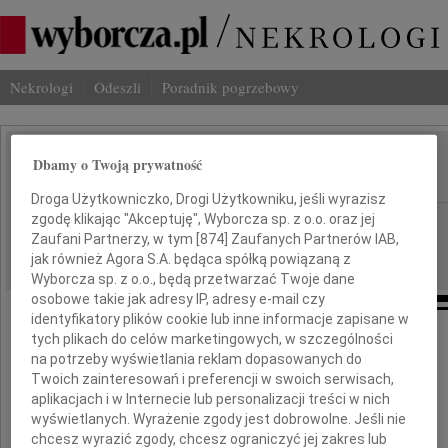
Nekrologi
Odeszli
Poradnik pogrzebowy
Andrzej Białkiewicz
Dbamy o Twoją prywatność
IMIĘ I NAZWISKO:
Droga Użytkowniczko, Drogi Użytkowniku, jeśli wyrazisz
zgodę klikając "Akceptuję", Wyborcza sp. z o.o. oraz jej
Kraków
REGION:
Zaufani Partnerzy, w tym [
874
] Zaufanych Partnerów IAB,
29.03.2023
DATA EMISJI:
jak również Agora S.A. będąca spółką powiązaną z
Wyborcza sp. z o.o., będą przetwarzać Twoje dane
osobowe takie jak adresy IP, adresy e-mail czy
identyfikatory plików cookie lub inne informacje zapisane w
tych plikach do celów marketingowych, w szczególności
Profesor
na potrzeby wyświetlania reklam dopasowanych do
Twoich zainteresowań i preferencji w swoich serwisach,
aplikacjach i w Internecie lub personalizacji treści w nich
Andrzej Białkiewicz
wyświetlanych. Wyrażenie zgody jest dobrowolne. Jeśli nie
chcesz wyrazić zgody, chcesz ograniczyć jej zakres lub