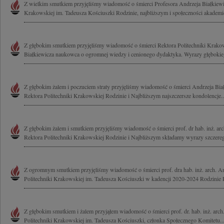
Z wielkim smutkiem przyjęliśmy wiadomość o śmierci Profesora Andrzeja Białkiewic
Krakowskiej im. Tadeusza Kościuszki Rodzinie, najbliższym i społeczności akademic
Z głębokim smutkiem przyjęliśmy wiadomość o śmierci Rektora Politechniki Krakow
Białkiewicza naukowca o ogromnej wiedzy i cenionego dydaktyka. Wyrazy głębokiego
Z głębokim żalem i poczuciem straty przyjęliśmy wiadomość o śmierci Andrzeja Białk
Rektora Politechniki Krakowskiej Rodzinie i Najbliższym najszczersze kondolencje..
Z głębokim żalem i smutkiem przyjęliśmy wiadomość o śmierci prof. dr hab. inż. arc
Rektora Politechniki Krakowskiej Rodzinie i Najbliższym składamy wyrazy szczereg
Z ogromnym smutkiem przyjęliśmy wiadomość o śmierci prof. dra hab. inż. arch. An
Politechniki Krakowskiej im. Tadeusza Kościuszki w kadencji 2020-2024 Rodzinie P
Z głębokim smutkiem i żalem przyjąłem wiadomość o śmierci prof. dr. hab. inż. arch
Politechniki Krakowskiej im. Tadeusza Kościuszki, członka Społecznego Komitetu..