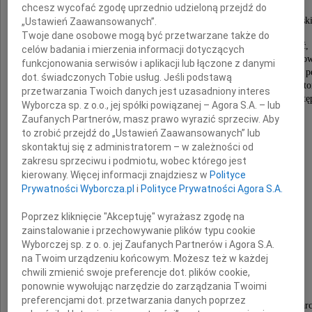
chcesz wycofać zgodę uprzednio udzieloną przejdź do
Jego Magnificencja Rektor Politechniki Krakowski
„Ustawień Zaawansowanych”.
Twoje dane osobowe mogą być przetwarzane także do
Z głębokim smutkiem przyjęliśmy wiadomość,
celów badania i mierzenia informacji dotyczących
że 22 marca 2023 r. zmarł Rektor Politechniki Krakow
funkcjonowania serwisów i aplikacji lub łączone z danymi
Profesor Wydziału Architektury, naukowiec i wybitny p
dot. świadczonych Tobie usług. Jeśli podstawą
W naszej pamięci zapisze się jako osoba o wielkim auto
przetwarzania Twoich danych jest uzasadniony interes
Człowiek prawy, życzliwy i wiedzący, jak należy post
Wyborcza sp. z o.o., jej spółki powiązanej – Agora S.A. – lub
Zaufanych Partnerów, masz prawo wyrazić sprzeciw. Aby
Zawsze pozostanie w naszej pamięci.
to zrobić przejdź do „Ustawień Zaawansowanych” lub
skontaktuj się z administratorem – w zależności od
zakresu sprzeciwu i podmiotu, wobec którego jest
kierowany. Więcej informacji znajdziesz w
Polityce
Prywatności Wyborcza.pl
i
Polityce Prywatności Agora S.A.
Poprzez kliknięcie "Akceptuję" wyrażasz zgodę na
zainstalowanie i przechowywanie plików typu cookie
Żonie, Rodzinie
Wyborczej sp. z o. o. jej Zaufanych Partnerów i Agora S.A.
na Twoim urządzeniu końcowym. Możesz też w każdej
i Najbliższym Zmarłego
chwili zmienić swoje preferencje dot. plików cookie,
ponownie wywołując narzędzie do zarządzania Twoimi
preferencjami dot. przetwarzania danych poprzez
składamy wyrazy głębokiego współczucia i wsparc