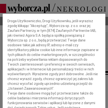
Dbamy o Twoją prywatność
Nekrologi
Odeszli
Poradnik pogrzebowy
Droga Użytkowniczko, Drogi Użytkowniku, jeśli wyrazisz
zgodę klikając "Akceptuję", Wyborcza sp. z o.o. oraz jej
Zaufani Partnerzy, w tym [
874
] Zaufanych Partnerów IAB,
jak również Agora S.A. będąca spółką powiązaną z
Witold Czarnecki
Wyborcza sp. z o.o., będą przetwarzać Twoje dane
IMIĘ I NAZWISKO:
osobowe takie jak adresy IP, adresy e-mail czy
identyfikatory plików cookie lub inne informacje zapisane w
Białystok
REGION:
tych plikach do celów marketingowych, w szczególności
na potrzeby wyświetlania reklam dopasowanych do
31.03.2023
DATA EMISJI:
Twoich zainteresowań i preferencji w swoich serwisach,
aplikacjach i w Internecie lub personalizacji treści w nich
wyświetlanych. Wyrażenie zgody jest dobrowolne. Jeśli nie
chcesz wyrazić zgody, chcesz ograniczyć jej zakres lub
Ze smutkiem żegnamy
chcesz wycofać zgodę uprzednio udzieloną przejdź do
„Ustawień Zaawansowanych”.
prof.
Twoje dane osobowe mogą być przetwarzane także do
celów badania i mierzenia informacji dotyczących
funkcjonowania serwisów i aplikacji lub łączone z danymi
dot. świadczonych Tobie usług. Jeśli podstawą