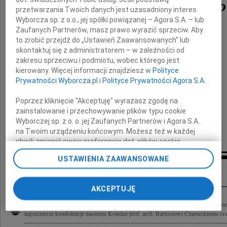
Witolda Czarneckiego
przetwarzania Twoich danych jest uzasadniony interes
Wyborcza sp. z o.o., jej spółki powiązanej – Agora S.A. – lub
Zaufanych Partnerów, masz prawo wyrazić sprzeciw. Aby
to zrobić przejdź do „Ustawień Zaawansowanych” lub
skontaktuj się z administratorem – w zależności od
zakresu sprzeciwu i podmiotu, wobec którego jest
kierowany. Więcej informacji znajdziesz w
Polityce
Prywatności Wyborcza.pl
i
Polityce Prywatności Agora S.A.
Rodzinie i Bliskim
Poprzez kliknięcie "Akceptuję" wyrażasz zgodę na
składamy wyrazy głębokiego współczucia
zainstalowanie i przechowywanie plików typu cookie
Wyborczej sp. z o. o. jej Zaufanych Partnerów i Agora S.A.
na Twoim urządzeniu końcowym. Możesz też w każdej
Zespół Galerii im. Sleńdzińskich
chwili zmienić swoje preferencje dot. plików cookie,
ponownie wywołując narzędzie do zarządzania Twoimi
USTAWIENIA ZAAWANSOWANE
preferencjami dot. przetwarzania danych poprzez
Inne kondolencje
odnośnik „Ustawienia prywatności” w stopce serwisu i
przechodząc do sekcji „Ustawienia zaawansowane”.
AKCEPTUJĘ
Zmiana ustawień plików cookie możliwa jest także za
pomocą ustawień przeglądarki.
Z głębokim smutkiem przyjęliśmy informację o śmierci Profesora arch. Witolda Cz
najszczersze kondolencje naszemu Koledze prof. arch. Bartoszowi Czarneckiemu oraz 
My, nasi Zaufani Partnerzy i Agora S.A. możemy